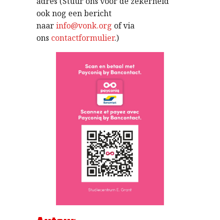
adres (Stuur ons voor de zekerheid
ook nog een bericht
naar
info@vonk.org
of via
ons
contactformulier
.)