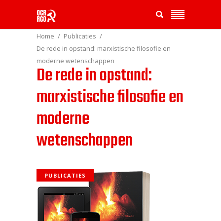
Home
Publicaties
De rede in opstand: marxistische filosofie en
moderne wetenschappen
De rede in opstand:
marxistische filosofie en
moderne
wetenschappen
PUBLICATIES