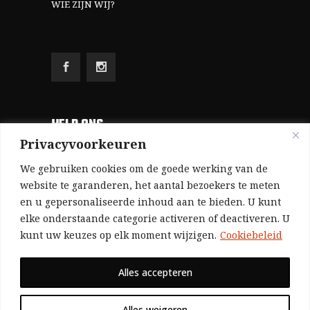
WIE ZIJN WIJ?
HELP ONS
Privacyvoorkeuren
Aangezien we volledig zelf gefinancierd zijn
We gebruiken cookies om de goede werking van de
(zonder subsidies, zonder commerciële
website te garanderen, het aantal bezoekers te meten
en u gepersonaliseerde inhoud aan te bieden. U kunt
advertenties en zonder rijke sponsors), zijn we
elke onderstaande categorie activeren of deactiveren. U
voor de publicatie van ons tijdschrift uitsluitend
kunt uw keuzes op elk moment wijzigen.
Cookiebeleid
afhankelijk van de financiële steun van onze
sympathisanten.
Alles accepteren
Bij voorbaat dank voor uw solidariteit.
Alles weigeren