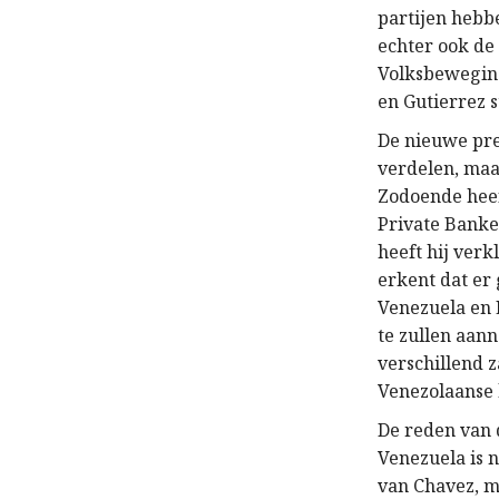
partijen hebb
echter ook de
Volksbeweging
en Gutierrez 
De nieuwe pres
verdelen, maa
Zodoende heef
Private Banke
heeft hij verk
erkent dat er
Venezuela en 
te zullen aan
verschillend z
Venezolaanse h
De reden van 
Venezuela is 
van Chavez, ma