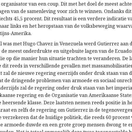
organisator van een coup. Dit met het doel de meest achte
lagen van de samenleving voor zich te winnen. Ondanks dit 
lechts 45,5 procent. Dit resultaat is een verdere indicatie v
naar links en het heropstaan van de volksbeweging waarv
atijns-Amerika.
al was met Hugo Chavez in Venezuela werd Gutierrez aan 
 de meest onderdrukte en uitgebuite lagen van de Ecuado
e op die manier hun situatie trachten te veranderen. De l
 dit reeds in verschillende gevallen met massamobilisaties
 zal de nieuwe regering enerzijds onder druk staan van de
dat de dringende problemen van armoede en sociaal onrec
derzijds zal de regering onder druk staan van het imperia
kaanse regering en de Organisatie van Amerikaanse State
 heersende klasse. Deze laatsten nemen reeds positie in h
araat en zelfs de regering om Gutierrez in de tegenoverges
 verzekeren dat de huidige politiek, die reeds 60 procent
 de armoede duwde en een grote groep mensen dwong te e