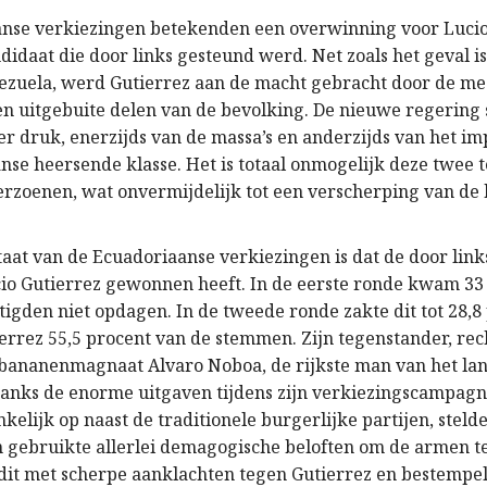
nse verkiezingen betekenden een overwinning voor Lucio
didaat die door links gesteund werd. Net zoals het geval 
ezuela, werd Gutierrez aan de macht gebracht door de me
n uitgebuite delen van de bevolking. De nieuwe regering s
er druk, enerzijds van de massa’s en anderzijds van het im
nse heersende klasse. Het is totaal onmogelijk deze twee 
erzoenen, wat onvermijdelijk tot een verscherping van de 
taat van de Ecuadoriaanse verkiezingen is dat de door lin
io Gutierrez gewonnen heeft. In de eerste ronde kwam 33
tigden niet opdagen. In de tweede ronde zakte dit tot 28,8
errez 55,5 procent van de stemmen. Zijn tegenstander, rec
 bananenmagnaat Alvaro Noboa, de rijkste man van het la
anks de enorme uitgaven tijdens zijn verkiezingscampag
lijk op naast de traditionele burgerlijke partijen, stelde 
n gebruikte allerlei demagogische beloften om de armen te
it met scherpe aanklachten tegen Gutierrez en bestempe