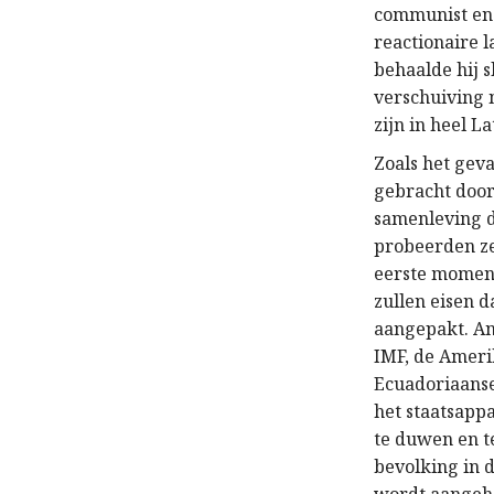
communist en 
reactionaire 
behaalde hij s
verschuiving 
zijn in heel L
Zoals het gev
gebracht door
samenleving di
probeerden ze
eerste moment
zullen eisen 
aangepakt. An
IMF, de Ameri
Ecuadoriaanse
het staatsapp
te duwen en te
bevolking in