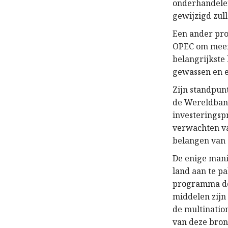
onderhandelen
gewijzigd zul
Een ander pro
OPEC om meer 
belangrijkste
gewassen en e
Zijn standpun
de Wereldbank
investeringsp
verwachten van
belangen van 
De enige mani
land aan te p
programma doo
middelen zijn 
de multination
van deze bron