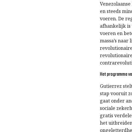
Venezolaanse 
en steeds min
voeren. De re
afhankelijk is
voeren en bete
massa’s naar
revolutionair
revolutionair
contrarevoluti
Het programma va
Gutierrez ste
stap vooruit 
gaat onder an
sociale zeker
gratis verdel
het uitbreide
ongeletterdhe