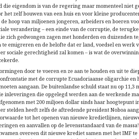
d die eigendom is van de regering maar momenteel niet g
or het zelf bouwen van een huis en voor kleine producente
n de hoop van miljoenen jongeren, arbeiders en boeren vo
iale verandering – een einde van de corruptie, de terugk
die zich gedwongen zagen met honderden en duizenden te
 te emigreren en de belofte dat er land, voedsel en werk 
t er sociale gerechtigheid zal komen – is wat de overwinni
zekerde.
rmingen door te voeren en ze aan te houden en uit te die
confrontatie met de corrupte Ecuadoriaanse oligarchie en 
moeten aangaan. De buitenlandse schuld staat nu op 11,3 m
le inleveringen die opgelegd werden aan de werkende mass
afgenomen met 200 miljoen dollar sinds haar hoogtepunt in
er stelden heeft zelfs de aftredende president Noboa aan
voorwaarde tot het openen van nieuwe kredietlijnen, nieuw
ringen en aanvallen op de levensstandaard van de massa’s
kwamen overeen dit nieuwe krediet samen met het IMF te