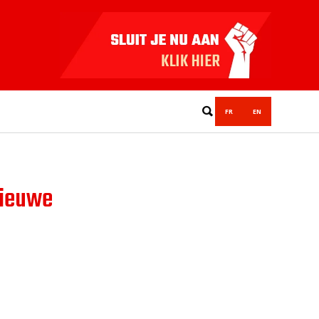
FR
EN
nieuwe