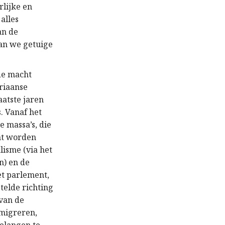
rlijke en
alles
an de
an we getuige
de macht
riaanse
aatste jaren
. Vanaf het
 massa’s, die
ht worden
lisme (via het
n) en de
et parlement,
telde richting
 van de
migreren,