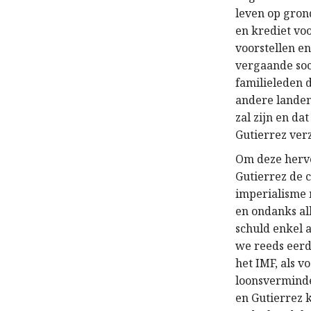
leven op gron
en krediet vo
voorstellen e
vergaande soc
familieleden 
andere landen
zal zijn en da
Gutierrez ver
Om deze hervo
Gutierrez de 
imperialisme 
en ondanks al
schuld enkel 
we reeds eerd
het IMF, als 
loonsverminde
en Gutierrez 