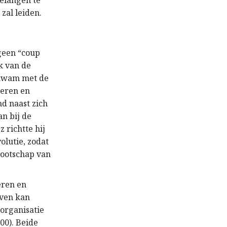
elangen te
zal leiden.
 geen “coup
k van de
 kwam met de
oeren en
nd naast zich
an bij de
 richtte hij
olutie, zodat
nootschap van
eren en
even kan
 organisatie
00). Beide