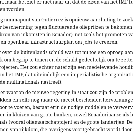
, maar het ziet er niet naar uit dat de eisen van het IMF
len worden.
grammapunt van Gutierrez is opnieuw aansluiting te zoek
bescherming tegen fluctuerende olieprijzen te bekomen
 bron van inkomsten in Ecuador), net zoals het promoten v
en openbaar infrastructuurplan om jobs te creëren.
t over de buitenlands schuld was tot nu toe een oproep aa
 om begrip te tonen en de schuld gedeeltelijk om te zetten
rojecten. Het zou echter naïef zijn een medelevende houdi
 het IMF, dat uiteindelijk een imperialistische organisatie
de multinationals nastreeft.
er waarop de nieuwe regering in staat zou zijn de proble
akken en zelfs nog maar de meest bescheiden hervorminge
r te voeren, bestaat erin de nodige middelen te verwerv
er, in kluizen van grote banken, zowel Ecuadoriaanse als 
als (vooral oliemaatschappijen) en de grote landerijen. De
nen van rijkdom, die overigens voortgebracht wordt door