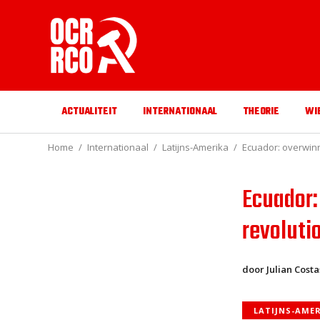
ACTUALITEIT
INTERNATIONAAL
THEORIE
WI
Home
Internationaal
Latijns-Amerika
Ecuador: overwinn
Ecuador:
revoluti
door Julian Costa
LATIJNS-AME