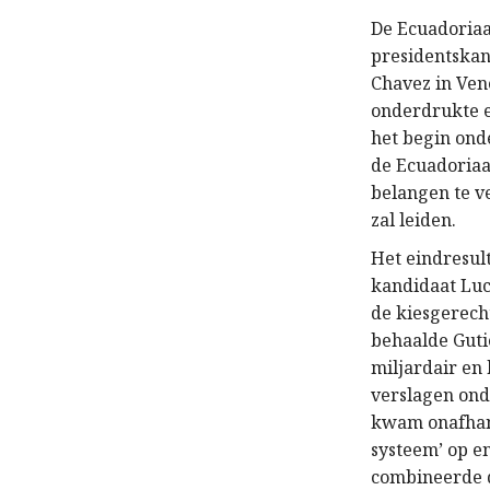
De Ecuadoriaa
presidentskan
Chavez in Ven
onderdrukte e
het begin ond
de Ecuadoriaa
belangen te v
zal leiden.
Het eindresul
kandidaat Luc
de kiesgerech
behaalde Guti
miljardair en
verslagen ond
kwam onafhanke
systeem’ op e
combineerde d