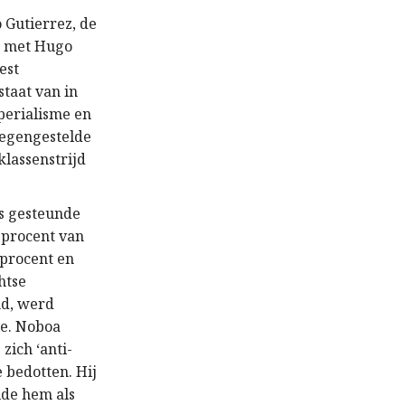
 Gutierrez, de
is met Hugo
est
taat van in
perialisme en
tegengestelde
klassenstrijd
ks gesteunde
 procent van
 procent en
htse
nd, werd
ne. Noboa
zich ‘anti-
 bedotten. Hij
lde hem als