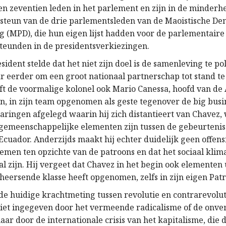
en zeventien leden in het parlement en zijn in de minderh
 steun van de drie parlementsleden van de Maoistische De
 (MPD), die hun eigen lijst hadden voor de parlementaire
steunden in de presidentsverkiezingen.
ident stelde dat het niet zijn doel is de samenleving te po
r eerder om een groot nationaal partnerschap tot stand t
t de voormalige kolonel ook Mario Canessa, hoofd van de 
n, in zijn team opgenomen als geste tegenover de big busi
laringen afgelegd waarin hij zich distantieert van Chavez, 
 gemeenschappelijke elementen zijn tussen de gebeurtenis
Ecuador. Anderzijds maakt hij echter duidelijk geen offen
nemen ten opzichte van de patroons en dat het sociaal klim
al zijn. Hij vergeet dat Chavez in het begin ook elementen 
eersende klasse heeft opgenomen, zelfs in zijn eigen Patri
de huidige krachtmeting tussen revolutie en contrarevolut
niet ingegeven door het vermeende radicalisme of de onve
ar door de internationale crisis van het kapitalisme, die 