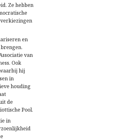
eid. Ze hebben
mocratische
 verkiezingen
lariseren en
e brengen.
Associatie van
ness. Ook
waarbij hij
sen in
sieve houding
aat
uit de
ottische Pool.
ie in
rzoenlijkheid
de