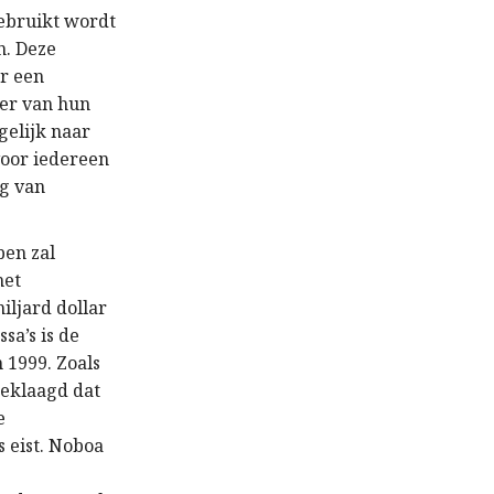
ebruikt wordt
n. Deze
or een
eer van hun
gelijk naar
voor iedereen
ng van
pen zal
het
iljard dollar
a’s is de
 1999. Zoals
geklaagd dat
e
 eist. Noboa