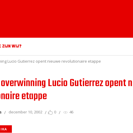
E ZIJN WIJ?
ing Lucio Gutierrez opent nieuwe revolutionaire etappe
 overwinning Lucio Gutierrez opent 
onaire etappe
s
december 10, 2002
0
46
RIKA