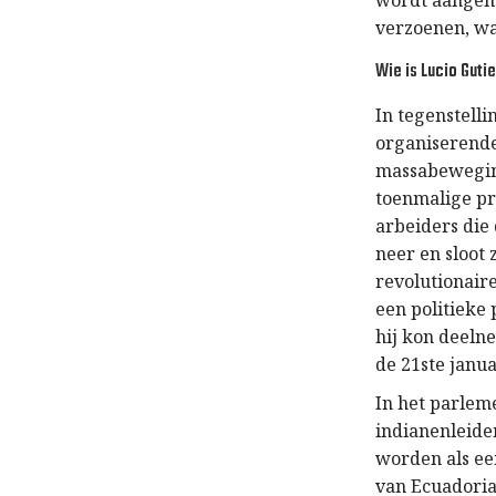
wordt aangeho
verzoenen, wat
Wie is Lucio Guti
In tegenstell
organiserende 
massabeweging
toenmalige pr
arbeiders die 
neer en sloot 
revolutionaire
een politieke 
hij kon deeln
de 21ste janua
In het parlem
indianenleide
worden als ee
van Ecuadoria