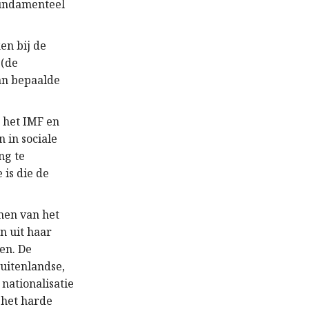
 fundamenteel
en bij de
 (de
an bepaalde
n het IMF en
 in sociale
ng te
 is die de
men van het
n uit haar
en. De
buitenlandse,
 nationalisatie
 het harde