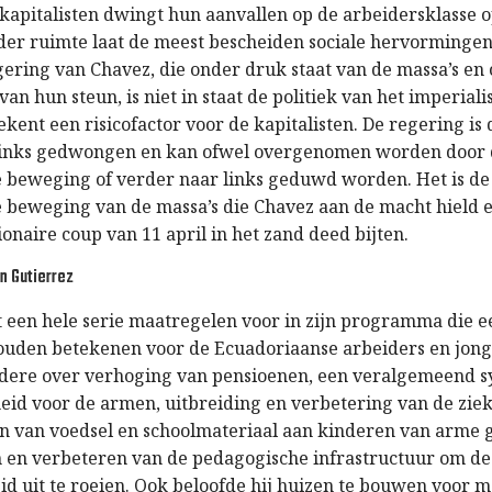
kapitalisten dwingt hun aanvallen op de arbeidersklasse o
der ruimte laat de meest bescheiden sociale hervormingen
gering van Chavez, die onder druk staat van de massa’s en
 van hun steun, is niet in staat de politiek van het imperial
kent een risicofactor voor de kapitalisten. De regering is
 links gedwongen en kan ofwel overgenomen worden door
e beweging of verder naar links geduwd worden. Het is de
e beweging van de massa’s die Chavez aan de macht hield
onaire coup van 11 april in het zand deed bijten.
n Gutierrez
lt een hele serie maatregelen voor in zijn programma die 
zouden betekenen voor de Ecuadoriaanse arbeiders en jong
dere over verhoging van pensioenen, een veralgemeend 
heid voor de armen, uitbreiding en verbetering van de zie
en van voedsel en schoolmateriaal aan kinderen van arme 
n en verbeteren van de pedagogische infrastructuur om de
id uit te roeien. Ook beloofde hij huizen te bouwen voor 