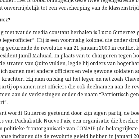
uden. Het is totaal onmogelijk deze twee tegengestelde b
 onvermijdelijk tot een verscherping van de klassenstrijd 
errez?
ing met wat de media constant herhalen is Lucio Gutierrez
legerofficier”. Hij is een voormalig kolonel die onder dru
 gedurende de revolutie van 21 januari 2000 in conflict
esident Jamil Mahuad. In plaats van te chargeren tegen b
de straten van Quito vulden, legde hij orders van hogerha
zich samen met andere officiers en vele gewone soldaten a
 krachten. Hij nam ontslag uit het leger en net zoals Chavez
partij op samen met officiers die ook deelnamen aan de rev
emen aan de verkiezingen onder de naam “Patriottisch ge
ri”.
ent wordt Gutierrez gesteund door zijn eigen partij, de bo
rs van Pachakutik-Nuevo Pais, een organisatie die beschr
n politieke frontorganisatie van CONAIE (de belangrijkste
anse indianen die de revolutie geleid hebben in januari 20