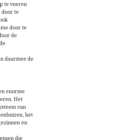
p te voeren
 door te
 ook
isme door te
 door de
 de
 en daarmee de
een enorme
eren. Het
systeem van
kenhuizen, het
gezinnen en
mensen die