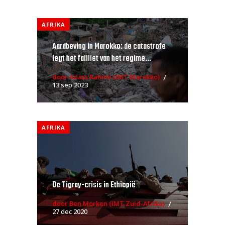
AFRIKA
Aardbeving in Marokko: de catastrofe
legt het failliet van het regime...
door Anass Rahimi (IMT Marokko)
13 sep 2023
AFRIKA
De Tigray-crisis in Ethiopië
door Ben Morken (IMT Zuid-Afrika)
27 dec 2020