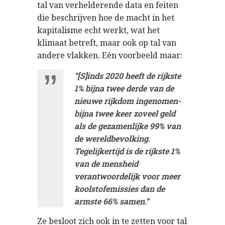
tal
van
verhelderende
data en
feiten
die
beschrijven
hoe
de
macht
in het
kapitalisme
echt
werkt
,
wat
het
klimaat
betreft
,
maar
ook
op
tal
van
andere
vlakken
.
E
é
n
voorbeeld
maar:
“[S]inds 2020 heeft de rijkste
1% bijna twee derde van de
nieuwe rijkdom ingenomen-
bijna twee keer zoveel geld
als de gezamenlijke 99% van
de wereldbevolking.
Tegelijkertijd is de rijkste 1%
van de mensheid
verantwoordelijk voor meer
koolstofemissies dan de
armste 66% samen.”
Ze besloot zich ook in te zetten voor tal