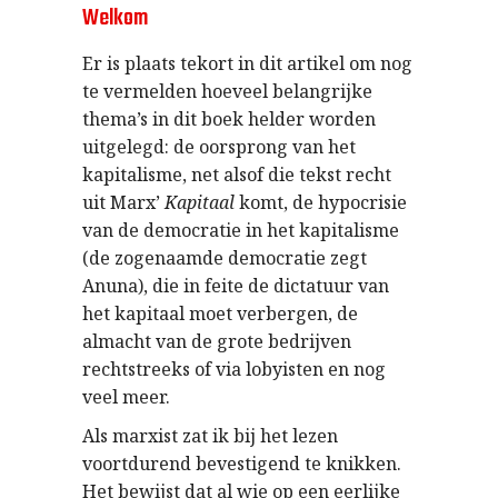
Welkom
Er
is
plaats
tekort
in dit
artikel
om
nog
te
vermelden
hoeveel
belangrijke
thema
’
s
in dit
boek
helder
worden
uitgelegd
: de
oorsprong
van het
kapitalisme
, net
alsof
die
tekst
recht
uit
Marx
’
Kapitaal
komt
,
de hypocrisie
van de
democratie
in het
kapitalisme
(de
zogenaamde
democratie
zegt
Anuna
), die in
feite
de
dictatuur
van
het
kapitaal
moet
verbergen
, de
almacht
van de
grote
bedrijven
rechtstreeks
of via
lobyisten
en
nog
veel
meer
.
Als marxist zat ik bij het lezen
voortdurend bevestigend te knikken.
Het bewijst dat al wie op een eerlijke