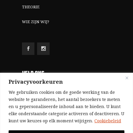
THEORIE
WIE ZIJN WIJ?
HELP ONS
Privacyvoorkeuren
Aangezien we volledig zelf gefinancierd zijn
We gebruiken cookies om de goede werking van de
(zonder subsidies, zonder commerciële
website te garanderen, het aantal bezoekers te meten
en u gepersonaliseerde inhoud aan te bieden. U kunt
advertenties en zonder rijke sponsors), zijn we
elke onderstaande categorie activeren of deactiveren. U
voor de publicatie van ons tijdschrift uitsluitend
kunt uw keuzes op elk moment wijzigen.
Cookiebeleid
afhankelijk van de financiële steun van onze
sympathisanten.