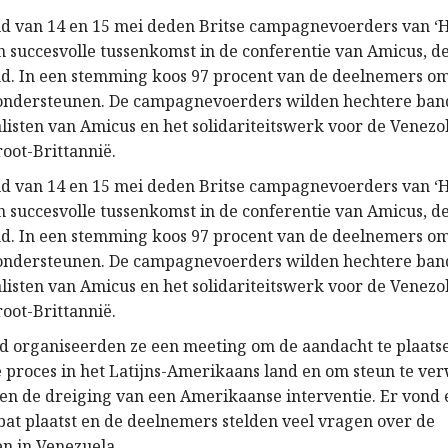
d van 14 en 15 mei deden Britse campagnevoerders van ‘
n succesvolle tussenkomst in de conferentie van Amicus, de
. In een stemming koos 97 procent van de deelnemers o
ondersteunen. De campagnevoerders wilden hechtere ba
alisten van Amicus en het solidariteitswerk voor de Venezo
root-Brittannië.
d van 14 en 15 mei deden Britse campagnevoerders van ‘
n succesvolle tussenkomst in de conferentie van Amicus, de
. In een stemming koos 97 procent van de deelnemers o
ondersteunen. De campagnevoerders wilden hechtere ba
alisten van Amicus en het solidariteitswerk voor de Venezo
root-Brittannië.
 organiseerden ze een meeting om de aandacht te plaatse
e proces in het Latijns-Amerikaans land en om steun te ve
en de dreiging van een Amerikaanse interventie. Er vond
at plaatst en de deelnemers stelden veel vragen over de
n in Venezuela.