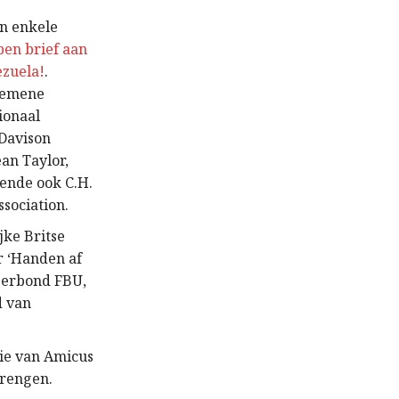
en enkele
en brief aan
ezuela!
.
gemene
ionaal
 Davison
ean Taylor,
ende ook C.H.
sociation.
jke Britse
r ‘Handen af
eerbond FBU,
d van
ie van Amicus
brengen.