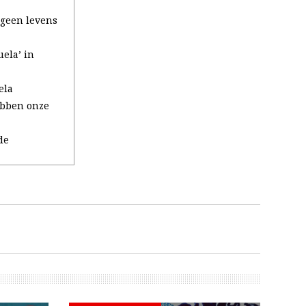
 geen levens
ela’ in
ela
ebben onze
de