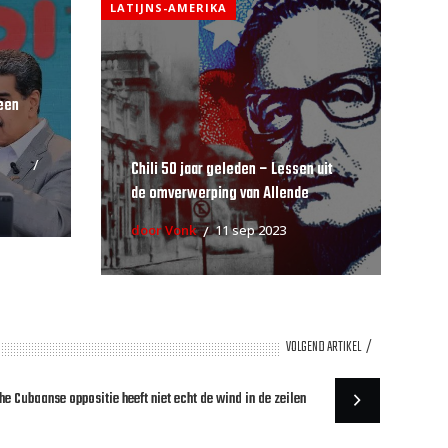
LATIJNS-AMERIKA
een
Chili 50 jaar geleden – Lessen uit
de omverwerping van Allende
door Vonk
11 sep 2023
VOLGEND ARTIKEL
he Cubaanse oppositie heeft niet echt de wind in de zeilen