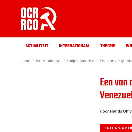
ACTUALITEIT
INTERNATIONAAL
THEORIE
WI
Home
Internationaal
Latijns-Amerika
Een van de groot
Een van 
Venezue
door Hands Off 
LATIJNS-AME