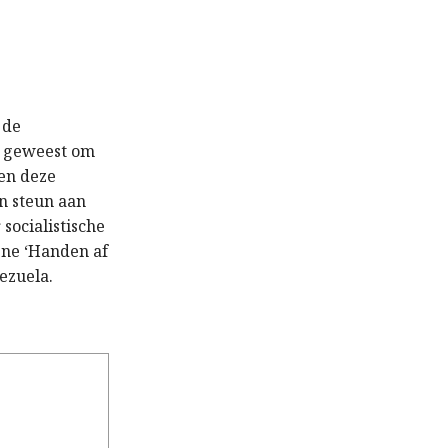
 de
n geweest om
en deze
jn steun aan
socialistische
gne ‘Handen af
ezuela.