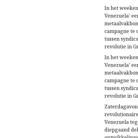
In het weeken
Venezuela’ ee
metaalvakbond
campagne te 
tussen syndic
revolutie in G
In het weeken
Venezuela’ ee
metaalvakbond
campagne te 
tussen syndic
revolutie in G
Zaterdagavond
revolutionair
Venezuela teg
diepgaand deb
ontwikkelinge