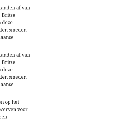
Handen af van
 Britse
m deze
nden smeden
laanse
Handen af van
 Britse
m deze
nden smeden
laanse
n op het
rwerven voor
 een