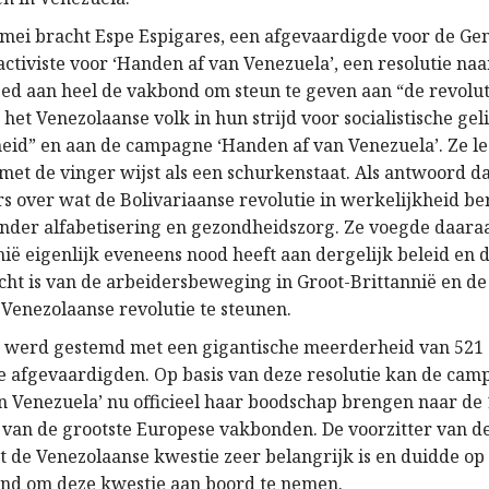
mei bracht Espe Espigares, een afgevaardigde voor de Ge
activiste voor ‘Handen af van Venezuela’, een resolutie naa
ed aan heel de vakbond om steun te geven aan “de revolut
et Venezolaanse volk in hun strijd voor socialistische gel
eid” en aan de campagne ‘Handen af van Venezuela’. Ze le
met de vinger wijst als een schurkenstaat. Als antwoord d
ers over wat de Bolivariaanse revolutie in werkelijkheid be
der alfabetisering en gezondheidszorg. Ze voegde daaraa
ië eigenlijk eveneens nood heeft aan dergelijk beleid en d
cht is van de arbeidersbeweging in Groot-Brittannië en de
Venezolaanse revolutie te steunen.
e werd gestemd met een gigantische meerderheid van 521
e afgevaardigden. Op basis van deze resolutie kan de ca
n Venezuela’ nu officieel haar boodschap brengen naar de 
 van de grootste Europese vakbonden. De voorzitter van d
t de Venezolaanse kwestie zeer belangrijk is en duidde op
nd om deze kwestie aan boord te nemen.