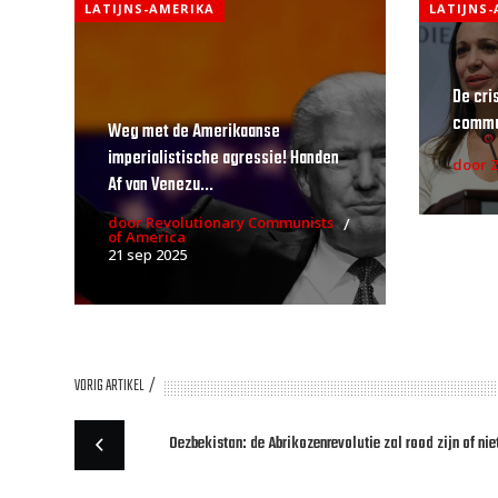
LATIJNS-AMERIKA
LATIJNS
De cri
commun
Weg met de Amerikaanse
imperialistische agressie! Handen
door 
Af van Venezu...
door Revolutionary Communists
of America
21 sep 2025
VORIG ARTIKEL
Oezbekistan: de Abrikozenrevolutie zal rood zijn of niet