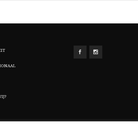
EIT
IONAAL
IJ?