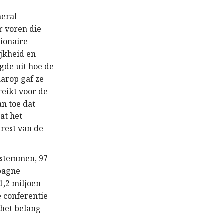
neral
r voren die
ionaire
ijkheid en
gde uit hoe de
aarop gaf ze
reikt voor de
n toe dat
at het
 rest van de
 stemmen, 97
mpagne
1,2 miljoen
e conferentie
 het belang