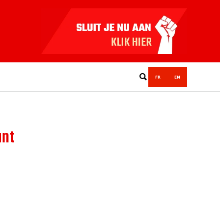
FR
EN
unt