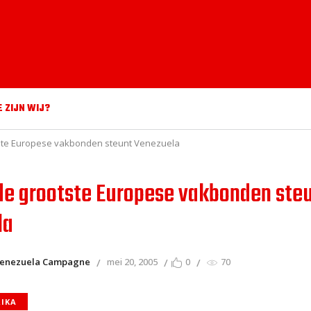
E ZIJN WIJ?
ste Europese vakbonden steunt Venezuela
de grootste Europese vakbonden ste
la
Venezuela Campagne
mei 20, 2005
0
70
RIKA