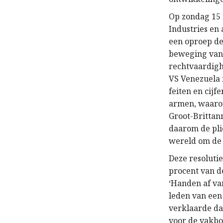
Op zondag 15 
Industries en 
een oproep de
beweging van h
rechtvaardigh
VS Venezuela 
feiten en cijf
armen, waaron
Groot-Brittann
daarom de pli
wereld om de 
Deze resoluti
procent van d
‘Handen af va
leden van een
verklaarde da
voor de vakbo