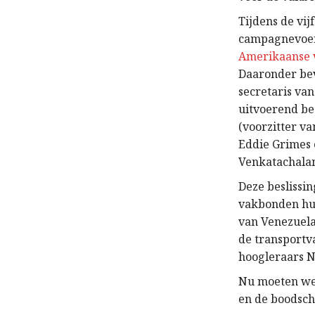
Tijdens de vi
campagnevoer
Amerikaanse v
Daaronder be
secretaris va
uitvoerend bes
(voorzitter va
Eddie Grimes 
Venkatachalam
Deze beslissi
vakbonden hun
van Venezuel
de transport
hoogleraars 
Nu moeten we 
en de boodsch