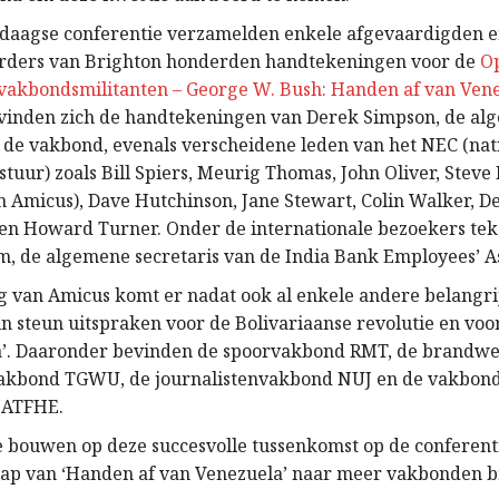
jfdaagse conferentie verzamelden enkele afgevaardigden 
ders van Brighton honderden handtekeningen voor de
Op
akbondsmilitanten – George W. Bush: Handen af van Ven
vinden zich de handtekeningen van Derek Simpson, de al
n de vakbond, evenals verscheidene leden van het NEC (nat
tuur) zoals Bill Spiers, Meurig Thomas, John Oliver, Steve
n Amicus), Dave Hutchinson, Jane Stewart, Colin Walker, D
en Howard Turner. Onder de internationale bezoekers tek
, de algemene secretaris van de India Bank Employees’ As
ng van Amicus komt er nadat ook al enkele andere belangri
 steun uitspraken voor de Bolivariaanse revolutie en voo
a’. Daaronder bevinden de spoorvakbond RMT, de brandw
vakbond TGWU, de journalistenvakbond NUJ en de vakbon
NATFHE.
bouwen op deze succesvolle tussenkomst op de conferent
ap van ‘Handen af van Venezuela’ naar meer vakbonden 