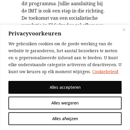
dit programma. Jullie aansluiting bij
de IMT is ook een stap in die richting.
De toekomst van een socialistische
revolutie in El Salvador zal afhangen
van jullie werk. Niemand anders kan
Privacyvoorkeuren
dit werk doen." Deze groeten droegen
We gebruiken cookies om de goede werking van de
veel bij tot de enthousiaste en
website te garanderen, het aantal bezoekers te meten
strijdbare sfeer.
en u gepersonaliseerde inhoud aan te bieden. U kunt
Een nieuw centraal comité werd
elke onderstaande categorie activeren of deactiveren. U
unaniem verkozen en de kameraden
kunt uw keuzes op elk moment wijzigen.
Cookiebeleid
die niet langer de leiding op zich
zullen nemen, werden bedankt voor
Alles accepteren
het werk dat ze geleverd hebben en
nog zullen leveren. Kameraden die
Alles weigeren
een historische rol vervulden in de
organisatie werden vervangen, maar
Alles afwijzen
dit heeft niets te maken met politieke
meningsverschillen.