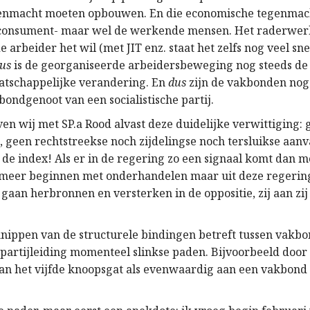
enmacht moeten opbouwen. En die economische tegenmacht
 consument- maar wel de werkende mensen. Het raderwerk
s de arbeider het wil (met JIT enz. staat het zelfs nog veel sne
dus
is de georganiseerde arbeidersbeweging nog steeds de 
atschappelijke verandering. En
dus
zijn de vakbonden nog
bondgenoot van een socialistische partij.
en wij met SP.a Rood alvast deze duidelijke verwittiging:
, geen rechtstreekse noch zijdelingse noch tersluikse aanv
de index! Als er in de regering zo een signaal komt dan mo
t meer beginnen met onderhandelen maar uit deze regerin
gaan herbronnen en versterken in de oppositie, zij aan zi
nippen van de structurele bindingen betreft tussen vakbon
partijleiding momenteel slinkse paden. Bijvoorbeeld door 
van het vijfde knoopsgat als evenwaardig aan een vakbond 