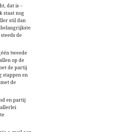
, dat is –
 staat nog
ller stil dan
belangrijkste
 steeds de
 géén tweede
allen op de
et de partij
g stappen en
j met de
d en partij
allerlei
te