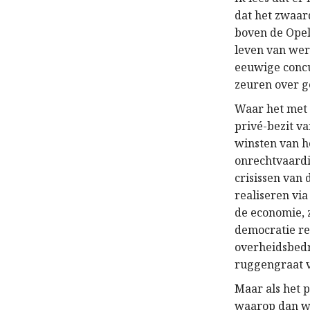
dat het zwaar
boven de Opel 
leven van wer
eeuwige concu
zeuren over g
Waar het met 
privé-bezit v
winsten van h
onrechtvaardig
crisissen van
realiseren vi
de economie, 
democratie re
overheidsbedr
ruggengraat va
Maar als het p
waarop dan we