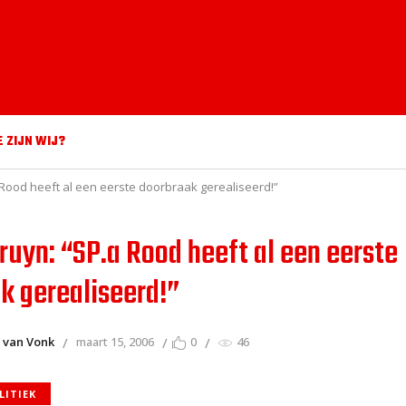
E ZIJN WIJ?
 Rood heeft al een eerste doorbraak gerealiseerd!”
Bruyn: “SP.a Rood heeft al een eerste
k gerealiseerd!”
 van Vonk
maart 15, 2006
0
46
LITIEK