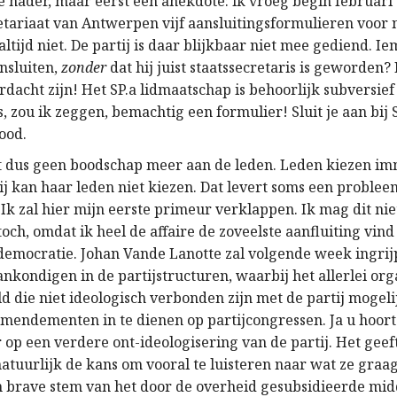
e nader, maar eerst een anekdote: ik vroeg begin februari 
retariaat van Antwerpen vijf aansluitingsformulieren voor
altijd niet. De partij is daar blijkbaar niet mee gediend. I
nsluiten,
zonder
dat hij juist staatssecretaris is geworden?
rdacht zijn! Het SP.a lidmaatschap is behoorlijk subversie
, zou ik zeggen, bemachtig een formulier! Sluit je aan bij 
Rood.
ft dus geen boodschap meer aan de leden. Leden kiezen i
tij kan haar leden niet kiezen. Dat levert soms een proble
Ik zal hier mijn eerste primeur verklappen. Ik mag dit nie
och, omdat ik heel de affaire de zoveelste aanfluiting vind
jdemocratie. Johan Vande Lanotte zal volgende week ingri
nkondigen in de partijstructuren, waarbij het allerlei org
d die niet ideologisch verbonden zijn met de partij mogel
endementen in te dienen op partijcongressen. Ja u hoort d
 op een verdere ont-ideologisering van de partij. Het geef
natuurlijk de kans om vooral te luisteren naar wat ze graag
en brave stem van het door de overheid gesubsidieerde mi