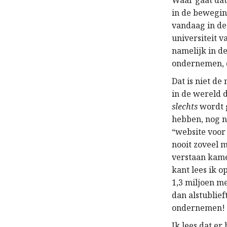
Waar gaat dat
in de bewegin
vandaag in de
universiteit 
namelijk in de
ondernemen, d
Dat is niet de
in de wereld d
slechts
wordt g
hebben, nog no
“website voor
nooit zoveel m
verstaan kame
kant lees ik o
1,3 miljoen me
dan alstublie
ondernemen!
Ik lees dat er