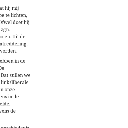
t hij mij
 te lichten,
Ofwel doet hij
 zgn.
oien. Uit de
ontreddering.
 worden.
hebben in de
De
 Dat zullen we
 linksliberale
jn onze
ens in de
elde,
wens de