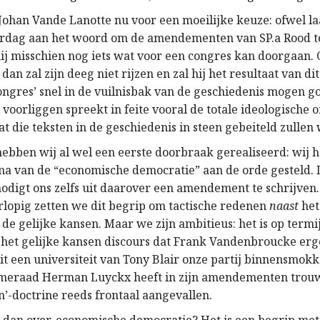
Johan Vande Lanotte nu voor een moeilijke keuze: ofwel laa
dag aan het woord om de amendementen van SP.a Rood toe
hij misschien nog iets wat voor een congres kan doorgaan. 
dan zal zijn deeg niet rijzen en zal hij het resultaat van dit
ongres’ snel in de vuilnisbak van de geschiedenis mogen go
 voorliggen spreekt in feite vooral de totale ideologische 
at die teksten in de geschiedenis in steen gebeiteld zullen
ebben wij al wel een eerste doorbraak gerealiseerd: wij 
ema van de “economische democratie” aan de orde gesteld. 
nodigt ons zelfs uit daarover een amendement te schrijven.
rlopig zetten we dit begrip om tactische redenen
naast
het
 de gelijke kansen. Maar we zijn ambitieus: het is op termi
 het gelijke kansen discours dat Frank Vandenbroucke erg
it een universiteit van Tony Blair onze partij binnensmokk
ameraad Herman Luyckx heeft in zijn amendementen trou
n’-doctrine reeds frontaal aangevallen.