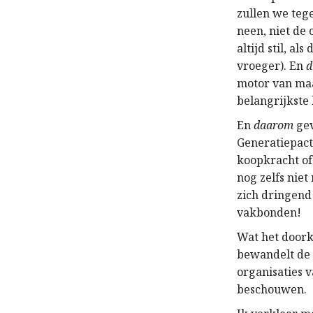
zullen we teg
neen, niet de
altijd stil, al
vroeger). En
motor van ma
belangrijkste 
En
daarom
gev
Generatiepact
koopkracht of 
nog zelfs nie
zich dringend 
vakbonden!
Wat het doork
bewandelt de 
organisaties 
beschouwen.