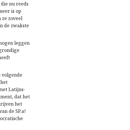
 die nu reeds
meer is op
 ze zoveel
an de zwakste
 mogen leggen
 grondige
heeft
s volgende
 het
met Latijns-
ment, dat het
rijven het
van de SP.a!
mocratische