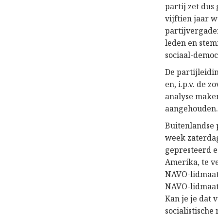
partij zet du
vijftien jaar
partijvergade
leden en stem
sociaal-democ
De partijleid
en, i.p.v. de 
analyse maken
aangehouden
Buitenlandse 
week zaterdag.
gepresteerd e
Amerika, te v
NAVO-lidmaats
NAVO-lidmaats
Kan je je dat 
socialistische