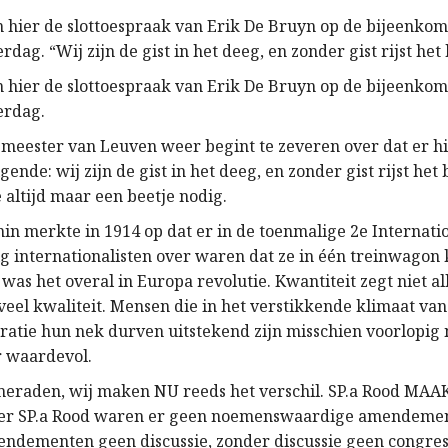
 hier de slottoespraak van Erik De Bruyn op de bijeenkom
rdag. “Wij zijn de gist in het deeg, en zonder gist rijst het
 hier de slottoespraak van Erik De Bruyn op de bijeenkom
erdag.
meester van Leuven weer begint te zeveren over dat er hi
lgende: wij zijn de gist in het deeg, en zonder gist rijst het
e altijd maar een beetje nodig.
in merkte in 1914 op dat er in de toenmalige 2e Internati
g internationalisten over waren dat ze in één treinwagon
r was het overal in Europa revolutie. Kwantiteit zegt niet all
veel kwaliteit. Mensen die in het verstikkende klimaat va
ratie hun nek durven uitstekend zijn misschien voorlopig
r waardevol.
eraden, wij maken NU reeds het verschil. SP.a Rood MAA
der SP.a Rood waren er geen noemenswaardige amendeme
ndementen geen discussie, zonder discussie geen congres