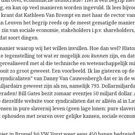
 dan over, economische democratie? Het is een begrip met
g, en kan op veel manieren worden ingevuld. Ik lees bijv
 krant dat Kathleen Van Brempt en met haar de rector van
van Leuven het begrip reeds op de meest gematigde manier 
 zin van sociale economie, stakeholders i.p.v. shareholders,
at soort dingen.
 manier waarop wij het willen invullen. Hoe dan wel? Histor
e tegenstelling tot wat er mogelijk
zou kunnen
zijn, en da
erealiseerd met al die technische en wetenschappelijk m
oit zo groot geweest. Een voorbeeld. Ik las gisteren op d
 syndicalisten” van Danny Van Cauwenbergh dat er in de 
iljardairs geweest zijn als nu, namelijk 793. Dollarmiljarda
raden! Bill Gates bezit zomaar eventjes 50 miljard dollar.
p diezelfde website voor syndicalisten dat er alléén al in L
nsen in pure slavernij leven (geen lage lonen: pure slavern
ft ophouden met zeuren over gelijke kansen, sociale econo
 hier in Brussel bij VW Vorst weer eens 450 banen bedreigd 