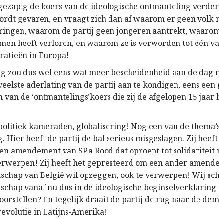
s gezapig de koers van de ideologische ontmanteling verder
 wordt gevaren, en vraagt zich dan af waarom er geen volk 
ringen, waarom de partij geen jongeren aantrekt, waarom
men heeft verloren, en waarom ze is verworden tot één v
ratieën in Europa!
ing zou dus wel eens wat meer bescheidenheid aan de dag
zoveelste aderlating van de partij aan te kondigen, eens een
 van de ‘ontmantelings’koers die zij de afgelopen 15 jaar 
.
politiek kameraden, globalisering! Nog een van de thema’
 Hier heeft de partij de bal serieus misgeslagen. Zij heeft
en amendement van SP.a Rood dat oproept tot solidariteit 
erwerpen! Zij heeft het gepresteerd om een ander amende
chap van België wil opzeggen, ook te verwerpen! Wij sch
chap vanaf nu dus in de ideologische beginselverklaring 
voorstellen? En tegelijk draait de partij de rug naar de de
 revolutie in Latijns-Amerika!