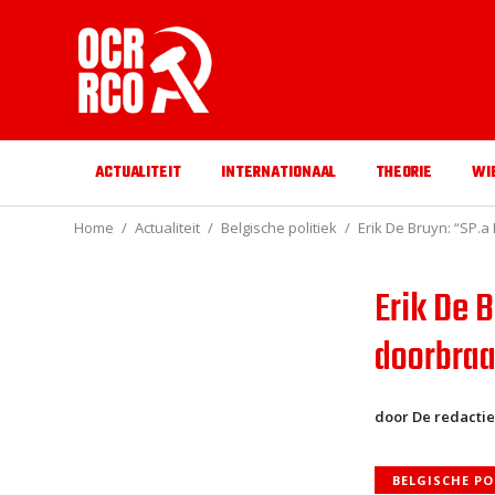
ACTUALITEIT
INTERNATIONAAL
THEORIE
WI
Home
Actualiteit
Belgische politiek
Erik De Bruyn: “SP.a
Erik De 
doorbraa
door De redactie
BELGISCHE PO