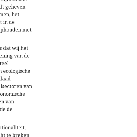
rdt geheven
omen, het
 in de
 ophouden met
 dat wij het
gening van de
teel
n ecologische
rdaad
elsectoren van
economische
en van
tie de
tionaliteit,
cht te breken