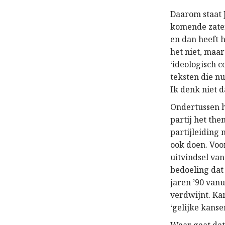
Daarom staat 
komende zater
en dan heeft 
het niet, maar 
‘ideologisch c
teksten die nu
Ik denk niet d
Ondertussen h
partij het th
partijleiding 
ook doen. Voo
uitvindsel van
bedoeling dat
jaren ’90 vanu
verdwijnt. K
‘gelijke kanse