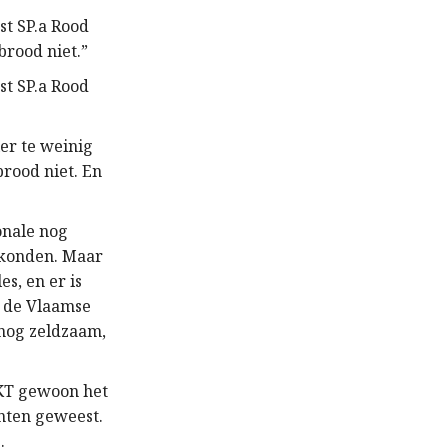
st SP.a Rood
 brood niet.”
st SP.a Rood
er te weinig
 brood niet. En
onale nog
 konden. Maar
es, en er is
n de Vlaamse
 nog zeldzaam,
KT gewoon het
nten geweest.
.