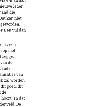
via e-mail aan
 nieuwe leden.
emand die
 Dat kan niet
f geworden.
SP.a en vul dan
mmers een
em op met
t zeggen,
 van de
jpende
anisaties van
ijk zal worden
it goed, dit
t de
 hoort, en dat
ddenveld. De