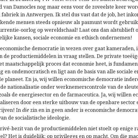
d van Damocles nog maar eens voor de zoveelste keer wo
fabriek in Antwerpen. Ik stel dus vast dat de job, het ink
kende mensen steeds opnieuw als pasmunt wordt gebruikt
rrentie-oorlog op wereldschaal! Laat ons dan alstublieft
elijke kansen, sociale economie en ethisch ondernemen!
economische democratie in wezen over gaat kameraden, is
an de productiemiddelen in vraag stellen. De private toeëi
et maatschappelijk proces dat economie heet, is fundamen
 en ondemocratisch en ligt aan de basis van alle sociale e
 de planeet. En ja, wij willen economische democratie inde
a de nationalisatie onder werknemerscontrole van de sleut
zoals de energiesector en de farmaceutica. Ja, wij willen 
aliseren door een sterke uitbouw van de openbare sector 
ijven! In
die
zin en in geen ander is economische democra
n de socialistische ideologie.
rivé-bezit van de productiemiddelen niet stoelt op enige ra
l? Het is duidelijk: op privileges en op macht. Om die ma