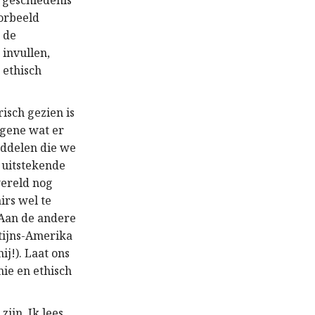
 geschiedenis
oorbeeld
 de
invullen,
 ethisch
isch gezien is
tgene wat er
iddelen die we
e uitstekende
wereld nog
irs wel te
 Aan de andere
atijns-Amerika
ij!). Laat ons
mie en ethisch
zijn. Ik lees