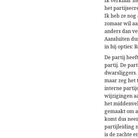
Ik verklaar m
het partijsec
Ik heb ze nog 
zomaar wil aa
anders dan ve
Aansluiten dus
in bij opties: 
De partij hee
partij. De par
dwarsliggers. 
maar zeg het t
interne parti
wijzigingen aa
het middenvel
gemaakt om am
komt dus neer
partijleiding 
is de zachte 