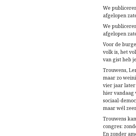
We publiceren
afgelopen zate
We publiceren
afgelopen zat
Voor de burge
volk is, het vo
van gist heb j
Trouwens, Len
maar zo weini
vier jaar late
hier vandaag 
sociaal-democ
maar wél zee
Trouwens kam
congres: zon
En zonder ame