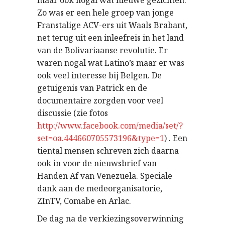
maar ook nogal wat nieuwe gezichten.
Zo was er een hele groep van jonge
Franstalige ACV-ers uit Waals Brabant,
net terug uit een inleefreis in het land
van de Bolivariaanse revolutie. Er
waren nogal wat Latino’s maar er was
ook veel interesse bij Belgen. De
getuigenis van Patrick en de
documentaire zorgden voor veel
discussie (zie fotos
http://www.facebook.com/media/set/?
set=oa.444660705573196&type=1
) . Een
tiental mensen schreven zich daarna
ook in voor de nieuwsbrief van
Handen Af van Venezuela. Speciale
dank aan de medeorganisatorie,
ZInTV, Comabe en Arlac.
De dag na de verkiezingsoverwinning