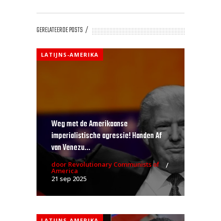
GERELATEERDE POSTS
LATIJNS-AMERIKA
Weg met de Amerikaanse
imperialistische agressie! Handen Af
van Venezu...
door Revolutionary Communists of
America
21 sep 2025
LATIJNS-AMERIKA