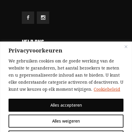
HELP ONS
Privacyvoorkeuren
Aangezien we volledig zelf gefinancierd zijn
We gebruiken cookies om de goede werking van de
(zonder subsidies, zonder commerciële
website te garanderen, het aantal bezoekers te meten
en u gepersonaliseerde inhoud aan te bieden. U kunt
advertenties en zonder rijke sponsors), zijn we
elke onderstaande categorie activeren of deactiveren. U
voor de publicatie van ons tijdschrift uitsluitend
kunt uw keuzes op elk moment wijzigen.
Cookiebeleid
afhankelijk van de financiële steun van onze
sympathisanten.
Alles accepteren
Bij voorbaat dank voor uw solidariteit.
Alles weigeren