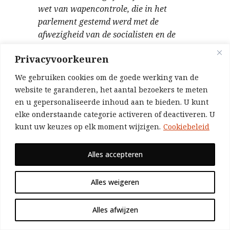
wet van wapencontrole, die in het
parlement gestemd werd met de
afwezigheid van de socialisten en de
communisten. Zij bleven dus met opzet
Privacyvoorkeuren
weg om zogezegd niet mee te moeten
doen, maar daarmee gaven ze wel een
We gebruiken cookies om de goede werking van de
cadeau aan de burgerij. Dat was het
website te garanderen, het aantal bezoekers te meten
vertrekpunt van het Chileense drama.
en u gepersonaliseerde inhoud aan te bieden. U kunt
De militairen begonnen alle bewapening
elke onderstaande categorie activeren of deactiveren. U
van de arbeiders te controleren. Toch
kunt uw keuzes op elk moment wijzigen.
Cookiebeleid
was er in het leger nog veel sympathie
voor de socialistische regering. Er was
Alles accepteren
een poging tot muiterij in de zeemacht,
een rechtse samenzwering van
Alles weigeren
officieren, en die is gestopt door de
matrozen. En wat deed de regering? Ze
Alles afwijzen
strafte die matrozen! Veel van hen zaten
gevangen op het moment van de