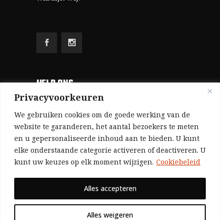
HELP ONS
Privacyvoorkeuren
Aangezien we volledig zelf gefinancierd zijn
We gebruiken cookies om de goede werking van de
(zonder subsidies, zonder commerciële
website te garanderen, het aantal bezoekers te meten
en u gepersonaliseerde inhoud aan te bieden. U kunt
advertenties en zonder rijke sponsors), zijn we
elke onderstaande categorie activeren of deactiveren. U
voor de publicatie van ons tijdschrift uitsluitend
kunt uw keuzes op elk moment wijzigen.
Cookiebeleid
afhankelijk van de financiële steun van onze
sympathisanten.
Alles accepteren
Bij voorbaat dank voor uw solidariteit.
Alles weigeren