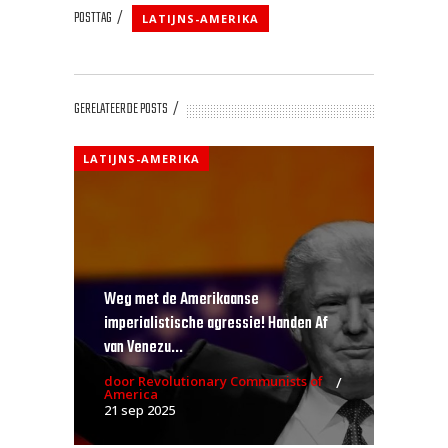
POSTTAG
LATIJNS-AMERIKA
GERELATEERDE POSTS
LATIJNS-AMERIKA
Weg met de Amerikaanse
imperialistische agressie! Handen Af
van Venezu...
door Revolutionary Communists of
America
21 sep 2025