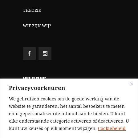
THEORIE
WIE ZIJN WIJ?
HELP ONS
Privacyvoorkeuren
Aangezien we volledig zelf gefinancierd zijn
We gebruiken cookies om de goede werking van de
(zonder subsidies, zonder commerciële
website te garanderen, het aantal bezoekers te meten
en u gepersonaliseerde inhoud aan te bieden. U kunt
advertenties en zonder rijke sponsors), zijn we
elke onderstaande categorie activeren of deactiveren. U
voor de publicatie van ons tijdschrift uitsluitend
kunt uw keuzes op elk moment wijzigen.
Cookiebeleid
afhankelijk van de financiële steun van onze
sympathisanten.