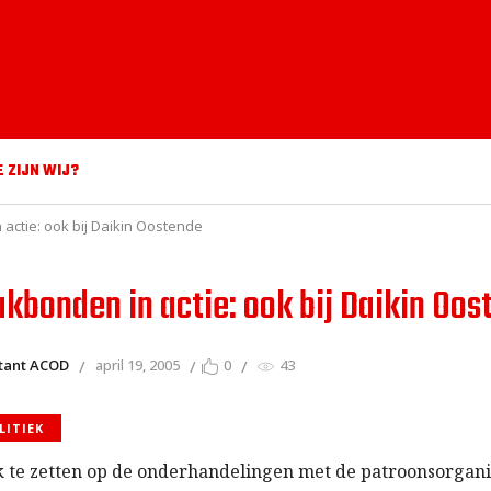
E ZIJN WIJ?
actie: ook bij Daikin Oostende
kbonden in actie: ook bij Daikin Oos
itant ACOD
april 19, 2005
0
43
LITIEK
 te zetten op de onderhandelingen met de patroonsorgani