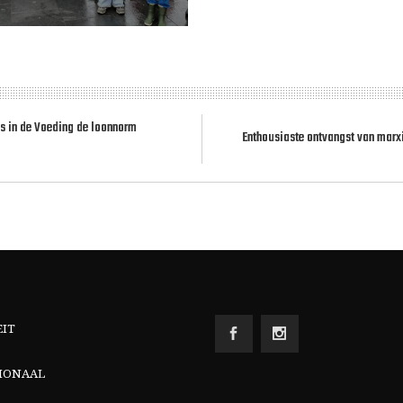
ls in de Voeding de loonnorm
Enthousiaste ontvangst van marxi
EIT
IONAAL