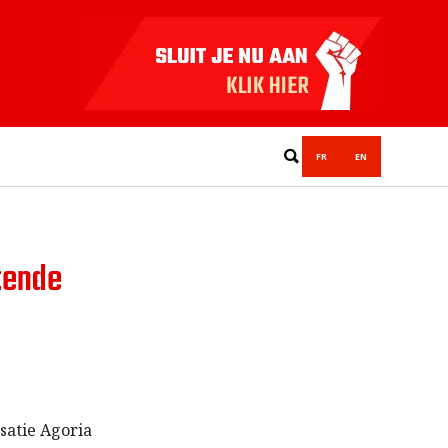
FR
EN
tende
satie Agoria