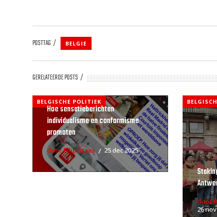
POSTTAG
BELGIE
GERELATEERDE POSTS
BELGISCHE POLITIEK
BELGISCH
Hoe sensatieberichten
individualisme en conformisme
promoten
door Filip Staes
25 dec 2025
Stakin
Antwe
door 
26 nov