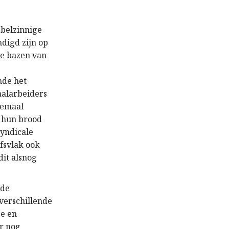
bbelzinnige
digd zijn op
de bazen van
nde het
aalarbeiders
llemaal
n hun brood
yndicale
fsvlak ook
dit alsnog
 de
 verschillende
ge en
r nog