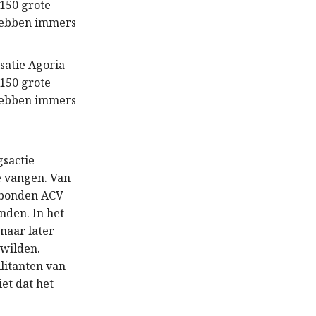
 150 grote
 hebben immers
satie Agoria
 150 grote
 hebben immers
gsactie
e vangen. Van
e bonden ACV
nden. In het
maar later
 wilden.
litanten van
et dat het