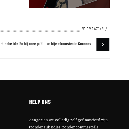
VOLGEND ARTIKEL
stische ideeën bij onze publieke bijeenkomsten in Caracas
HELP ONS
Aangezien we volledig zelf gefinancierd zijn
(zonder subsidies, zonder commerciële