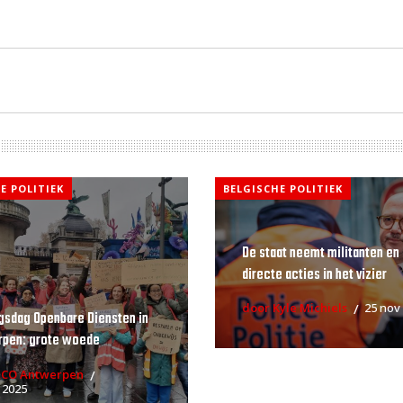
E POLITIEK
BELGISCHE POLITIEK
De staat neemt militanten en
directe acties in het vizier
door Kyle Michiels
25 nov
gsdag Openbare Diensten in
rpen: grote woede
RCO Antwerpen
 2025