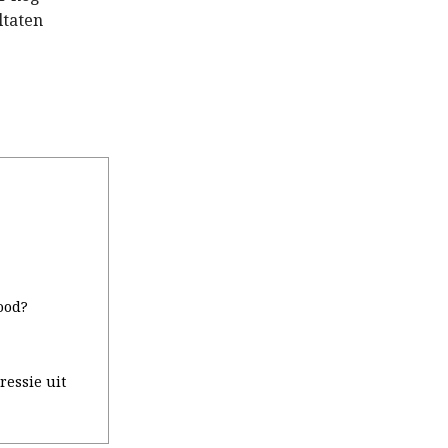
ltaten
ood?
ressie uit