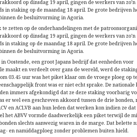
orakkoord op dinsdag 19 april, gingen de werkers van zo’n
ds in staking op de maandag 18 april. De grote bedrijven
binnen de besluitvorming in Agoria.
 te zetten op de onderhandelingen met de patroonsorgani
orakkoord op dinsdag 19 april, gingen de werkers van zo’n
ds in staking op de maandag 18 april. De grote bedrijven
binnen de besluitvorming in Agoria.
n in Oostende, een groot Japans bedrijf dat eenheden voor
le maakt en verdeelt over gans de wereld, werd de stakin
 om 03.45 uur was het piket klaar om de vroege ploeg op t
enschappelijk front was er niet echt sprake. De national
en immers afgekondigd dat ze deze staking voorbarig vo
was er wel een geschreven akkoord tussen de drie bonden, 
CV en ACLVB aan hun leden dat werken kon indien ze dat
kel het ABVV vormde daadwerkelijk een piket terwijl de mi
bonden slechts aanwezig waren in de marge. Dat belette ni
dag- en namiddagploeg zonder problemen buiten hield.