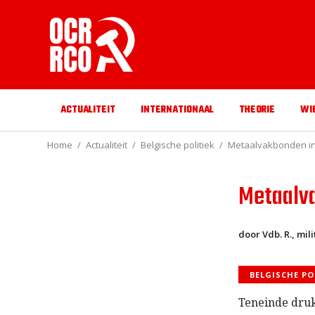
ACTUALITEIT
INTERNATIONAAL
THEORIE
WI
Home
Actualiteit
Belgische politiek
Metaalvakbonden in 
Metaalva
door Vdb. R., mil
BELGISCHE PO
Teneinde druk