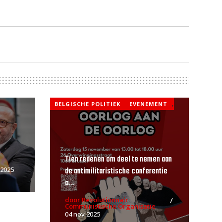
BELGISCHE POLITIEK
EVENEMENT
,
Tien redenen om deel te nemen aan
de antimilitaristische conferentie
 2025
o...
door Revolutionnair
Communistische Organisatie
04 nov 2025