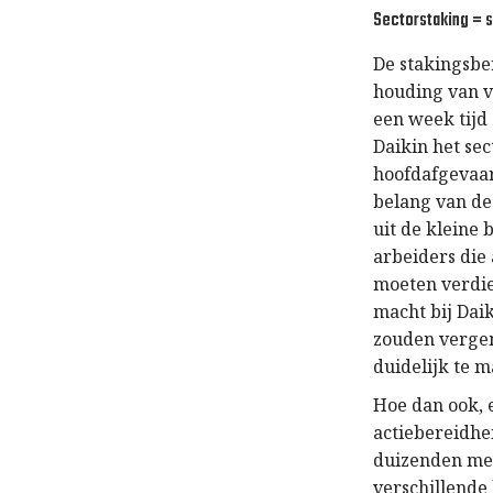
Sectorstaking = s
De stakingsbe
houding van v
een week tijd
Daikin het se
hoofdafgevaa
belang van de
uit de kleine 
arbeiders die
moeten verdie
macht bij Dai
zouden vergem
duidelijk te 
Hoe dan ook, 
actiebereidhe
duizenden met
verschillende