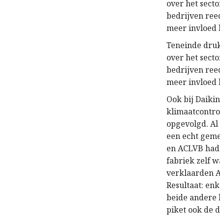
over het sect
bedrijven ree
meer invloed 
Teneinde druk
over het sect
bedrijven ree
meer invloed 
Ook bij Daiki
klimaatcontro
opgevolgd. Al
een echt geme
en ACLVB hadd
fabriek zelf 
verklaarden A
Resultaat: en
beide andere 
piket ook de 