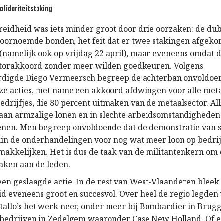
olidariteitstaking
reidheid was iets minder groot door drie oorzaken: de du
oornoemde bonden, het feit dat er twee stakingen afgekon
 (namelijk ook op vrijdag 22 april), maar eveneens omdat 
ctorakkoord zonder meer wilden goedkeuren. Volgens
rdigde Diego Vermeersch begreep de achterban onvoldoe
ze acties, met name een akkoord afdwingen voor alle met
bedrijfjes, die 80 percent uitmaken van de metaalsector. A
 aan armzalige lonen en in slechte arbeidsomstandighede
nen. Men begreep onvoldoende dat de demonstratie van s
kin de onderhandelingen voor nog wat meer loon op bedrij
akkelijken. Het is dus de taak van de militantenkern om 
maken aan de leden.
een geslaagde actie. In de rest van West-Vlaanderen bleek
id eveneens groot en succesvol. Over heel de regio legden
allo’s het werk neer, onder meer bij Bombardier in Brug
 bedrijven in Zedelgem waaronder Case New Holland. Of e