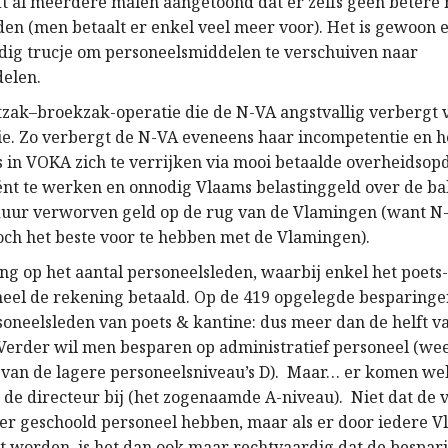
t al meerdere malen aangetoond dat er zelfs géén betere 
den (men betaalt
er
enkel veel meer voor). Het is gewoon 
ig tru
c
je om personeelsmiddelen te verschuiven naar
elen.
tzak
–
broekzak-operatie die
de
N-VA angstvallig verbergt 
ie
.
Z
o verbergt de N-VA
eveneens
haar incompetentie en he
s
in VOKA
zich te verrijken via
mooi betaalde overheidsop
iënt
te
werken en onnodig Vlaams belastinggeld over de bal
duur verworven geld op de rug van de Vlamingen (want N
toch
het beste voor te hebben met
de Vlamingen).
ing
op
het aantal personeelsleden
, waarbij enkel het poets
eel de rekening betaald. Op de 419 opgelegde besparinge
soneelsleden van
poets & kantine: dus meer dan de helft v
Verder wil men besparen op administratief personeel (we
van de
la
gere
personeelsniveau
’s
D). Maar… er komen wel
 de directeur bij (het zogenaamde A-niveau). Niet dat de
ger geschoold personeel
hebben
, maar als er door iedere 
t
worden, is het dan ook maar rechtvaardig dat de bespar