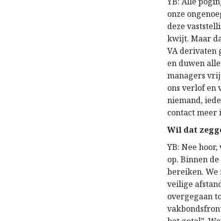
YB: A
lle pogin
onze ongenoe
deze vaststell
kwijt. Maar
d
VA derivaten 
en duwen alle
managers vrij
ons verlof en
niemand, ied
contact
meer
W
il
dat
zegge
YB: Nee hoor, 
op. Binnen de
bereiken. We 
veilige afsta
overgegaan to
vakbondsfront