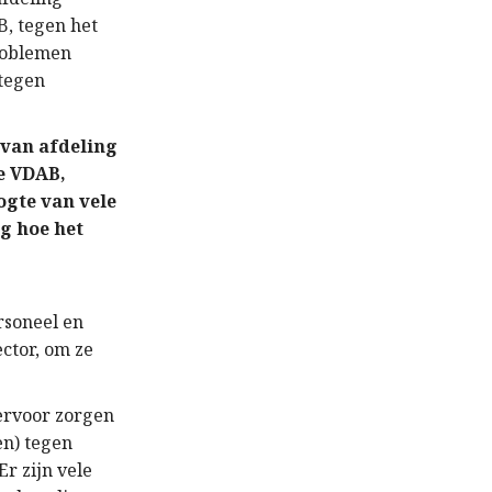
B
,
tegen het
roblemen
tegen
 van afdeling
e
VDAB
,
ogte van vele
g hoe het
rsoneel en
ector, om
ze
rvoor zorgen
en) tegen
Er zijn v
ele