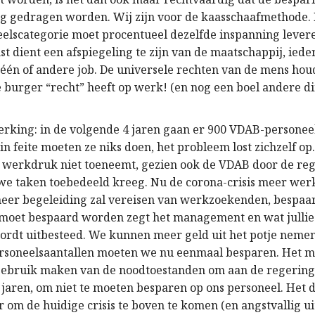
ng gedragen word
en.
Wij zijn voor de kaasschaafmethode. D
elscategorie
moet
procentueel dezelfde inspanning lever
t dient een afspiegeling te zijn van
de
maatschappij, iede
één of andere job. De universele rechten van de mens houd
e burger “recht” heeft op werk! (en nog een boel andere d
erking: in de volgende 4 jaren gaan er 900
VDAB
-personee
in feite moeten ze niks doen,
het probleem
lost zichzelf op
e werkdruk
niet toeneemt
, gezien ook de VDAB door de re
we taken toebedeeld kreeg.
N
u de corona-crisis meer wer
meer begeleiding zal vereisen van werkzoekenden, bespaa
 moet bespaard worden
zegt het management en wat jullie
ordt uitbesteed. We kunnen meer geld uit
het
potje neme
personeelsaantallen moeten we nu eenmaal besparen. Het
ebruik maken van de noodtoestanden om aan de regering u
 jaren, om niet te moeten besparen op ons personeel. Het
r om de huidige crisis
te
boven te komen (en angstvallig ui