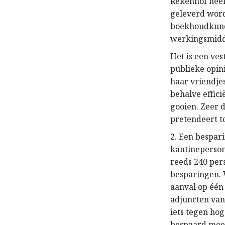
Rekenhof heef
geleverd wor
boekhoudkund
werkingsmidd
Het is een ves
publieke opin
haar vriendje
behalve effic
gooien. Z
ee
r 
pretendeert 
2.
Een bespar
kantineperson
reeds 240
per
besparingen. 
aanval op
één
adjuncten van
iets tegen ho
bespaard
moe