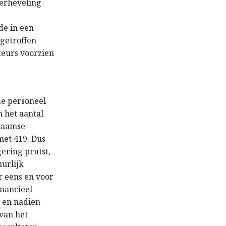
verheveling
de in een
 getroffen
teurs voorzien
d
e
personeel
 het aantal
laamse
 met 419
. Dus
ering prutst,
uurlijk
r
eens
en
voor
inancieel
l
en nadien
 van het