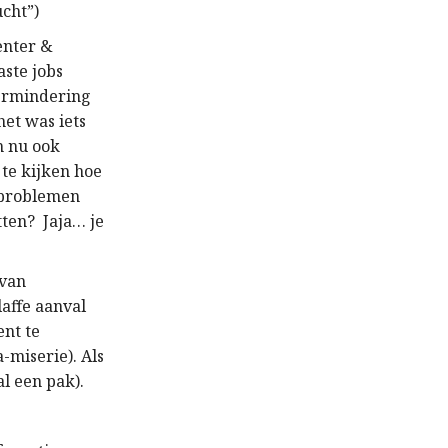
ucht”)
enter &
aste job
s
ermindering
et was iets
n nu ook
te kijken
hoe
problemen
tten
?
Jaja… je
.
van
affe aanval
ent te
a-miserie).
A
ls
al een pak)
.