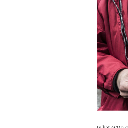
I
n het ACOD
-