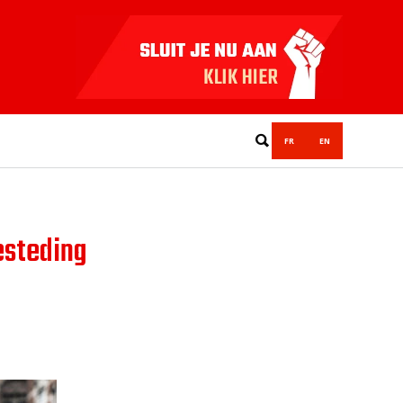
FR
EN
besteding