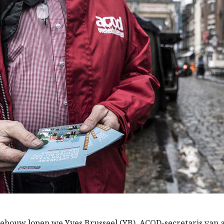
gebouw
lopen
we Yves Brusseel (YB), ACOD-
secretaris van 