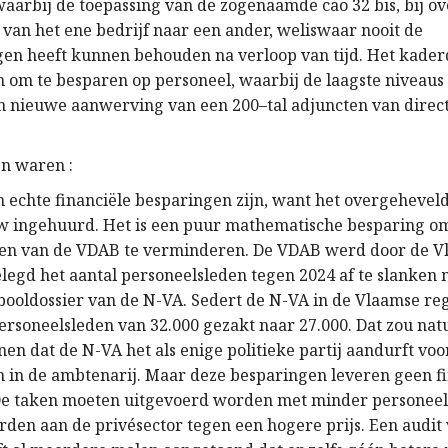
waarbij de toepassing van
de
zogenaamde cao 32 bis, bij o
 van het ene bedrijf naar een ander, weliswaar nooit de
ngen
heeft
kunnen behouden na verloop van tijd. Het kader
an
om te
besparen op personeel, waarbij de laagste niveaus
n nieuwe aanwerving van
een
200
–
tal adjuncten van direc
n waren :
 echte financiële besparingen
zijn,
want het overgehevel
w
ingehuurd
.
Het
is
een puur mathematische besparing om
den van de VDAB
te verminderen
.
D
e VDAB
werd
door de V
elegd
het
aantal personeelsleden tegen 2024
af te slanken
ooldossier van de N-VA. Sedert de N-VA in de Vlaamse reg
personeelsleden van 32
.
000 gezakt naar 27
.
000. Dat zou nat
nen dat de N-VA
het
als enige politieke partij
aandurft
voo
en in de
ambtenarij
. Maar deze besparingen
leveren geen f
De
taken
moeten
uitgevoerd worden
met minder personee
rden aan de privésector
tegen een hogere prijs. Een audit