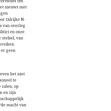
ferenties
om
het nieuws met
ingen
r talrijke N-
s van overleg
iti
ci
en onze
 stelsel, van
bereiken
t
er geen
geven het niet
soneel te
 zalen, op
n en zijn
nschappelijk
 “de macht van