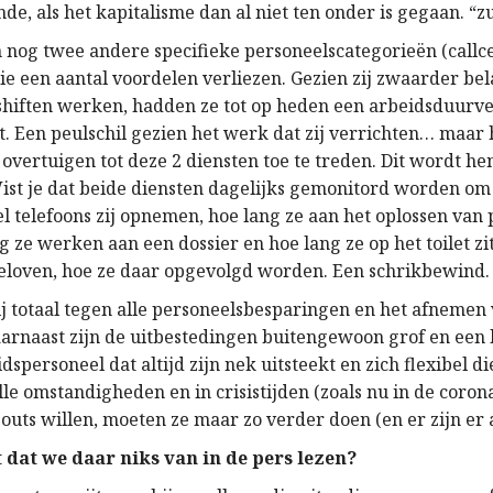
nde, als het
k
apitalisme dan al niet ten onder is gegaan. “z
jn nog twee
andere
specifieke personeelscategorieën (callc
die een aantal voordelen verliezen.
Gezien
zij zwaarder bel
shiften werken, hadden ze tot
op
heden een arbeidsduurv
t
. Een peulschil
gezien
het werk dat zij verrichten… maar h
 overtuigen
tot deze
2 diensten toe te treden. Dit wordt he
W
ist
je dat beide diensten dagelijks gemonitord worden
om 
el telefoons zij opnemen, hoe lang ze aan
het oplossen van
ang ze werken
aan
een dossier en hoe lang ze op het toilet zi
geloven, hoe ze daar opgevolgd worden. Een schrikbewind
wij totaal tegen alle personeelsbesparingen en
het
afnemen 
arnaast zijn
de
uitbestedingen buitengewoon grof en een l
idspersoneel
dat altijd zijn
nek
uitsteekt en
zich
flexibel di
le omstandigheden en in crisistijden (zoals nu in de coron
outs willen, moeten ze maar zo
verder
doen (en er zijn er 
 dat we daar niks van in de pers lezen
?