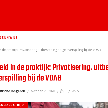
E ZIJN WIJ?
n de praktijk: Privatisering, uitbesteding en geldverspilling bij de VDAB
id in de praktijk: Privatisering, uit
erspilling bij de VDAB
stische Jongeren
oktober 21, 2020
0
58
SOCIALE STRIJD