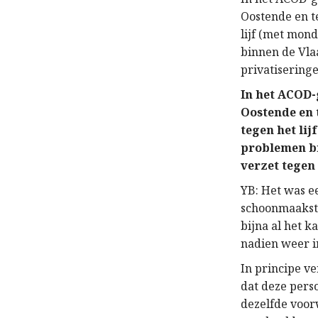
Oostende
en
t
lijf
(met mondm
binnen de Vla
privatisering
I
n het ACOD
Oostende
en
tegen het lijf
problemen bi
verzet
tegen
YB: H
et was e
schoonmaakste
bijna al het k
nadien weer i
In principe
ve
dat deze pers
dezelfde voo