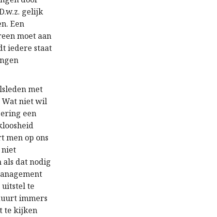
.w.z. gelijk
en. Een
r
een
moet aan
t iedere staat
ingen
lsleden
met
. Wat niet wil
gering een
kloosheid
rt men op ons
 niet
n
als dat
nodig
 management
itstel te
 duurt immers
t te kijken