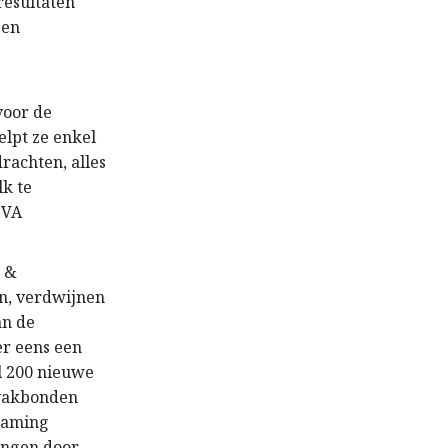
resultaten
een
voor de
lpt ze enkel
drachten
,
alles
k te
-VA
- &
n, verdwijnen
an de
er eens een
 200 nieuwe
 vakbonden
Vlaming
ingen door