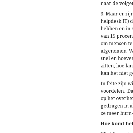
naar de volge
3. Maar er zi
helpdesk IT) 
hebben en in 
van 15 procen
om mensen te
afgenomen. 
snel en hoeve
zitten, hoe l
kan het niet 
In feite zijn 
voordelen. Da
op het overhe
gedragen in al
ze meer burn-
H
oe komt het