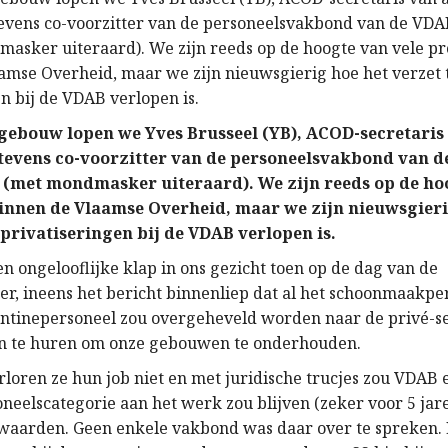
evens co-voorzitter van de personeelsvakbond van
de
VDA
asker uiteraard).
We zijn reeds op de hoogte van vele p
amse Overheid, maar we zijn nieuwsgierig hoe het verzet
en bij de
VDAB verlopen is.
-gebouw
lopen
we Yves Brusseel (YB), ACOD-
secretaris
tevens co-voorzitter van de personeelsvakbond van
d
(met mondmasker uiteraard).
We zijn reeds op de ho
nnen de Vlaamse Overheid, maar we zijn nieuwsgieri
 privatiseringen bij de
VDAB verlopen is.
en ongelooflijke klap in
ons
gezicht
toen op de dag van de
r, ineens het bericht binnen
liep
dat al het schoonmaak
pe
antine
personeel zou overgeheveld worden naar de privé-s
n te huren
om
onze gebouwen te onderhouden.
rloren ze hun job
niet
en met juridische
trucjes
zou VDAB e
oneelscategorie aan het werk zou blijven (zeker voor 5 jar
rwaarden.
Geen enkele
vakbond
was
daar over te spreken.