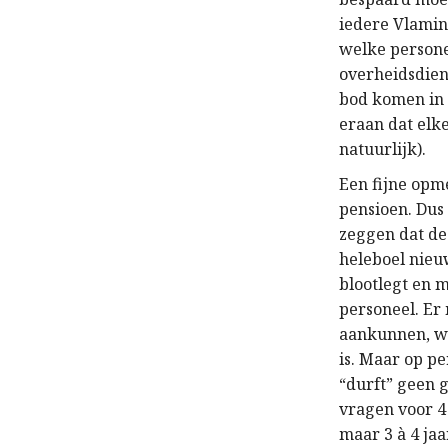
iedere Vlami
welke persone
overheidsdiens
bod komen in 
eraan dat elk
natuurlijk
).
E
en fijne opm
pensioen. Dus 
zeggen dat d
heleboel nieu
blootlegt en 
personeel.
Er
aankunnen, w
is. Maar op 
“durft”
geen
g
vragen voor 4
maar 3 à 4 jaa