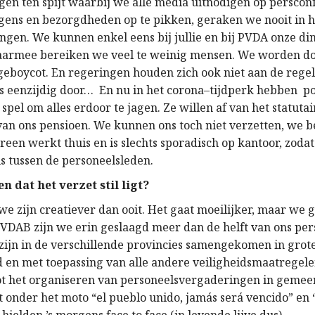
gen ten spijt
waarbij we alle media uitnodigen
op
perscon
gens en
bezorgdheden
op te pikken, geraken we nooit in 
ingen. We kunnen enkel eens bij jullie en bij PVDA onze d
aarmee
bereiken w
e
veel te weinig mensen. We worden doo
geboycot. En regeringen houden zich ook niet aan de regel
s eenzijdig door… En nu in
het
corona
–
tijdperk hebben pol
 spel
om
alles erdoor te jagen. Ze willen af van het statutair
 van ons pensioen. We kunnen ons toch niet verzetten, we 
er
een
werkt thuis en is
slechts
sporadisch op kantoor, zoda
is tussen de personeelsleden
.
n dat het verzet stil ligt?
we zijn creatiever dan ooit. Het gaat moeilijker, maar we 
 VDAB zijn we erin geslaagd meer dan de helft van ons per
zijn in de verschillende provincies samengekomen in grote
nd en met toepassing van alle andere veiligheidsmaatregele
t het organiseren van personeelsvergaderingen in gemee
 onder het moto “el pueblo unido, jamás será vencido” en