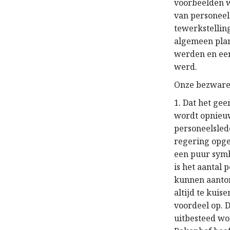
voorbeelden
van personeel
tewerkstelli
algemeen pl
werden en ee
werd
.
Onze bezware
1. Dat het
geen
wordt
opnieu
personeelsle
regering
opg
een puur symb
is het aantal 
kunnen aanto
altijd te kuis
voordeel
op.
uitbesteed wo