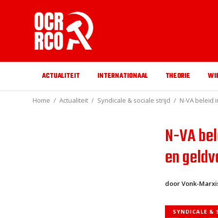
ACTUALITEIT
INTERNATIONAAL
THEORIE
WI
Home
Actualiteit
Syndicale & sociale strijd
N-VA beleid i
N-VA bele
en geldv
door Vonk-Marxi
SYNDICALE & 