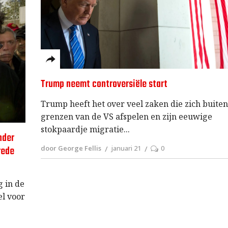
Trump neemt controversiële start
Trump heeft het over veel zaken die zich buiten
grenzen van de VS afspelen en zijn eeuwige
stokpaardje migratie
nder
door George Fellis
januari 21
0
rede
g in de
el voor