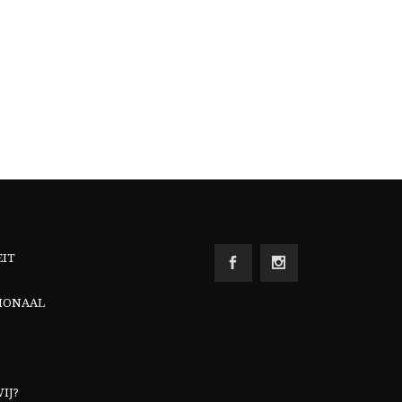
EIT
IONAAL
IJ?