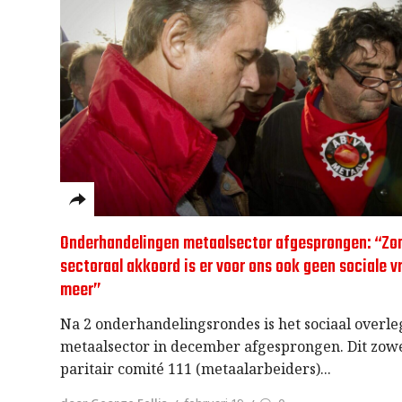
Onderhandelingen metaalsector afgesprongen: “Zo
sectoraal akkoord is er voor ons ook geen sociale v
meer”
Na 2 onderhandelingsrondes is het sociaal overle
metaalsector in december afgesprongen. Dit zow
paritair comité 111 (metaalarbeiders)