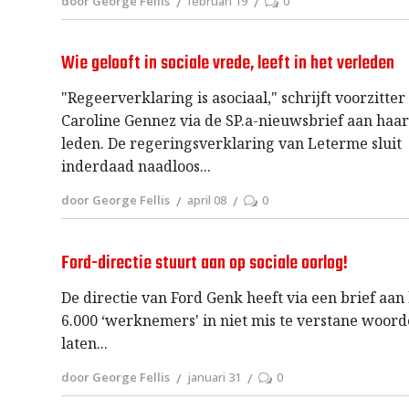
door George Fellis
februari 19
0
Wie gelooft in sociale vrede, leeft in het verleden
"Regeerverklaring is asociaal," schrijft voorzitter
Caroline Gennez via de SP.a-nieuwsbrief aan haa
leden. De regeringsverklaring van Leterme sluit
inderdaad naadloos
door George Fellis
april 08
0
Ford-directie stuurt aan op sociale oorlog!
De directie van Ford Genk heeft via een brief aan
6.000 ‘werknemers' in niet mis te verstane woor
laten
door George Fellis
januari 31
0