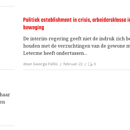
Politiek establishment in crisis, arbeidersklasse i
beweging
r
De interim-regering geeft niet de indruk zich b
houden met de verzuchtingen van de gewone m
Leterme heeft ondertussen
door George Fellis
februari 22
0
 haar
den