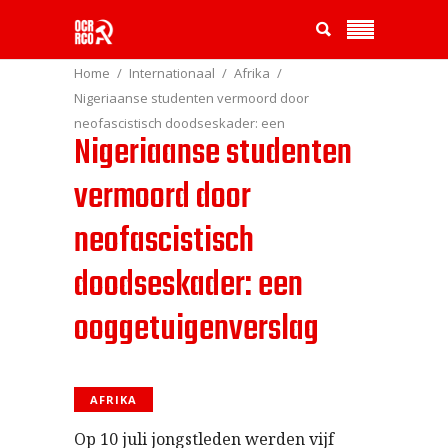
Home
Internationaal
Afrika
Nigeriaanse studenten vermoord door
neofascistisch doodseskader: een
Nigeriaanse studenten
ooggetuigenverslag
vermoord door
neofascistisch
doodseskader: een
ooggetuigenverslag
AFRIKA
Op 10 juli jongstleden werden vijf