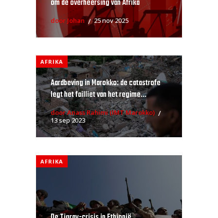
om de overheersing van Afrika
door Johan
25 nov 2025
AFRIKA
Aardbeving in Marokko: de catastrofe
legt het failliet van het regime...
door Anass Rahimi (IMT Marokko)
13 sep 2023
AFRIKA
De Tigray-crisis in Ethiopië