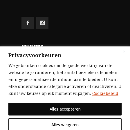
HELP ONS
Privacyvoorkeuren
Aangezien we volledig zelf gefinancierd zijn
We gebruiken cookies om de goede werking van de
(zonder subsidies, zonder commerciële
website te garanderen, het aantal bezoekers te meten
en u gepersonaliseerde inhoud aan te bieden. U kunt
advertenties en zonder rijke sponsors), zijn we
elke onderstaande categorie activeren of deactiveren. U
voor de publicatie van ons tijdschrift uitsluitend
kunt uw keuzes op elk moment wijzigen.
Cookiebeleid
afhankelijk van de financiële steun van onze
sympathisanten.
Alles accepteren
Bij voorbaat dank voor uw solidariteit.
Alles weigeren