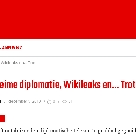
E ZIJN WIJ?
 Wikileaks en… Trotski
eime diplomatie, Wikileaks en… Trot
i
december 9, 2010
0
51
S
ft net duizenden diplomatische telexen te grabbel gegooid