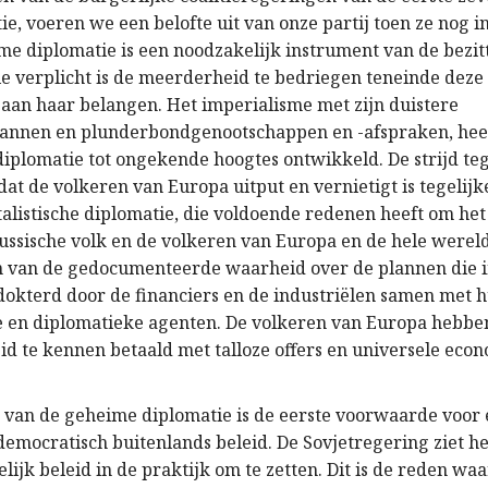
ie, voeren we een belofte uit van onze partij toen ze nog i
me diplomatie is een noodzakelijk instrument van de bezi
e verplicht is de meerderheid te bedriegen teneinde deze 
an haar belangen. Het imperialisme met zijn duistere
annen en plunderbondgenootschappen en -afspraken, heeft
iplomatie tot ongekende hoogtes ontwikkeld. De strijd te
at de volkeren van Europa uitput en vernietigt is tegelijke
alistische diplomatie, die voldoende redenen heeft om het 
ussische volk en de volkeren van Europa en de hele were
n van de gedocumenteerde waarheid over de plannen die 
okterd door de financiers en de industriëlen samen met 
 en diplomatieke agenten. De volkeren van Europa hebbe
d te kennen betaald met talloze offers en universele eco
g van de geheime diplomatie is de eerste voorwaarde voor 
democratisch buitenlands beleid. De Sovjetregering ziet he
lijk beleid in de praktijk om te zetten. Dit is de reden w