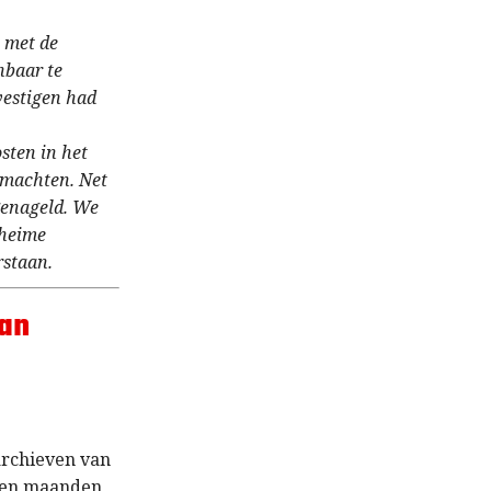
 met de
nbaar te
vestigen had
sten in het
tmachten. Net
genageld. We
eheime
rstaan.
van
archieven van
even maanden