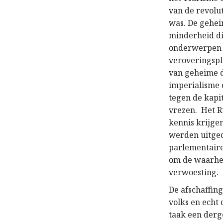
van de revolut
was. De gehei
minderheid di
onderwerpen a
veroveringspl
van geheime d
imperialisme d
tegen de kapit
vrezen. Het R
kennis krijge
werden uitged
parlementaire
om de waarhei
verwoesting.
De afschaffin
volks en echt 
taak een derge