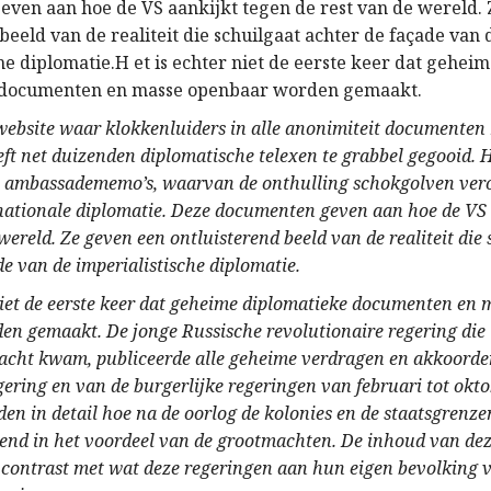
ven aan hoe de VS aankijkt tegen de rest van de wereld.
beeld van de realiteit die schuilgaat achter de façade van 
he diplomatie.H et is echter niet de eerste keer dat gehei
 documenten en masse openbaar worden gemaakt.
website waar klokkenluiders in alle anonimiteit documente
eft net duizenden diplomatische telexen te grabbel gegooid. 
e ambassadememo’s, waarvan de onthulling schokgolven vero
nationale diplomatie. Deze documenten geven aan hoe de VS 
 wereld. Ze geven een ontluisterend beeld van de realiteit die
de van de imperialistische diplomatie.
niet de eerste keer dat geheime diplomatieke documenten en 
n gemaakt. De jonge Russische revolutionaire regering die 
acht kwam, publiceerde alle geheime verdragen en akkoorde
egering en van de burgerlijke regeringen van februari tot okt
den in detail hoe na de oorlog de kolonies en de staatsgrenz
end in het voordeel van de grootmachten. De inhoud van dez
l contrast met wat deze regeringen aan hun eigen bevolking v