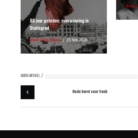
door L
80 jaar geleden: overwinning in
Stalingrad
door Filip Staes
25 feb 2026
VORIG ARTIKEL
Rode kerst voor Vonk