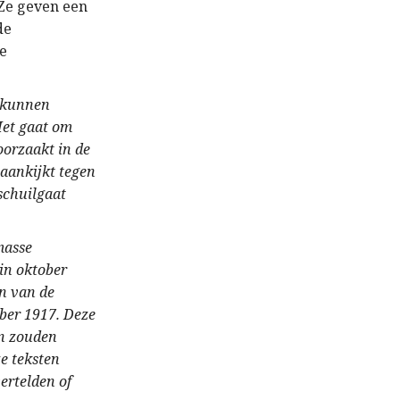
 Ze geven een
de
me
n kunnen
Het gaat om
orzaakt in de
aankijkt tegen
 schuilgaat
masse
in oktober
n van de
ober 1917. Deze
en zouden
e teksten
ertelden of