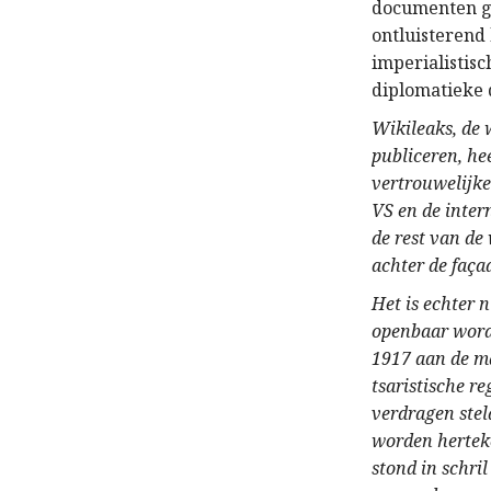
documenten ge
ontluisterend 
imperialistisc
diplomatieke
Wikileaks, de 
publiceren, he
vertrouwelijk
VS en de inter
de rest van de
achter de faça
Het is echter 
openbaar worde
1917 aan de m
tsaristische r
verdragen stel
worden hertek
stond in schri