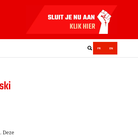
FR
EN
ski
. Deze