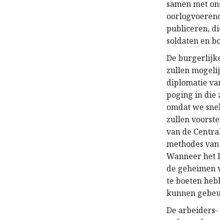
samen met ons
oorlogvoerend
publiceren, d
soldaten en b
De burgerlijke
zullen mogeli
diplomatie va
poging in die 
omdat we snel
zullen voorst
van de Centra
methodes van g
Wanneer het D
de geheimen v
te boeten hebb
kunnen gebeu
De arbeiders- 