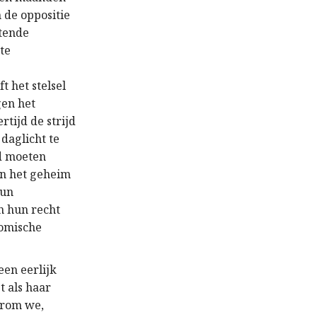
n de oppositie
ttende
te
 het stelsel
gen het
rtijd de strijd
daglicht te
ld moeten
in het geheim
hun
n hun recht
nomische
een eerlijk
t als haar
aarom we,