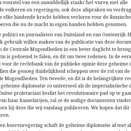
 voorstel van een onmiddellijk staakt-het-vuren met alle
e volkeren en regeringen, ook deze afspraken en verdra
ie elke bindende kracht hebben verloren voor de Russische
oeren die nu de macht in eigen handen hebben genomen.
 politici en journalisten van Duitsland en van Oostenrijk-
jk gebruik willen maken van de publicatie van deze docu
n de Centrale Mogendheden in een beter daglicht te bren
zin is gedoemd te falen, en dit om twee redenen. In de eers
 voor de rechtbank van de publieke opinie deze geheime
ellen die genoeg duidelijkheid scheppen over de rol van de
le Mogendheden. Ten tweede, en dit is de belangrijkste red
eheime diplomatie zo universeel als de imperialistische di
uitse proletariaat beslist het revolutionaire pad op te ga
an haar kanselarijen, zal ze de nodige documenten vinden 
en bij deze die wij vandaag publiceren. We hopen dat dit 
ren.
en boerenregering schaft de geheime diplomatie af met al 