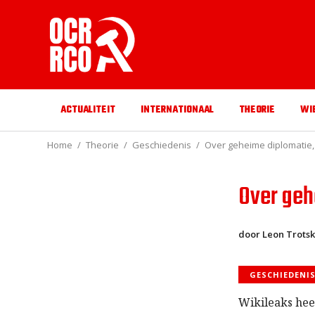
ACTUALITEIT
INTERNATIONAAL
THEORIE
WI
Home
Theorie
Geschiedenis
Over geheime diplomatie,
Over geh
door Leon Trotsk
GESCHIEDENI
Wikileaks hee