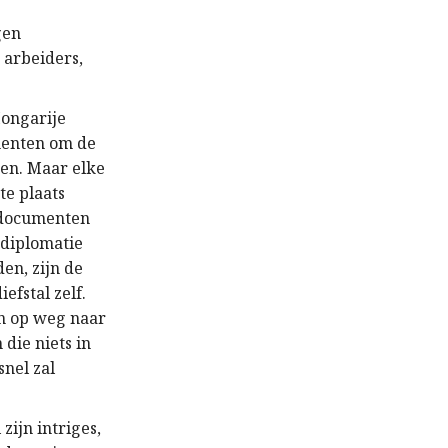
gen
 arbeiders,
Hongarije
menten om de
gen. Maar elke
te plaats
 documenten
 diplomatie
en, zijn de
efstal zelf.
an op weg naar
die niets in
snel zal
zijn intriges,