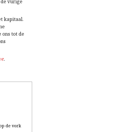
 de vurige
t kapitaal.
me
 ons tot de
ons
ve
.
 op de vork