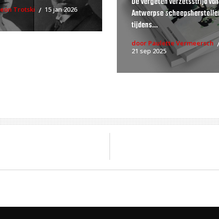
De vergeten verzetsstrijd van
eon Trotski
15 jan 2026
Antwerpse scheepsherstelle
tijdens...
door Paulette Vermeersch
21 sep 2025