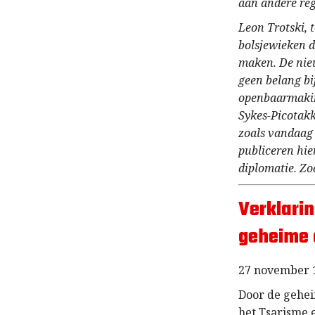
aan andere re
Leon Trotski,
bolsjewieken 
maken. De nieu
geen belang bi
openbaarmakin
Sykes-Picotakk
zoals vandaag
publiceren hie
diplomatie. Zoa
Verklari
geheime
27 november 
Door de gehei
het Tsarisme 