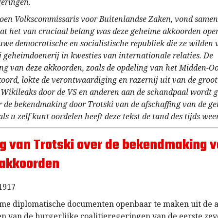
geringen.
 toen Volkscommissaris voor Buitenlandse Zaken, vond samen
dat het van cruciaal belang was deze geheime akkoorden ope
we democratische en socialistische republiek die ze wilden 
j geheimdoenerij in kwesties van internationale relaties. De
g van deze akkoorden, zoals de opdeling van het Midden-Oo
oord, lokte de verontwaardiging en razernij uit van de groo
 Wikileaks door de VS en anderen aan de schandpaal wordt 
r de bekendmaking door Trotski van de afschaffing van de g
ls u zelf kunt oordelen heeft deze tekst de tand des tijds wee
ng van Trotski over de bekendmaking 
 akkoorden
1917
me diplomatische documenten openbaar te maken uit de 
en van de burgerlijke coalitieregeringen van de eerste z