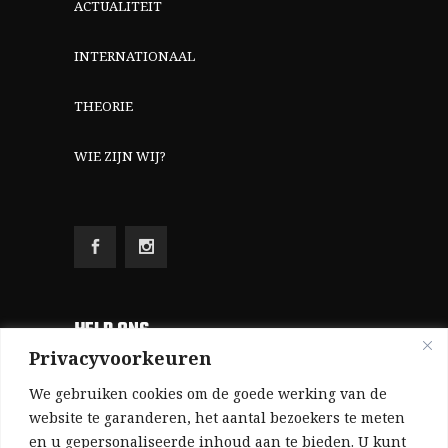
ACTUALITEIT
INTERNATIONAAL
THEORIE
WIE ZIJN WIJ?
HELP ONS
Privacyvoorkeuren
Aangezien we volledig zelf gefinancierd zijn
We gebruiken cookies om de goede werking van de
(zonder subsidies, zonder commerciële
website te garanderen, het aantal bezoekers te meten
en u gepersonaliseerde inhoud aan te bieden. U kunt
advertenties en zonder rijke sponsors), zijn we