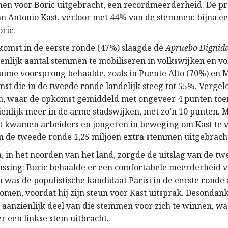
en voor Boric uitgebracht, een recordmeerderheid. De pr
an Antonio Kast, verloor met 44% van de stemmen: bijna e
ric.
komst in de eerste ronde (47%) slaagde de
Apruebo Dignid
enlijk aantal stemmen te mobiliseren in volkswijken en vol
ruime voorsprong behaalde, zoals in Puente Alto (70%) en 
st die in de tweede ronde landelijk steeg tot 55%. Verge
ten, waar de opkomst gemiddeld met ongeveer 4 punten toe
enlijk meer in de arme stadswijken, met zo’n 10 punten. Me
ct kwamen arbeiders en jongeren in beweging om Kast te v
 in de tweede ronde 1,25 miljoen extra stemmen uitgebrach
a, in het noorden van het land, zorgde de uitslag van de t
assing: Boric behaalde er een comfortabele meerderheid v
 was de populistische kandidaat Parisi in de eerste ronde
komen, voordat hij zijn steun voor Kast uitsprak. Desondan
n aanzienlijk deel van die stemmen voor zich te winnen, w
r een linkse stem uitbracht.