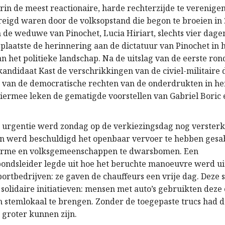
rin de meest reactionaire, harde rechterzijde te verenige
eigd waren door de volksopstand die begon te broeien in 
n de weduwe van Pinochet, Lucia Hiriart, slechts vier dage
plaatste de herinnering aan de dictatuur van Pinochet in 
n het politieke landschap. Na de uitslag van de eerste ron
kandidaat Kast de verschrikkingen van de civiel-militaire 
 van de democratische rechten van de onderdrukten in he
hiermee leken de gematigde voorstellen van Gabriel Boric 
n urgentie werd zondag op de verkiezingsdag nog versterkt
n werd beschuldigd het openbaar vervoer te hebben ges
arme en volksgemeenschappen te dwarsbomen. Een
ondsleider legde uit hoe het beruchte manoeuvre werd u
ortbedrijven: ze gaven de chauffeurs een vrije dag. Deze s
t solidaire initiatieven: mensen met auto’s gebruikten de
un stemlokaal te brengen. Zonder de toegepaste trucs had 
 groter kunnen zijn.