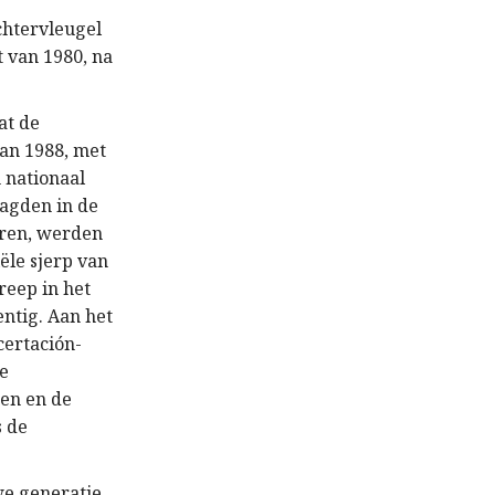
chtervleugel
 van 1980, na
at de
van 1988, met
 nationaal
agden in de
veren, werden
ële sjerp van
reep in het
entig. Aan het
ertación-
de
den en de
s de
we generatie