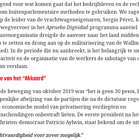
ggend voor wat komen gaat dat het bedrijfsleven en de rec
om buitenparlementaire methoden te gebruiken. We zagen
 de leider van de vrachtwageneigenaren, Sergio Pérez, he
rwegvervoer in het
Apruebo Dignidad
-programma aanviel.
bazenorganisatie dreigde de aanvoer naar het land midden
 te zetten en drong aan op de militarisering van de Wallm
d). In de periode die nu aanbreekt, is het belangrijk te 
dariteit en de organisatie van de werkers de sabotage van 
n verslaan.
tie van het “Akkoord”
de beweging van oktober 2019 was “het is geen 30 pesos, he
penlijke afwijzing van de partijen die na de dictatuur reg
he economische model van privatisering verdiepten en
schendingen onbestraft lieten. De eerste president na he
 christen-democraat Patricio Aylwin, staat bekend om de ui
htvaardigheid voor zover mogelijk.”