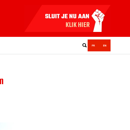
FR
EN
m