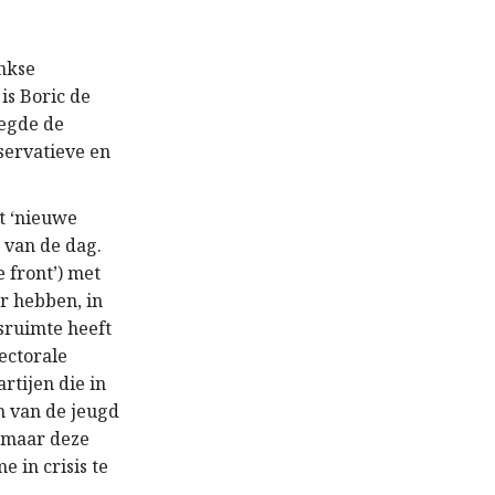
inkse
is Boric de
legde de
servatieve en
t ‘nieuwe
e van de dag.
e front’) met
r hebben, in
gsruimte heeft
ectorale
rtijen die in
n van de jeugd
 maar deze
e in crisis te