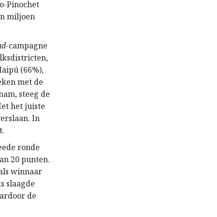
o-Pinochet
en miljoen
ad
-campagne
ksdistricten,
Maipú (66%),
leken met de
nam, steeg de
t het juiste
erslaan. In
t.
weede ronde
an 20 punten.
 als winnaar
ks slaagde
aardoor de