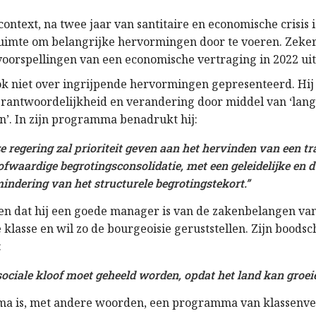
context, na twee jaar van santitaire en economische crisis i
uimte om belangrijke hervormingen door te voeren. Zeker
oorspellingen van een economische vertraging in 2022 u
ok niet over ingrijpende hervormingen gepresenteerd. Hij 
verantwoordelijkheid en verandering door middel van ‘la
n’. In zijn programma benadrukt hij:
e regering zal prioriteit geven aan het hervinden van een tr
ofwaardige begrotingsconsolidatie, met een geleidelijke en
indering van het structurele begrotingstekort.”
zen dat hij een goede manager is van de zakenbelangen va
e klasse en wil zo de bourgeoisie geruststellen. Zijn boods
:
sociale kloof moet geheeld worden, opdat het land kan groeie
ma is, met andere woorden, een programma van klassenve