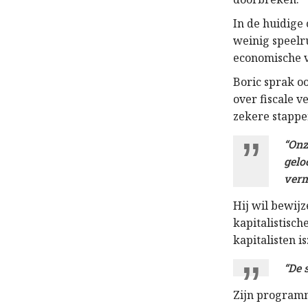
In de huidige 
weinig speelr
economische v
Boric sprak o
over fiscale 
zekere stappe
“Onz
gelo
verm
Hij wil bewij
kapitalistisch
kapitalisten is
“De 
Zijn program