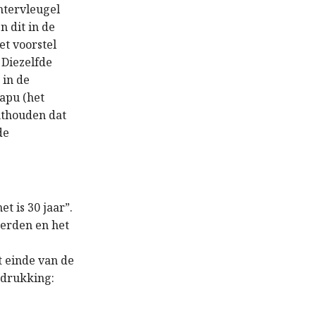
htervleugel
 dit in de
t voorstel
 Diezelfde
 in de
apu (het
onthouden dat
de
t is 30 jaar”.
eerden en het
t einde van de
tdrukking: