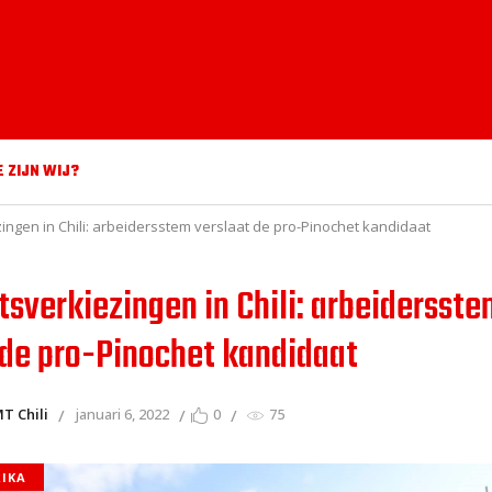
E ZIJN WIJ?
ingen in Chili: arbeidersstem verslaat de pro-Pinochet kandidaat
tsverkiezingen in Chili: arbeidersste
 de pro-Pinochet kandidaat
T Chili
januari 6, 2022
0
75
RIKA