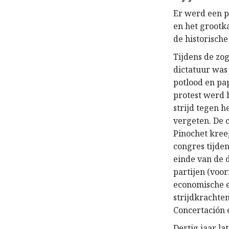
Er werd een p
en het grootk
de historische
Tijdens de zo
dictatuur was
potlood en pa
protest werd
strijd tegen h
vergeten. De 
Pinochet kreeg
congres tijden
einde van de 
partijen (voo
economische e
strijdkrachte
Concertación 
Dertig jaar l