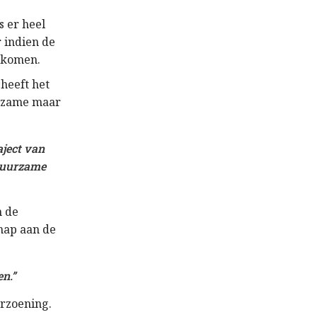
s er heel
 indien de
itkomen.
heeft het
ngzame maar
aject van
 duurzame
n de
chap aan de
n.”
rzoening.