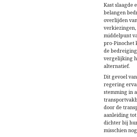
Kast slaagde e
belangen bedr
overlijden va
verkiezingen, 
middelpunt va
pro-Pinochet 
de bedreiging
vergelijking 
alternatief.
Dit gevoel va
regering erva
stemming in 
transportvakb
door de transp
aanleiding to
dichter bij h
misschien nog