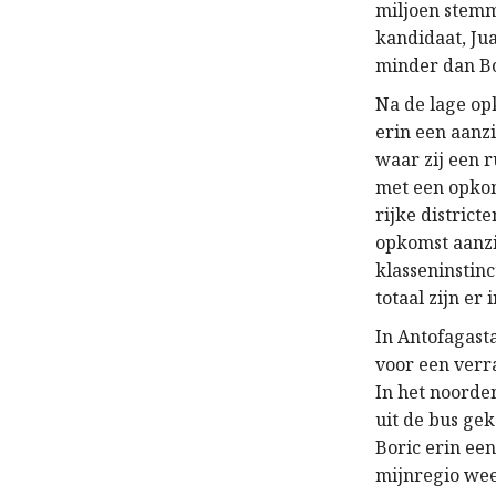
miljoen stemm
kandidaat, Ju
minder dan Bo
Na de lage op
erin een aanzi
waar zij een 
met een opkom
rijke distric
opkomst aanzi
klasseninstin
totaal zijn er
In Antofagast
voor een verr
In het noorden
uit de bus ge
Boric erin ee
mijnregio wee