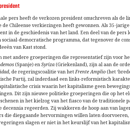
 president
nale pers heeft de verkozen president omschreven als de l
ie de Chileense verkiezingen heeft gewonnen. Als 35-jarige 
ent in de geschiedenis van het land. Een deel van de pers 
n sociaal-democratische programma, dat tegenover de con
deeën van Kast stond.
n met andere groeperingen die representatief zijn voor he
odemos
(Spanje) en
Syriza
(Griekenland), zijn al aan de ord
idad
, de regeringscoalitie van het
Frente Amplio
(het ‘bred
sche Partij, zal inderdaad een links-reformistisch karakte
apitalistische crisis waarin het kapitalisme geen bewegin
ngen. Dit zijn nieuwe politieke groeperingen die op het el
rschenen in het kielzog van het fiasco van de traditionele pa
 decennia regeerden. Zij wakkeren de hoop aan van lage
rs die diepgaande hervormingen willen laten doorvoeren,
egeringen slagen er niet in het keurslijf van het kapitalism