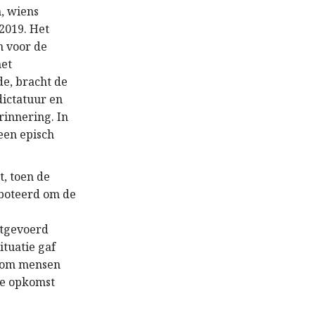
n, wiens
2019. Het
n voor de
het
de, bracht de
dictatuur en
rinnering. In
een episch
, toen de
aboteerd om de
itgevoerd
ituatie gaf
ze om mensen
de opkomst