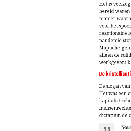
Het is veelze
bereid waren 
manier waarop
voor het spoo
reactionaire 
pandemie stop
Mapuche-gebie
alleen de soli
werkgevers ka
De kristallisa
De slogan van 
Het was een o
kapitalistisc
mensenrechten
dictatuur, de
“Rec