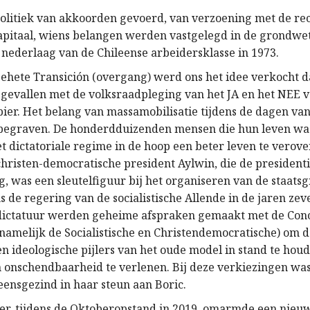
olitiek van akkoorden gevoerd, van verzoening met de re
apitaal, wiens belangen werden vastgelegd in de grondwet
 nederlaag van de Chileense arbeidersklasse in 1973.
gehete Transición (overgang) werd ons het idee verkocht d
 gevallen met de volksraadpleging van het JA en het NEE 
pier. Het belang van massamobilisatie tijdens de dagen van
 begraven. De honderdduizenden mensen die hun leven wa
et dictatoriale regime in de hoop een beter leven te vero
christen-democratische president Aylwin, die de presidenti
, was een sleutelfiguur bij het organiseren van de staatsg
s de regering van de socialistische Allende in de jaren zev
dictatuur werden geheime afspraken gemaakt met de Conc
rnamelijk de Socialistische en Christendemocratische) om 
n ideologische pijlers van het oude model in stand te hou
n onschendbaarheid te verlenen. Bij deze verkiezingen wa
eensgezind in haar steun aan Boric.
ater, tijdens de Oktoberopstand in 2019, omarmde een nieu