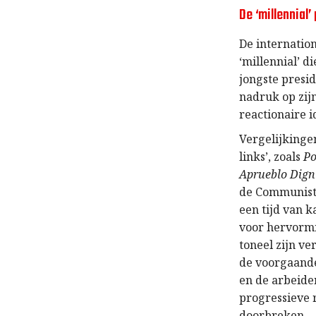
De ‘millennial’
De internatio
‘millennial’ d
jongste presid
nadruk op zij
reactionaire i
Vergelijkinge
links’, zoals
P
Aprueblo Dign
de Communisti
een tijd van k
voor hervormi
toneel zijn ve
de voorgaande
en de arbeide
progressieve r
doorbreken.