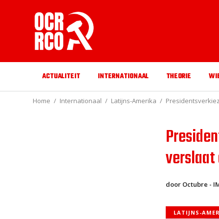
ACTUALITEIT
INTERNATIONAAL
THEORIE
WI
Home
Internationaal
Latijns-Amerika
Presidentsverkiez
Presiden
verslaat
door Octubre - IM
LATIJNS-AME