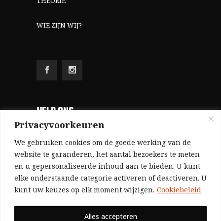
THEORIE
WIE ZIJN WIJ?
HELP ONS
Privacyvoorkeuren
Aangezien we volledig zelf gefinancierd zijn
We gebruiken cookies om de goede werking van de
(zonder subsidies, zonder commerciële
website te garanderen, het aantal bezoekers te meten
en u gepersonaliseerde inhoud aan te bieden. U kunt
advertenties en zonder rijke sponsors), zijn we
elke onderstaande categorie activeren of deactiveren. U
voor de publicatie van ons tijdschrift uitsluitend
kunt uw keuzes op elk moment wijzigen.
Cookiebeleid
afhankelijk van de financiële steun van onze
sympathisanten.
Alles accepteren