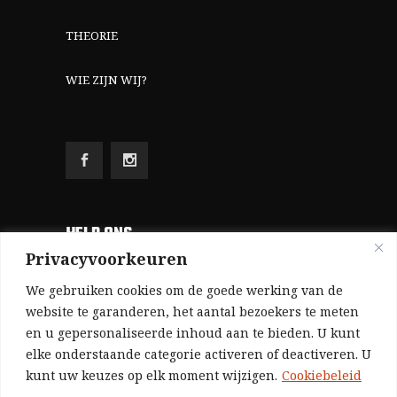
THEORIE
WIE ZIJN WIJ?
HELP ONS
Privacyvoorkeuren
Aangezien we volledig zelf gefinancierd zijn
We gebruiken cookies om de goede werking van de
(zonder subsidies, zonder commerciële
website te garanderen, het aantal bezoekers te meten
en u gepersonaliseerde inhoud aan te bieden. U kunt
advertenties en zonder rijke sponsors), zijn we
elke onderstaande categorie activeren of deactiveren. U
voor de publicatie van ons tijdschrift uitsluitend
kunt uw keuzes op elk moment wijzigen.
Cookiebeleid
afhankelijk van de financiële steun van onze