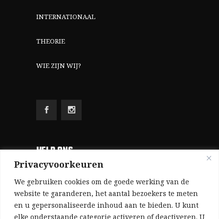
INTERNATIONAAL
THEORIE
WIE ZIJN WIJ?
HELP ONS
Privacyvoorkeuren
Aangezien we volledig zelf gefinancierd zijn
We gebruiken cookies om de goede werking van de
(zonder subsidies, zonder commerciële
website te garanderen, het aantal bezoekers te meten
en u gepersonaliseerde inhoud aan te bieden. U kunt
advertenties en zonder rijke sponsors), zijn we
elke onderstaande categorie activeren of deactiveren. U
voor de publicatie van ons tijdschrift uitsluitend