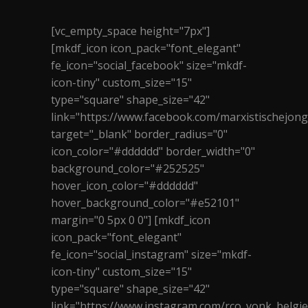
[vc_empty_space height="7px"]
[mkdf_icon icon_pack="font_elegant"
fe_icon="social_facebook" size="mkdf-
icon-tiny" custom_size="15"
type="square" shape_size="42"
link="https://www.facebook.com/marxistischejon
target="_blank" border_radius="0"
icon_color="#dddddd" border_width="0"
background_color="#252525"
hover_icon_color="#dddddd"
hover_background_color="#e52101"
margin="0 5px 0 0"] [mkdf_icon
icon_pack="font_elegant"
fe_icon="social_instagram" size="mkdf-
icon-tiny" custom_size="15"
type="square" shape_size="42"
link="https://www.instagram.com/rco_vonk_belgie