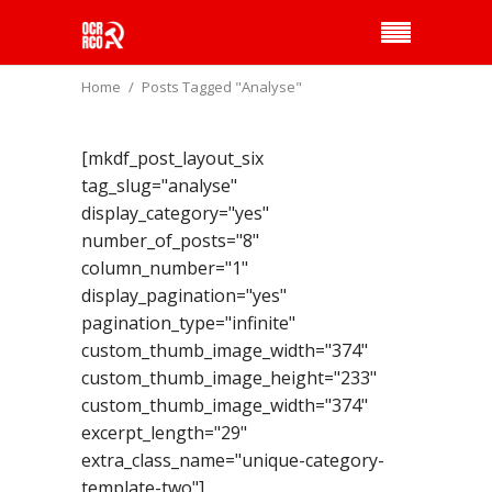
Home
Posts Tagged "Analyse"
[mkdf_post_layout_six
tag_slug="analyse"
display_category="yes"
number_of_posts="8"
column_number="1"
display_pagination="yes"
pagination_type="infinite"
custom_thumb_image_width="374"
custom_thumb_image_height="233"
custom_thumb_image_width="374"
excerpt_length="29"
extra_class_name="unique-category-
template-two"]