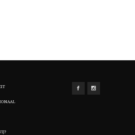
EIT
IONAAL
IJ?