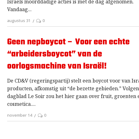
Israëls moorddadige acties is met de dag afgenomen.
Vandaag
augustus 31
0
Geen nepboycot – Voor een echte
“arbeidersboycot” van de
oorlogsmachine van Israël!
De CD&V (regeringspartij) stelt een boycot voor van Isr
producten, afkomstig uit “de bezette gebieden.” Volgen
dagblad Le Soir zou het hier gaan over fruit, groenten 
cosmetica.
november 14
0