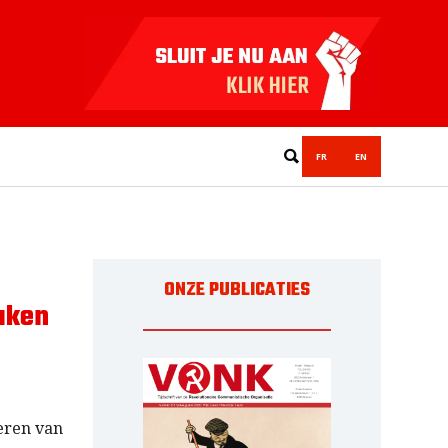
FR
EN
ONZE PUBLICATIES
aken
eren van