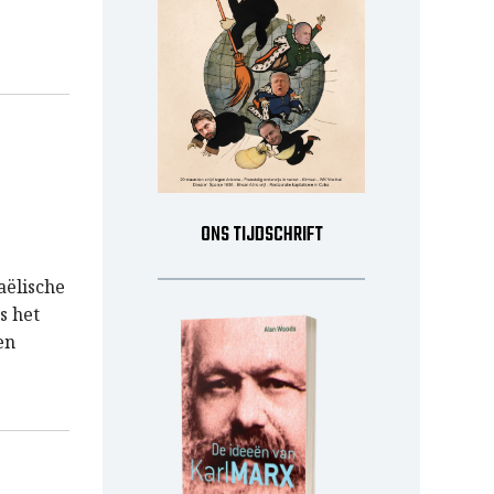
ONS TIJDSCHRIFT
aëlische
s het
en