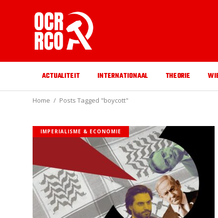
ACTUALITEIT
INTERNATIONAAL
THEORIE
WI
Home
Posts Tagged "boycott"
IMPERIALISME & ECONOMIE