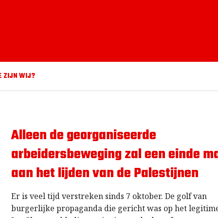
E ZIJN WIJ?
Alleen de georganiseerde
arbeidersbeweging zal een einde m
aan het lijden van de Palestijnen
Er is veel tijd verstreken sinds 7 oktober. De golf van
burgerlijke propaganda die gericht was op het legitim