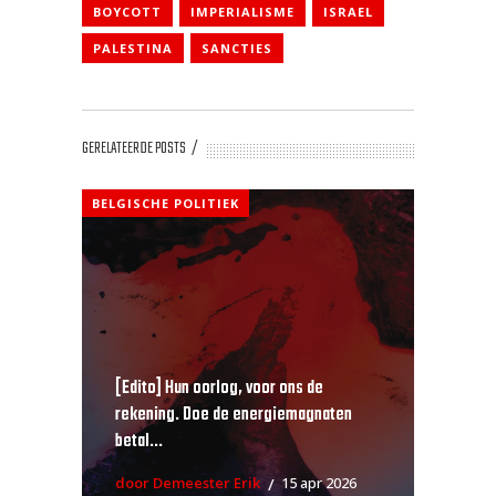
BOYCOTT
IMPERIALISME
ISRAEL
PALESTINA
SANCTIES
GERELATEERDE POSTS
BELGISCHE POLITIEK
[Edito] Hun oorlog, voor ons de
rekening. Doe de energiemagnaten
betal...
door Demeester Erik
15 apr 2026