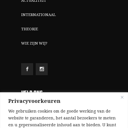
ACTUALITEIT
INTERNATIONAAL
THEORIE
WIE ZIJN WIJ?
HELP ONS
Privacyvoorkeuren
Aangezien we volledig zelf gefinancierd zijn
We gebruiken cookies om de goede werking van de
(zonder subsidies, zonder commerciële
website te garanderen, het aantal bezoekers te meten
en u gepersonaliseerde inhoud aan te bieden. U kunt
advertenties en zonder rijke sponsors), zijn we