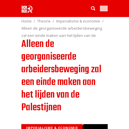
Home
Theorie
Imperialisme & economie
Alleen de georganiseerde arbeidersbeweging
zal een einde maken aan het lijden van de
Alleen de
Palestijnen
georganiseerde
arbeidersbeweging zal
een einde maken aan
het lijden van de
Palestijnen
IMPERIALISME & ECONOMIE