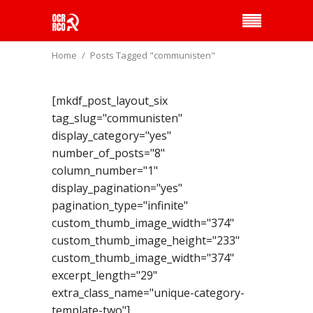
Home
Posts Tagged "communisten"
[mkdf_post_layout_six
tag_slug="communisten"
display_category="yes"
number_of_posts="8"
column_number="1"
display_pagination="yes"
pagination_type="infinite"
custom_thumb_image_width="374"
custom_thumb_image_height="233"
custom_thumb_image_width="374"
excerpt_length="29"
extra_class_name="unique-category-
template-two"]