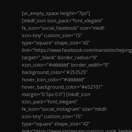
[vc_empty_space height="7px"]
[mkdf_icon icon_pack="font_elegant"
fe_icon="social_facebook" size="mkdf-
icon-tiny" custom_size="15"
type="square" shape_size="42"
link="https://www.facebook.com/marxistischejon
target="_blank" border_radius="0"
icon_color="#dddddd" border_width="0"
background_color="#252525"
hover_icon_color="#dddddd"
hover_background_color="#e52101"
margin="0 5px 0 0"] [mkdf_icon
icon_pack="font_elegant"
fe_icon="social_instagram" size="mkdf-
icon-tiny" custom_size="15"
type="square" shape_size="42"
link="https://www.instagram.com/rco_vonk_belgie