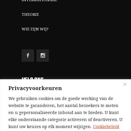
THEORIE
WIE ZIJN WIJ?
HELP ONS
Privacyvoorkeuren
Aangezien we volledig zelf gefinancierd zijn
We gebruiken cookies om de goede werking van de
(zonder subsidies, zonder commerciële
website te garanderen, het aantal bezoekers te meten
en u gepersonaliseerde inhoud aan te bieden. U kunt
advertenties en zonder rijke sponsors), zijn we
elke onderstaande categorie activeren of deactiveren. U
voor de publicatie van ons tijdschrift uitsluitend
kunt uw keuzes op elk moment wijzigen.
Cookiebeleid
afhankelijk van de financiële steun van onze