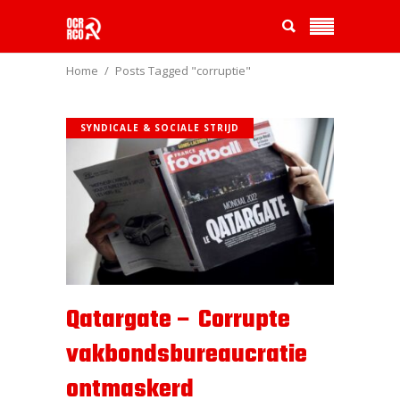
Home
Posts Tagged "corruptie"
SYNDICALE & SOCIALE STRIJD
Qatargate – Corrupte
vakbondsbureaucratie
ontmaskerd