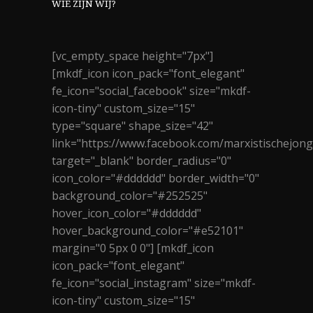
WIE ZIJN WIJ?
[vc_empty_space height="7px"]
[mkdf_icon icon_pack="font_elegant"
fe_icon="social_facebook" size="mkdf-
icon-tiny" custom_size="15"
type="square" shape_size="42"
link="https://www.facebook.com/marxistischejon
target="_blank" border_radius="0"
icon_color="#dddddd" border_width="0"
background_color="#252525"
hover_icon_color="#dddddd"
hover_background_color="#e52101"
margin="0 5px 0 0"] [mkdf_icon
icon_pack="font_elegant"
fe_icon="social_instagram" size="mkdf-
icon-tiny" custom_size="15"