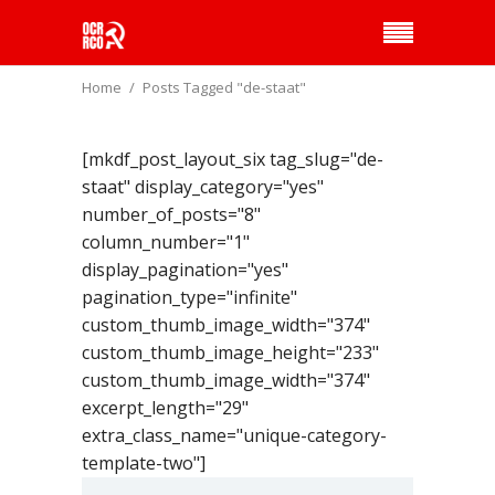
Home
Posts Tagged "de-staat"
[mkdf_post_layout_six tag_slug="de-
staat" display_category="yes"
number_of_posts="8"
column_number="1"
display_pagination="yes"
pagination_type="infinite"
custom_thumb_image_width="374"
custom_thumb_image_height="233"
custom_thumb_image_width="374"
excerpt_length="29"
extra_class_name="unique-category-
template-two"]