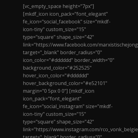
[vc_empty_space height="7px"]
[mkdf_icon icon_pack="font_elegant"
fe_icon="social_facebook" size="mkdf-
icon-tiny" custom_size="15"
type="square" shape_size="42"
link="https://www.facebook.com/marxistischejon
target="_blank" border_radius="0"
icon_color="#dddddd" border_width="0"
background_color="#252525"
hover_icon_color="#dddddd"
hover_background_color="#e52101"
margin="0 5px 0 0"] [mkdf_icon
icon_pack="font_elegant"
fe_icon="social_instagram" size="mkdf-
icon-tiny" custom_size="15"
type="square" shape_size="42"
link="https://www.instagram.com/rco_vonk_belgie
target="_blank" border_radius="0"