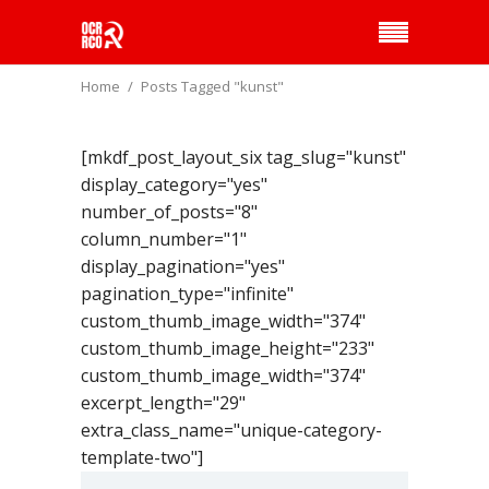
Home
Posts Tagged "kunst"
[mkdf_post_layout_six tag_slug="kunst"
display_category="yes"
number_of_posts="8"
column_number="1"
display_pagination="yes"
pagination_type="infinite"
custom_thumb_image_width="374"
custom_thumb_image_height="233"
custom_thumb_image_width="374"
excerpt_length="29"
extra_class_name="unique-category-
template-two"]