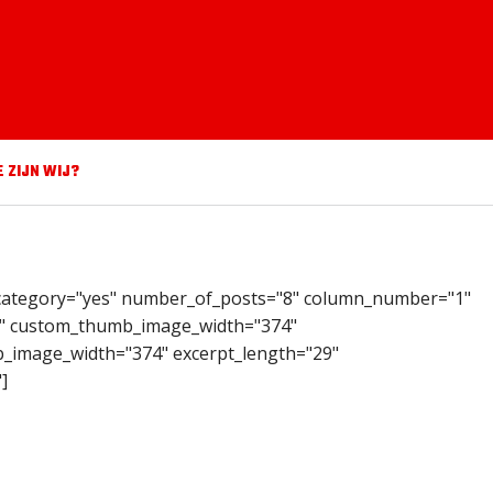
E ZIJN WIJ?
_category="yes" number_of_posts="8" column_number="1"
ite" custom_thumb_image_width="374"
image_width="374" excerpt_length="29"
]