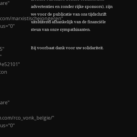
are"
advertenties en zonder rijke sponsors), zijn
we voor de publicatie van ons tijdschrift
.com/marxistischejongeren"
uitsluitend afhankelijk van de financiële
ius="0"
steun van onze sympathisanten.
Bij voorbaat dank voor uw solidariteit.
5"
"
#e52101"
con
are"
m.com/rco_vonk_belgie/"
ius="0"