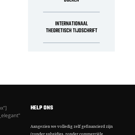
BOEKEN
INTERNATIONAAL
THEORETISCH TIJDSCHRIFT
HELP ONS
x"]
_elegant"
Aangezien we volledig zelf gefinancierd zijn
(zonder subsidies, zonder commerciële