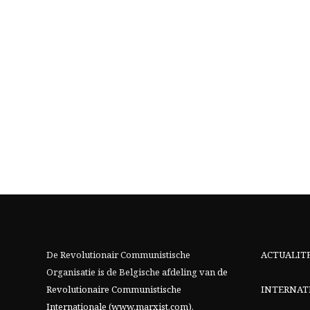
De Revolutionair Communistische
ACTUALIT
Organisatie is de Belgische afdeling van
de
Revolutionaire Communistische
INTERNAT
Internationale (www.marxist.com)
.