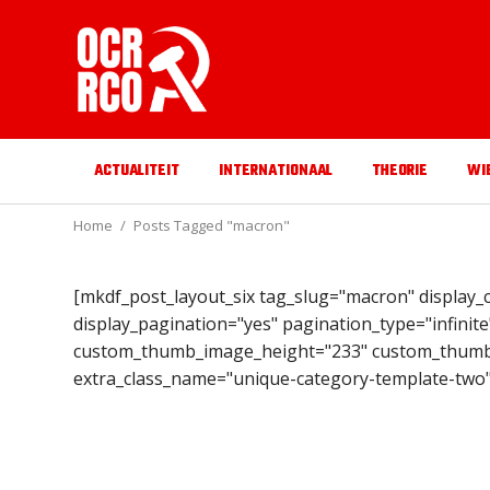
ACTUALITEIT
INTERNATIONAAL
THEORIE
WI
Home
Posts Tagged "macron"
[mkdf_post_layout_six tag_slug="macron" display
display_pagination="yes" pagination_type="infin
custom_thumb_image_height="233" custom_thumb_
extra_class_name="unique-category-template-two"