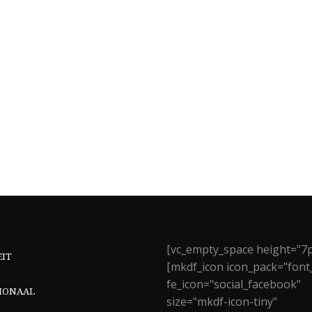
[vc_empty_space height="7p
EIT
[mkdf_icon icon_pack="font
fe_icon="social_facebook"
IONAAL
size="mkdf-icon-tiny"