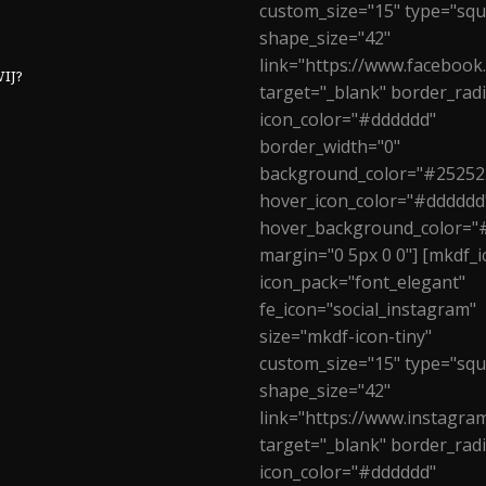
custom_size="15" type="squ
shape_size="42"
link="https://www.facebook
IJ?
target="_blank" border_rad
icon_color="#dddddd"
border_width="0"
background_color="#25252
hover_icon_color="#dddddd
hover_background_color="
margin="0 5px 0 0"] [mkdf_i
icon_pack="font_elegant"
fe_icon="social_instagram"
size="mkdf-icon-tiny"
custom_size="15" type="squ
shape_size="42"
link="https://www.instagra
target="_blank" border_rad
icon_color="#dddddd"