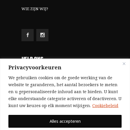
WIE ZIJN WIJ?
HELP ONS
Privacyvoorkeuren
Aangezien we volledig zelf gefinancierd zijn
We gebruiken cookies om de goede werking van de
(zonder subsidies, zonder commerciële
website te garanderen, het aantal bezoekers te meten
en u gepersonaliseerde inhoud aan te bieden. U kunt
advertenties en zonder rijke sponsors), zijn we
elke onderstaande categorie activeren of deactiveren. U
voor de publicatie van ons tijdschrift uitsluitend
kunt uw keuzes op elk moment wijzigen.
Cookiebeleid
afhankelijk van de financiële steun van onze
sympathisanten.
Alles accepteren