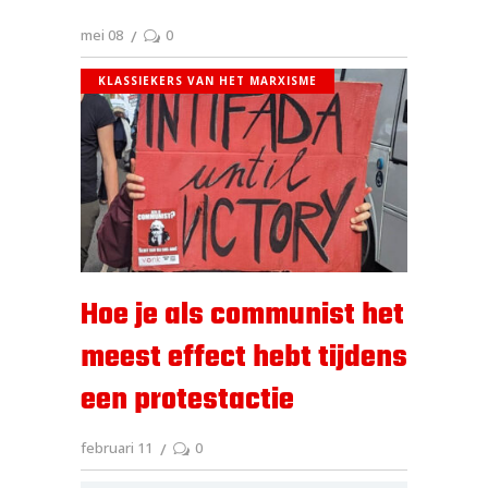
mei 08
0
KLASSIEKERS VAN HET MARXISME
Hoe je als communist het
meest effect hebt tijdens
een protestactie
februari 11
0