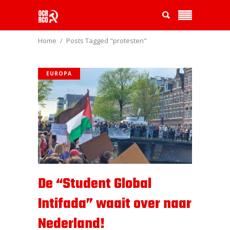
Home
Posts Tagged "protesten"
EUROPA
De “Student Global
Intifada” waait over naar
Nederland!