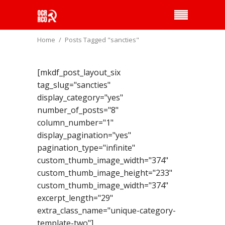
Home
Posts Tagged "sancties"
[mkdf_post_layout_six
tag_slug="sancties"
display_category="yes"
number_of_posts="8"
column_number="1"
display_pagination="yes"
pagination_type="infinite"
custom_thumb_image_width="374"
custom_thumb_image_height="233"
custom_thumb_image_width="374"
excerpt_length="29"
extra_class_name="unique-category-
template-two"]