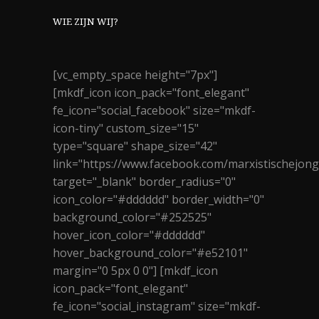
WIE ZIJN WIJ?
[vc_empty_space height="7px"]
[mkdf_icon icon_pack="font_elegant"
fe_icon="social_facebook" size="mkdf-
icon-tiny" custom_size="15"
type="square" shape_size="42"
link="https://www.facebook.com/marxistischejon
target="_blank" border_radius="0"
icon_color="#dddddd" border_width="0"
background_color="#252525"
hover_icon_color="#dddddd"
hover_background_color="#e52101"
margin="0 5px 0 0"] [mkdf_icon
icon_pack="font_elegant"
fe_icon="social_instagram" size="mkdf-