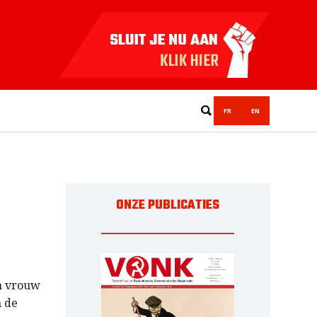
FR
EN
ONZE PUBLICATIES
jn vrouw
n de