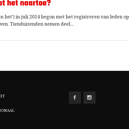
at het naartoe?
n het’) in juli 2014 begon met het registreren van leden o
even. Tienduizenden nemen deel
EIT
IONAAL