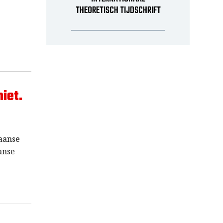
THEORETISCH TIJDSCHRIFT
iet.
paanse
anse