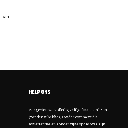
p haar
HELP ONS
Aangezien we volledig zelf gefinancierd zijn
(zonder subsidies, zonder commerciële
advertenties en zonder rijke sponsors), zijn