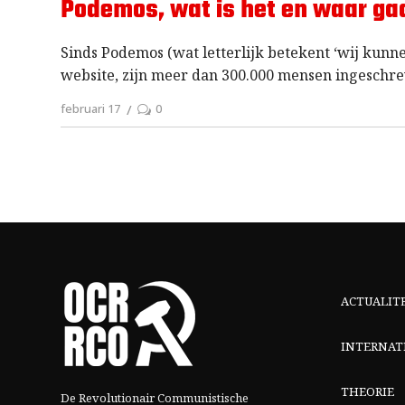
Podemos, wat is het en waar ga
Sinds Podemos (wat letterlijk betekent ‘wij kunne
website, zijn meer dan 300.000 mensen ingeschr
februari 17
0
ACTUALIT
INTERNAT
THEORIE
De Revolutionair Communistische