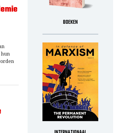
demie
BOEKEN
an
 hun
worden
e
INTERNATIONAAL