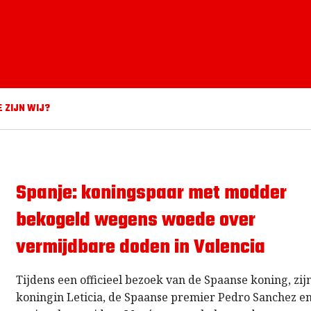
E ZIJN WIJ?
Spanje: koningspaar met modder
bekogeld wegens woede over
vermijdbare doden in Valencia
Tijdens een officieel bezoek van de Spaanse koning, zi
koningin Leticia, de Spaanse premier Pedro Sanchez e