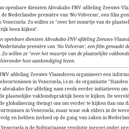
an openbare diensten Abvakabo-FNV-afdeling Zeeuws-Vla
i de Nederlandse première van ‘No Volveran’, een film ge
 Venezuela. Zo willen ze "over het muurtje van de plaatsel
ijk heen kijken".
n openbare diensten Abvakabo-FNV-afdeling Zeeuws-Vlaande
 Nederlandse première van ‘No Volveran’, een film gemaakt 
 Zo willen ze "over het muurtje van de plaatselijke vakbond
n hieronder hun aankondiging lezen.
FNV-afdeling Zeeuws-Vlaanderen organiseert een inform
ebeurtenissen in Venezuela, i.s.m. de organisatie "Handen
e abvakabo-fnv afdeling nam reeds eerder initiatieven om 
de plaatselijke vakbondspraktijk heen te kijken. De wereld
e globalisering dwingt ons om verder te kijken dan ons d
eurtenissen in Venezuela, maar waar ook elders in de werel
evolg en hebben invloed op de gang van zaken in Nederlan
e Venezuela is de Bolivariaanse revolutie ingezet onder pr