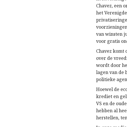
Chavez, een o
het Verenigde
privatisering
voorzieningen 
van winsten j
voor gratis o
Chavez komt o
over de vreed
wordt door he
lagen van de 
politieke age
Hoewel de eco
krediet en gel
VS en de oude
hebben al he
herstellen, te