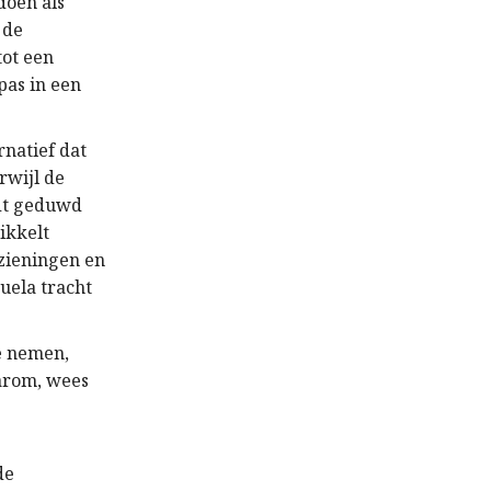
doen als
 de
tot een
pas in een
rnatief dat
rwijl de
rdt geduwd
ikkelt
rzieningen en
uela tracht
e nemen,
aarom, wees
de