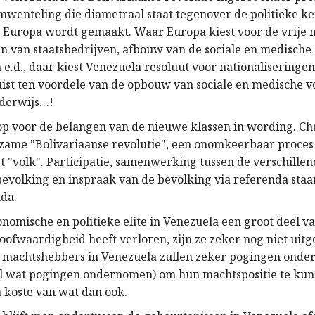
mwenteling die diametraal staat tegenover de politieke ke
 Europa wordt gemaakt. Waar Europa kiest voor de vrije 
en van staatsbedrijven, afbouw van de sociale en medische
e.d., daar kiest Venezuela resoluut voor nationaliseringen
uist ten voordele van de opbouw van sociale en medische v
nderwijs…!
p voor de belangen van de nieuwe klassen in wording. Ch
zame "Bolivariaanse revolutie", een onomkeerbaar proces
t "volk". Participatie, samenwerking tussen de verschillen
bevolking en inspraak van de bevolking via referenda staa
nda.
nomische en politieke elite in Venezuela een groot deel v
oofwaardigheid heeft verloren, zijn ze zeker nog niet uit
 machtshebbers in Venezuela zullen zeker pogingen onde
el wat pogingen ondernomen) om hun machtspositie te ku
n koste van wat dan ook.