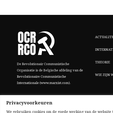
ACTUALIT
INTERNAT
THEORIE
De Revolutionair Communistische
Organisatie is de Belgische afdeling van
de
WIE ZIJN W
Revolutionaire Communistische
Internationale (www.marxist.com)
.
Privacyvoorkeuren
We gebruiken cookies om de goede werking van de website t