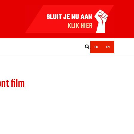
FR
EN
nt film