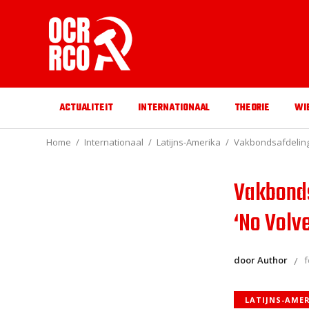
ACTUALITEIT
INTERNATIONAAL
THEORIE
WI
Home
Internationaal
Latijns-Amerika
Vakbondsafdeling
Vakbonds
‘No Volv
door Author
f
LATIJNS-AME