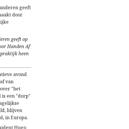
anderen geeft
maakt door
ijke
ren geeft op
door Handen Af
spraktijk heen
atieve avond
 af van
over "het
 is een "dorp"
agelijkse
d, blijven
d, in Europa.
esident Hugo