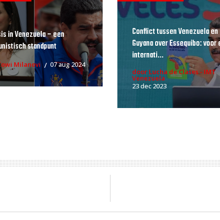
Conflict tussen Venezuela en
sis in Venezuela – een
Guyana over Essequibo: voor 
istisch standpunt
internati...
Zowi Milanovi
07 aug 2024
door Lucha de Clases - IMT
Venezuela
23 dec 2023