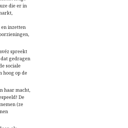
uze die er in
markt,
 en inzetten
oorzieningen,
avéz spreekt
 dat gedragen
de sociale
n hoog op de
an haar macht,
gespeeld! De
rnemen (ze
nnen