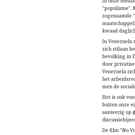
In onze media
"populisme". 
zogenaamde "l
maatschappeli
kwaad daglich
In Venezuela 
zich stilaan b
bevolking in 
door privatis
Venezuela zic
het arbeidsre
men de social
Het is ook vo
buiten onze e
aanwezig op
discussiebije
De film "No V