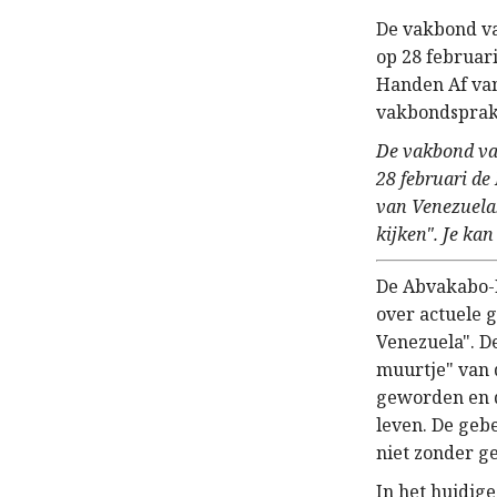
De vakbond v
op 28 februar
Handen Af van
vakbondsprakt
De vakbond va
28 februari de
van Venezuela.
kijken". Je ka
De Abvakabo-
over actuele g
Venezuela". D
muurtje" van 
geworden en d
leven. De geb
niet zonder g
In het huidig