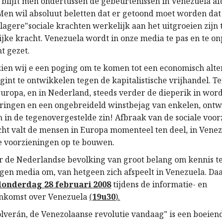
 blijft men ondertussen de gebeurtenissen in Venezuela af
Men wil absoluut beletten dat er getoond moet worden dat
agere"sociale krachten werkelijk aan het uitgroeien zijn 
jke kracht. Venezuela wordt in onze media te pas en te on
t gezet.
zien wij e een poging om te komen tot een economisch alte
egint te ontwikkelen tegen de kapitalistische vrijhandel. Te
Europa, en in Nederland, steeds verder de dieperik in wo
eringen en een ongebreideld winstbejag van enkelen, ontw
h in de tegenovergestelde zin! Afbraak van de sociale voo
cht valt de mensen in Europa momenteel ten deel, in Venez
e voorzieningen op te bouwen.
or de Nederlandse bevolking van groot belang om kennis t
igen media om, van hetgeen zich afspeelt in Venezuela. D
donderdag
28 februari 2008
tijdens de informatie- en
enkomst over Venezuela
(
19u30
).
olverán, de Venezolaanse revolutie vandaag" is een boeien