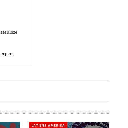
assenloze
erpen:
LATIJNS-AMERIKA