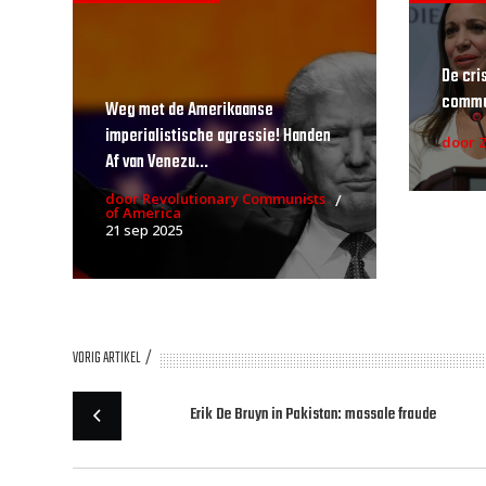
De cri
commun
Weg met de Amerikaanse
imperialistische agressie! Handen
door 
Af van Venezu...
door Revolutionary Communists
of America
21 sep 2025
VORIG ARTIKEL
Erik De Bruyn in Pakistan: massale fraude