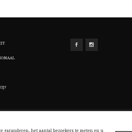
EIT
IONAAL
IJ?
e garanderen, het aantal bezoekers te meten en u