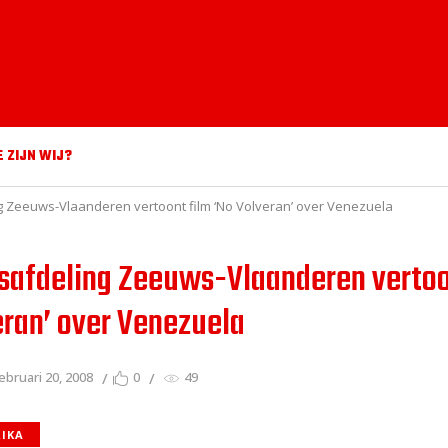
E ZIJN WIJ?
 Zeeuws-Vlaanderen vertoont film ‘No Volveran’ over Venezuela
afdeling Zeeuws-Vlaanderen vertoo
eran’ over Venezuela
ebruari 20, 2008
0
49
RIKA