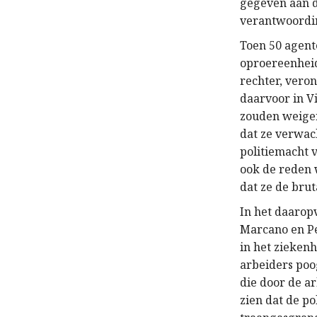
gegeven aan d
verantwoordin
Toen 50 agente
oproereenheid
rechter, vero
daarvoor in V
zouden weiger
dat ze verwac
politiemacht 
ook de reden
dat ze de bru
In het daarop
Marcano en Pe
in het ziekenh
arbeiders poo
die door de a
zien dat de p