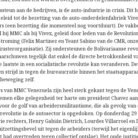
steun aan de bedrijven, is de auto-industrie in crisis. Dit h
eleid tot de bezetting van de auto-onderdelenfabriek Viv
rs (een bezetting die momenteel nog voortduurt). De vak
 bij MMC als bij Vivex, geleid door leden van de Revolutio
Stroming (Felix Martinez en Yeant Sabino van de CMR, onz
zusterorganisatie). Zij ondersteunen de Bolivariaanse revo
aarschuwen tegelijk dat enkel de directe betrokkenheid v
 laatste in een socialistische revolutie kan veranderen. De
n strijd in tegen de bureaucratie binnen het staatsappara
 beweging zelf.
s van MMC Venezuela zijn heel sterk gekant tegen de Ven
nemen elke gelegenheid ter harte om president Chavez aan 
voor de golf van arbeidersmilitantisme, die als gevolg van
 revolutie in de autosector is opgedoken. Op donderdag 29
ie rechters, Henry Gabián Dietrich, Lourdes Villarroel en 
itzettingsbevel uit tegen de arbeiders (terwijl het eigenlij
 had overtreden tegen collectief ontslag). Het oude justit