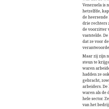
Venezuela is n
hetzelfde, ka
de heersende 
drie rechters 
de voorzitter
vaststelde. D
dat ze voor d
verantwoordel
Maar zij zijn
steun te krijg
waren arbeide
hadden ze ook
gebracht, zowe
arbeiders. De 
waren als de 
hele sector. 
van het bedri