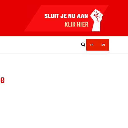
FR
EN
de