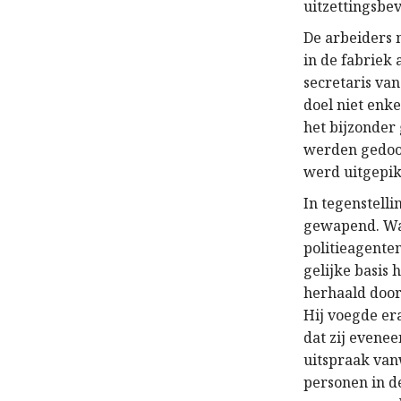
uitzettingsbev
De arbeiders 
in de fabriek
secretaris van
doel niet enke
het bijzonder 
werden gedood,
werd uitgepikt
In tegenstell
gewapend. Wa
politieagente
gelijke basis
herhaald door
Hij voegde er
dat zij evenee
uitspraak van
personen in d