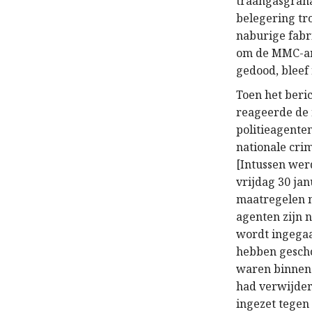
traangasgran
belegering tro
naburige fab
om de MMC-arb
gedood, bleef
Toen het beri
reageerde de 
politieagenten
nationale crim
[Intussen werd
vrijdag 30 ja
maatregelen n
agenten zijn 
wordt ingegaa
hebben gescho
waren binnen 
had verwijderd
ingezet tegen 