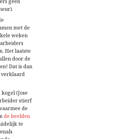
mers geen
neur).
de
samen met de
enkele weken
 arbeiders
. Het laatste
allen door de
en! Dat is dan
 verklaard
kogel (Jose
beider stierf
n waarmee de
In
de beelden
idelijk te
venals