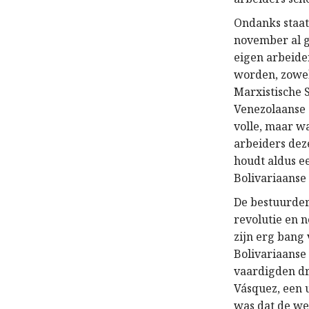
Ondanks staats
november al g
eigen arbeide
worden, zowel
Marxistische 
Venezolaanse 
volle, maar w
arbeiders deze
houdt aldus ee
Bolivariaanse
De bestuurder
revolutie en 
zijn erg bang 
Bolivariaanse
vaardigden dr
Vásquez, een u
was dat de wet