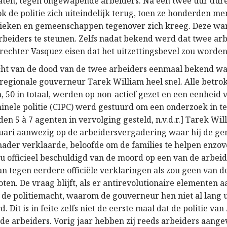
aten, tegen ongewapende arbeiders. Na een twee uur dur
k de politie zich uiteindelijk terug, toen ze honderden me
rieken en gemeenschappen tegenover zich kreeg. Deze w
eiders te steunen. Zelfs nadat bekend werd dat twee ar
 rechter Vasquez eisen dat het uitzettingsbevel zou worde
cht van de dood van de twee arbeiders eenmaal bekend wa
regionale gouverneur Tarek William heel snel. Alle betro
, 50 in totaal, werden op non-actief gezet en een eenheid 
inele politie (CIPC) werd gestuurd om een onderzoek in te 
en 5 à 7 agenten in vervolging gesteld, n.v.d.r.] Tarek Wi
nuari aanwezig op de arbeidersvergadering waar hij de g
ader verklaarde, beloofde om de families te helpen enzov
nu officieel beschuldigd van de moord op een van de arbei
n tegen eerdere officiële verklaringen als zou geen van d
ten. De vraag blijft, als er antirevolutionaire elementen 
de politiemacht, waarom de gouverneur hen niet al lang u
. Dit is in feite zelfs niet de eerste maal dat de politie van
de arbeiders. Vorig jaar hebben zij reeds arbeiders aange