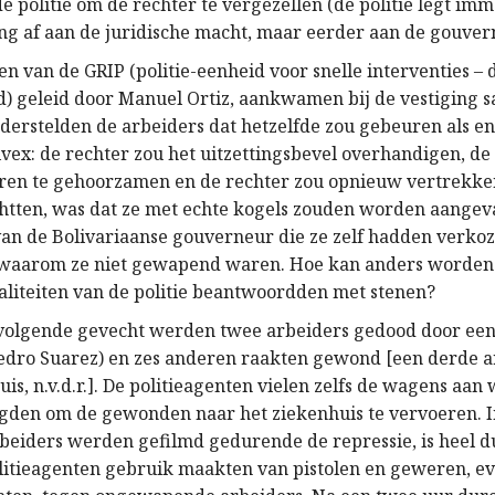
e politie om de rechter te vergezellen (de politie legt im
g af aan de juridische macht, maar eerder aan de gouver
n van de GRIP (politie-eenheid voor snelle interventies – 
) geleid door Manuel Ortiz, aankwamen bij de vestiging 
nderstelden de arbeiders dat hetzelfde zou gebeuren als 
ivex: de rechter zou het uitzettingsbevel overhandigen, de
en te gehoorzamen en de rechter zou opnieuw vertrekken
htten, was dat ze met echte kogels zouden worden aangev
van de Bolivariaanse gouverneur die ze zelf hadden verkoz
 waarom ze niet gewapend waren. Hoe kan anders worden
taliteiten van de politie beantwoordden met stenen?
volgende gevecht werden twee arbeiders gedood door een 
dro Suarez) en zes anderen raakten gewond [een derde ar
uis, n.v.d.r.]. De politieagenten vielen zelfs de wagens aa
gden om de gewonden naar het ziekenhuis te vervoeren. 
rbeiders werden gefilmd gedurende de repressie, is heel du
olitieagenten gebruik maakten van pistolen en geweren, e