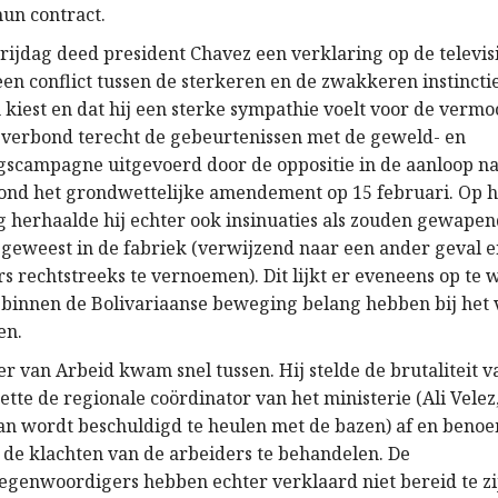
hun contract.
rijdag deed president Chavez een verklaring op de televisi
j een conflict tussen de sterkeren en de zwakkeren instincti
kiest en dat hij een sterke sympathie voelt voor de verm
j verbond terecht de gebeurtenissen met de geweld- en
ngscampagne uitgevoerd door de oppositie in de aanloop na
nd het grondwettelijke amendement op 15 februari. Op h
ng herhaalde hij echter ook insinuaties als zouden gewape
 geweest in de fabriek (verwijzend naar een ander geval 
 rechtstreeks te vernoemen). Dit lijkt er eveneens op te w
binnen de Bolivariaanse beweging belang hebben bij het
en.
r van Arbeid kwam snel tussen. Hij stelde de brutaliteit va
ette de regionale coördinator van het ministerie (Ali Velez
an wordt beschuldigd te heulen met de bazen) af en beno
de klachten van de arbeiders te behandelen. De
egenwoordigers hebben echter verklaard niet bereid te zi