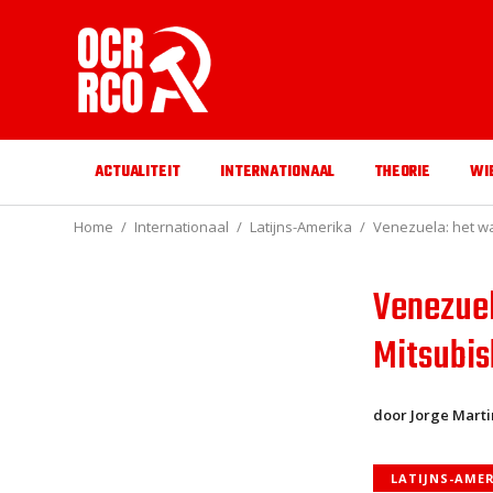
ACTUALITEIT
INTERNATIONAAL
THEORIE
WI
Home
Internationaal
Latijns-Amerika
Venezuela: het w
Venezuel
Mitsubis
door Jorge Marti
LATIJNS-AME