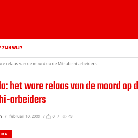
E ZIJN WIJ?
are relaas van de moord op de Mitsubishi-arbeiders
a: het ware relaas van de moord op 
hi-arbeiders
n
februari 10, 2009
0
49
RIKA