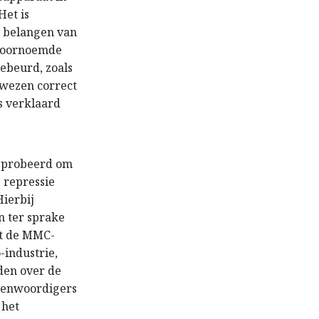
Het is
e belangen van
 Voornoemde
gebeurd, zoals
ewezen correct
s verklaard
geprobeerd om
e repressie
Hierbij
n ter sprake
met de MMC-
-industrie,
den over de
egenwoordigers
 het