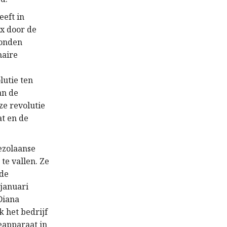
eeft in
ex door de
bonden
naire
e
lutie ten
an de
ze revolutie
at en de
ezolaanse
te vallen. Ze
 de
 januari
Diana
k het bedrijf
ieapparaat in