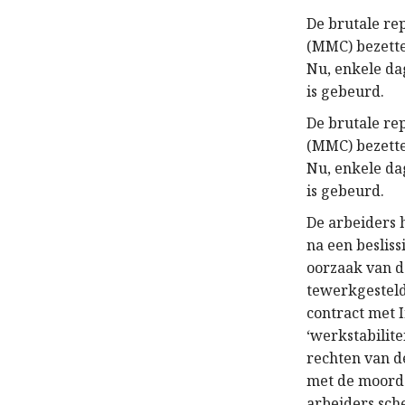
De brutale rep
(MMC) bezette
Nu, enkele da
is gebeurd.
De brutale rep
(MMC) bezette
Nu, enkele da
is gebeurd.
De arbeiders 
na een beslis
oorzaak van d
tewerkgesteld
contract met 
‘werkstabilit
rechten van d
met de moord 
arbeiders sch