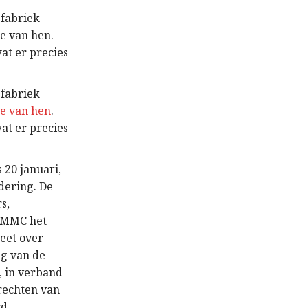
-fabriek
e van hen.
at er precies
-fabriek
e van hen
.
at er precies
 20 januari,
dering. De
s,
t MMC het
eet over
ng van de
, in verband
 rechten van
d.