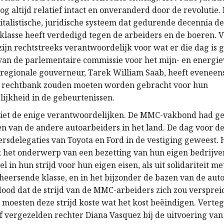
og altijd relatief intact en onveranderd door de revolutie. 
pitalistische, juridische systeem dat gedurende decennia d
klasse heeft verdedigd tegen de arbeiders en de boeren.
zijn rechtstreeks verantwoordelijk voor wat er die dag is 
 van de parlementaire commissie voor het mijn- en energi
e regionale gouverneur, Tarek William Saab, heeft eveneen
e rechtbank zouden moeten worden gebracht voor hun
ijkheid in de gebeurtenissen.
 niet de enige verantwoordelijken. De MMC-vakbond had 
en van de andere autoarbeiders in het land. De dag voor d
rsdelegaties van Toyota en Ford in de vestiging geweest. 
 het onderwerp van een bezetting van hun eigen bedrijve
l in hun strijd voor hun eigen eisen, als uit solidariteit 
heersende klasse, en in het bijzonder de bazen van de auto
dood dat de strijd van de MMC-arbeiders zich zou versprei
Ze moesten deze strijd koste wat het kost beëindigen. Vert
jf vergezelden rechter Diana Vasquez bij de uitvoering van