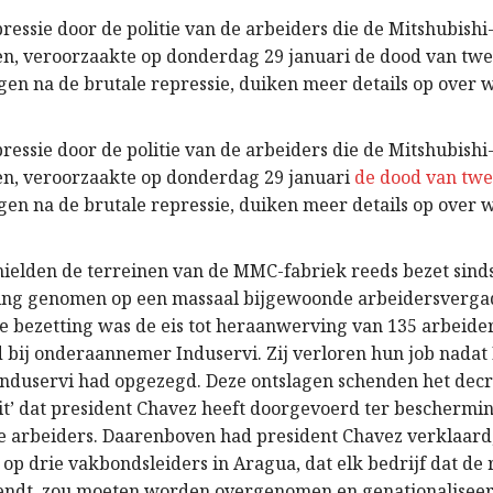
ressie door de politie van de arbeiders die de Mitshubishi
n, veroorzaakte op donderdag 29 januari de dood van twe
gen na de brutale repressie, duiken meer details op over w
ressie door de politie van de arbeiders die de Mitshubishi
n, veroorzaakte op donderdag 29 januari
de dood van twe
gen na de brutale repressie, duiken meer details op over w
hielden de terreinen van de MMC-fabriek reeds bezet sinds
sing genomen op een massaal bijgewoonde arbeidersverga
e bezetting was de eis tot heraanwerving van 135 arbeider
 bij onderaannemer Induservi. Zij verloren hun job nada
Induservi had opgezegd. Deze ontslagen schenden het decr
eit’ dat president Chavez heeft doorgevoerd ter beschermi
e arbeiders. Daarenboven had president Chavez verklaard
op drie vakbondsleiders in Aragua, dat elk bedrijf dat de
endt, zou moeten worden overgenomen en genationaliseer