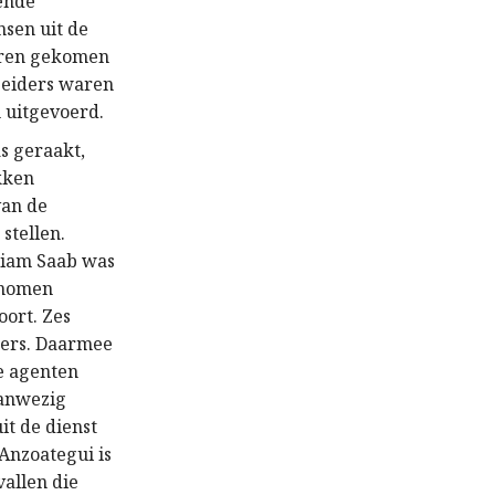
ende
nsen uit de
aren gekomen
beiders waren
n uitgevoerd.
s geraakt,
kken
van de
stellen.
lliam Saab was
enomen
oort. Zes
ders. Daarmee
e agenten
aanwezig
it de dienst
 Anzoategui is
vallen die