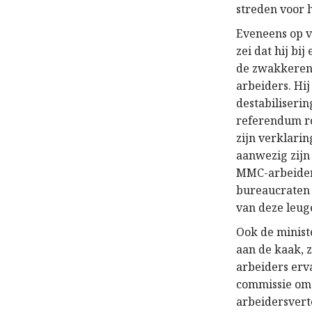
streden voor 
Eveneens op v
zei dat hij bi
de zwakkeren 
arbeiders. Hi
destabiliseri
referendum ro
zijn verklari
aanwezig zijn
MMC-arbeiders
bureaucraten 
van deze leug
Ook de ministe
aan de kaak, z
arbeiders erv
commissie om 
arbeidersvert