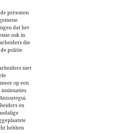
nde personen
algemene
ingen dat het
essie ook in
 arbeiders die
de politie
arbeiders niet
ele
 meer op een
 insinuaties
 Anzoategui.
beiders en
handalige
ggeplaatste
icht hebben