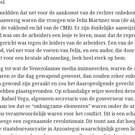
el.
meldden dat net voor de aankomst van de rechter onbeke
 aanwezig waren die vroegen wie Felix Martinez was (de 
 de vakbond en lid van de CMR). Er zijn duidelijke aanwijz
l was om de arbeiders een lesje te leren, maar dat de repr
gericht was tegen de leiders van de arbeiders. Een van de
 viel net voor de voeten van Felix, en een ander, die door 
 voor een brutale afranseling, leek heel sterk op hem.
ing tot wat de Venezolaanse media insinueerden, waren de 
ren ze die dag gewapend geweest, dan zouden zeker enk
n gewond zijn geraakt en zou het daaropvolgende gevecht
 hebben plaatsgevonden. Op schandalige wijze werden deze
 Rafael Vega, algemeen secretaris van de gouverneur van
aan toe dat er “onbuigzame elementen” waren onder de ar
ns verantwoordelijk waren voor het conflict. Dit is een sc
wege een zogenaamde revolutionair. Dit toont aan dat hoo
e staatsbureaucratie in Anzoategui waarschijnlijk groen l