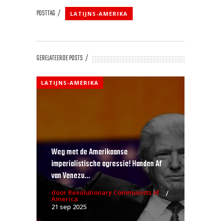
POSTTAG
LATIJNS-AMERIKA
GERELATEERDE POSTS
LATIJNS-AMERIKA
Weg met de Amerikaanse
imperialistische agressie! Handen Af
van Venezu...
door Revolutionary Communists of
America
21 sep 2025