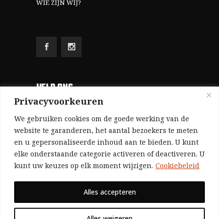
WIE ZIJN WIJ?
HELP ONS
Privacyvoorkeuren
Aangezien we volledig zelf gefinancierd zijn
We gebruiken cookies om de goede werking van de
(zonder subsidies, zonder commerciële
website te garanderen, het aantal bezoekers te meten
en u gepersonaliseerde inhoud aan te bieden. U kunt
advertenties en zonder rijke sponsors), zijn we
elke onderstaande categorie activeren of deactiveren. U
voor de publicatie van ons tijdschrift uitsluitend
kunt uw keuzes op elk moment wijzigen.
Cookiebeleid
afhankelijk van de financiële steun van onze
sympathisanten.
Alles accepteren
Bij voorbaat dank voor uw solidariteit.
Alles weigeren