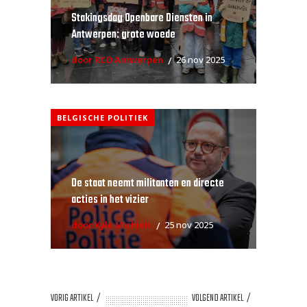
Stakingsdag Openbare Diensten in
Antwerpen: grote woede
door RCO Antwerpen
26 nov 2025
BELGISCHE POLITIEK
De staat neemt militanten en directe
acties in het vizier
door Kyle Michiels
25 nov 2025
VORIG ARTIKEL
VOLGEND ARTIKEL