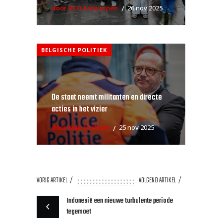
door RCO Antwerpen
26 nov 2025
BELGISCHE POLITIEK
De staat neemt militanten en directe
acties in het vizier
door Kyle Michiels
25 nov 2025
VORIG ARTIKEL
VOLGEND ARTIKEL
Indonesië een nieuwe turbulente periode
tegemoet