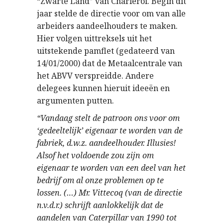
“Zwarte Land” van Charleroi. Begin dit
jaar stelde de directie voor om van alle
arbeiders aandeelhouders te maken.
Hier volgen uittreksels uit het
uitstekende pamflet (gedateerd van
14/01/2000) dat de Metaalcentrale van
het ABVV verspreidde. Andere
delegees kunnen hieruit ideeën en
argumenten putten.
“Vandaag stelt de patroon ons voor om
‘gedeeltelijk’ eigenaar te worden van de
fabriek, d.w.z. aandeelhouder. Illusies!
Alsof het voldoende zou zijn om
eigenaar te worden van een deel van het
bedrijf om al onze problemen op te
lossen. (…) Mr. Vittecoq (van de directie
n.v.d.r.) schrijft aanlokkelijk dat de
aandelen van Caterpillar van 1990 tot