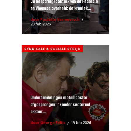
De besparingspolitiek van de Federale
en Vlaamse overheid: de kroniek...
door Paulette Vermeersch
20 feb 2026
SYNDICALE & SOCIALE STRIJD
Onderhandelingen metaalsector
afgesprongen: “Zonder sectoraal
akkoor...
door George Fellis
19 feb 2026