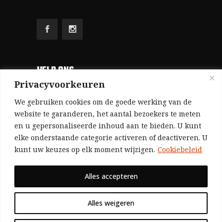
HELP ONS
Privacyvoorkeuren
Aangezien we volledig zelf gefinancierd zijn
We gebruiken cookies om de goede werking van de
(zonder subsidies, zonder commerciële
website te garanderen, het aantal bezoekers te meten
en u gepersonaliseerde inhoud aan te bieden. U kunt
advertenties en zonder rijke sponsors), zijn we
elke onderstaande categorie activeren of deactiveren. U
voor de publicatie van ons tijdschrift uitsluitend
kunt uw keuzes op elk moment wijzigen.
Cookiebeleid
afhankelijk van de financiële steun van onze
sympathisanten.
Alles accepteren
Bij voorbaat dank voor uw solidariteit.
Alles weigeren