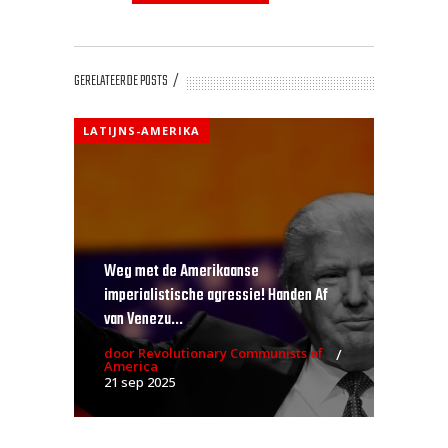
GERELATEERDE POSTS
LATIJNS-AMERIKA
Weg met de Amerikaanse
imperialistische agressie! Handen Af
van Venezu...
door Revolutionary Communists of
America
21 sep 2025