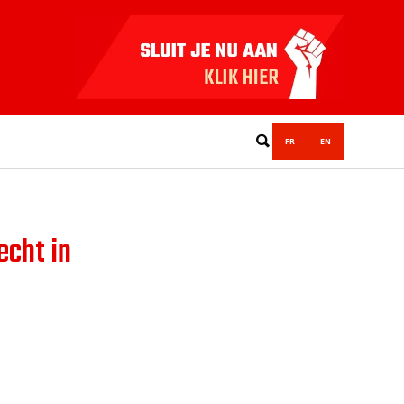
FR
EN
echt in