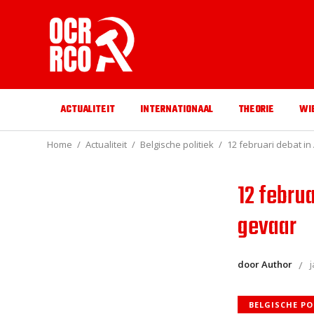
ACTUALITEIT
INTERNATIONAAL
THEORIE
WI
Home
Actualiteit
Belgische politiek
12 februari debat in
12 febru
gevaar
door Author
j
BELGISCHE PO