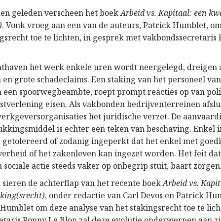
en geleden verscheen het boek
Arbeid vs. Kapitaal: een k
)
. Vonk vroeg aan een van de auteurs, Patrick Humblet, o
ngsrecht toe te lichten, in gesprek met vakbondssecretaris
chthaven het werk enkele uren wordt neergelegd, dreigen
 en grote schadeclaims. Een staking van het personeel va
n een spoorwegbeambte, roept prompt reacties op van polit
verlening eisen. Als vakbonden bedrijventerreinen afslu
erkgeversorganisaties het juridische verzet. De aanvaard
rukkingsmiddel is echter een teken van beschaving. Enkel i
t getolereerd of zodanig ingeperkt dat het enkel met goe
verheid of het zakenleven kan ingezet worden. Het feit dat
sociale actie steeds vaker op onbegrip stuit, baart zorgen
sieren de achterflap van het recente boek
Arbeid vs. Kapit
king(srecht)
, onder redactie van Carl Devos en Patrick Hu
 Humblet om deze analyse van het stakingsrecht toe te lich
taris Ronny Le Blon zal deze evolutie onderwerpen aan zi