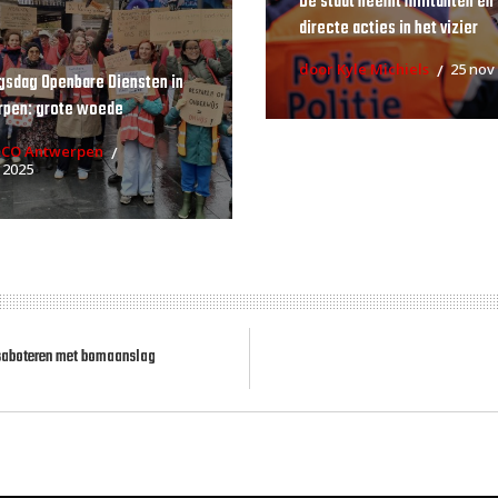
De staat neemt militanten en
directe acties in het vizier
door Kyle Michiels
25 nov
gsdag Openbare Diensten in
rpen: grote woede
RCO Antwerpen
 2025
saboteren met bomaanslag