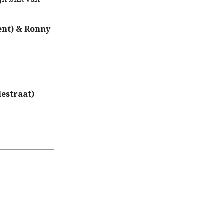
ent) & Ronny
lestraat)