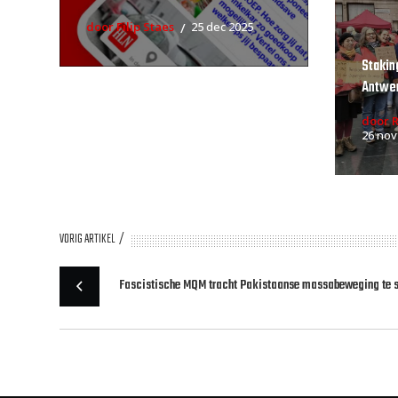
door Filip Staes
25 dec 2025
Stakin
Antwe
door 
26 nov
VORIG ARTIKEL
Fascistische MQM tracht Pakistaanse massabeweging te 