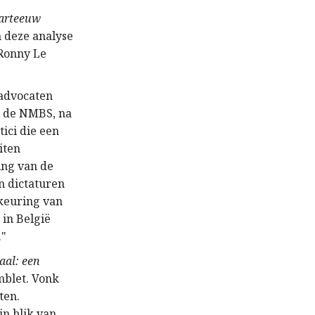
warteeuw
m deze analyse
 Ronny Le
 advocaten
n de NMBS, na
ici die een
iten
ing van de
n dictaturen
dkeuring van
 in België
."
aal: een
mblet. Vonk
ten.
jn blik van