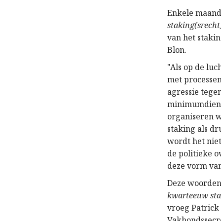
Enkele maand
staking(srecht
van het staki
Blon.
"Als op de lu
met processen
agressie tege
minimumdienst
organiseren w
staking als d
wordt het nie
de politieke o
deze vorm van 
Deze woorden 
kwarteeuw sta
vroeg Patrick
Vakbondssecre