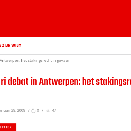
E ZIJN WIJ?
 Antwerpen: het stakingsrecht in gevaar
ari debat in Antwerpen: het stakingsr
anuari 28, 2008
0
47
LITIEK