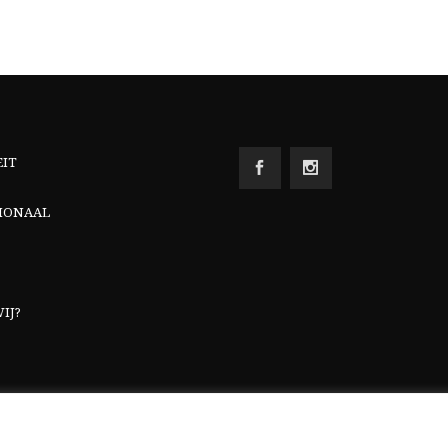
EIT
IONAAL
IJ?