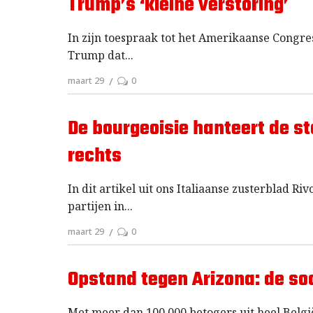
Trump’s ‘kleine verstoring’
In zijn toespraak tot het Amerikaanse Congre
Trump dat
maart 29
0
De bourgeoisie hanteert de s
rechts
In dit artikel uit ons Italiaanse zusterblad Ri
partijen in
maart 29
0
Opstand tegen Arizona: de so
Met meer dan 100.000 betogers uit heel Belgi