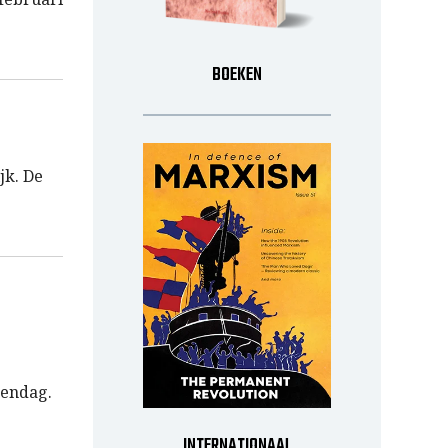
BOEKEN
jk. De
wendag.
INTERNATIONAAL