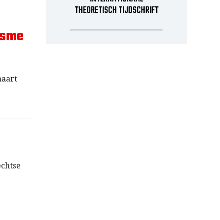
THEORETISCH TIJDSCHRIFT
isme
maart
echtse