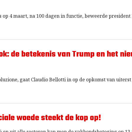
s op 4 maart, na 100 dagen in functie, beweerde president
tok: de betekenis van Trump en het ni
voluzione, gaat Claudio Bellotti in op de opkomst van uiterst
ciale woede steekt de kop op!
ë en uit alle sectoren kan men de vakbondsbetoging op 13 