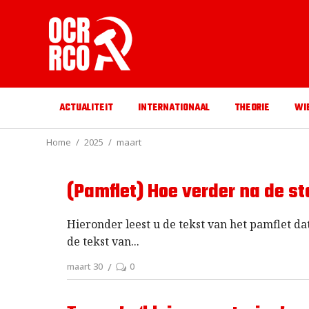
ACTUALITEIT
INTERNATIONAAL
THEORIE
WI
Home
2025
maart
(Pamflet) Hoe verder na de s
Hieronder leest u de tekst van het pamflet d
de tekst van
maart 30
0