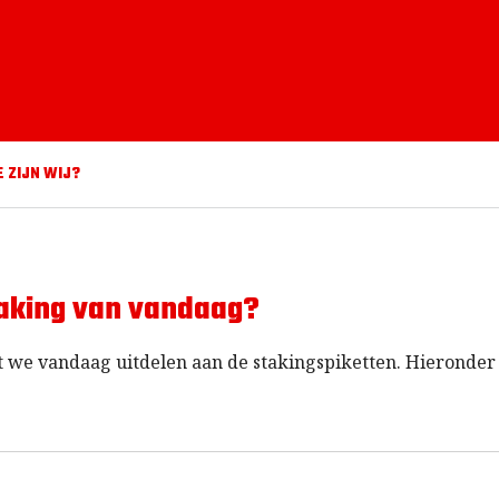
E ZIJN WIJ?
taking van vandaag?
at we vandaag uitdelen aan de stakingspiketten. Hieronder 