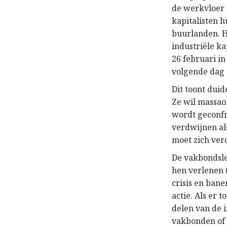
de werkvloer 
kapitalisten 
buurlanden. H
industriële ka
26 februari i
volgende dag 
Dit toont dui
Ze wil massao
wordt geconfr
verdwijnen al
moet zich verd
De vakbondsle
hen verlenen (
crisis en ban
actie. Als er 
delen van de 
vakbonden of 