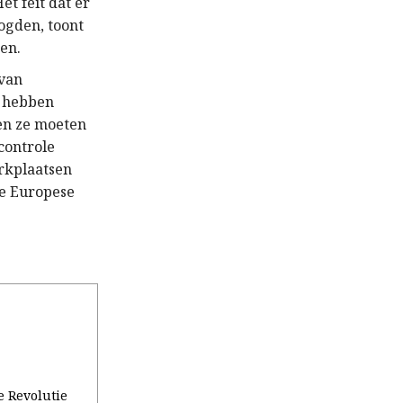
t feit dat er
ogden, toont
en.
 van
t hebben
 en ze moeten
controle
erkplaatsen
de Europese
e Revolutie