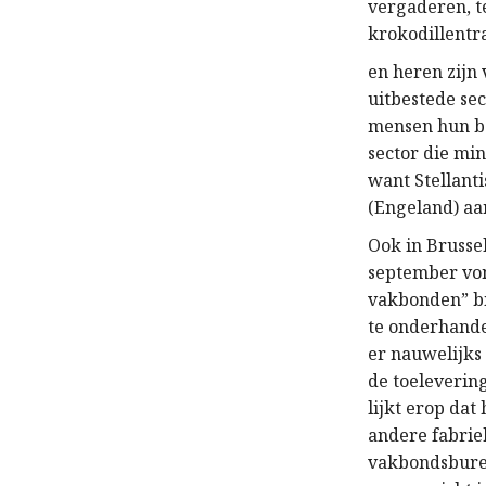
vergaderen, te
krokodillent
en heren zijn
uitbestede se
mensen hun ba
sector die min
want Stellanti
(Engeland) a
Ook in Brussel
september von
vakbonden” bi
te onderhande
er nauwelijks
de toeleverin
lijkt erop dat
andere fabrie
vakbondsburea