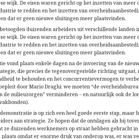
se wijk. De eisen waren gericht op het inzetten van meer
dustrie te redden en het inzetten van overheidsaanbeste
gen dat er geen nieuwe sluitingen meer plaatsvinden.
 betoogden duizenden arbeiders uit verschillende landen i
se wijk. De eisen waren gericht op het inzetten van meer
dustrie te redden en het inzetten van overheidsaanbeste
gen dat er geen nieuwe sluitingen meer plaatsvinden.
ie vond plaats enkele dagen na de invoering van de nieu
rategie, die precies de tegenovergestelde richting uitgaat
dheid te behouden en het concurrentievermogen te verbe
bepleit door Mario Draghi: we moeten “de overheidsbureau
n de milieuzorgen” verminderen – en natuurlijk ook de lo
 vakbonden).
demonstratie is op zich een heel goede eerste stap, maar 
ders aan strategie. Ze hopen dat de ontslagen als bij tove
t ze duizenden werknemers op straat hebben gebracht in 
 plaats omdat er enorme druk van onderop was, er was v