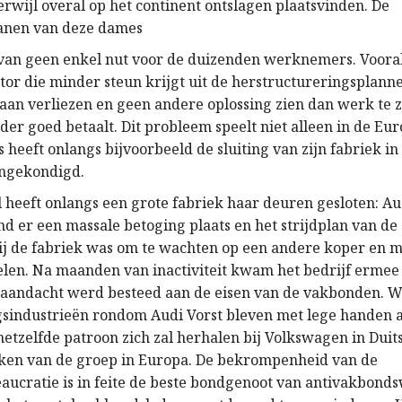
rwijl overal op het continent ontslagen plaatsvinden. De
ranen van deze dames
 van geen enkel nut voor de duizenden werknemers. Vooral
ctor die minder steun krijgt uit de herstructureringsplann
an verliezen en geen andere oplossing zien dan werk te 
der goed betaalt. Dit probleem speelt niet alleen in de Eu
s heeft onlangs bijvoorbeeld de sluiting van zijn fabriek i
angekondigd.
 heeft onlangs een grote fabriek haar deuren gesloten: Aud
d er een massale betoging plaats en het strijdplan van de 
j de fabriek was om te wachten op een andere koper en me
len. Na maanden van inactiviteit kwam het bedrijf erme
 aandacht werd besteed aan de eisen van de vakbonden. 
gsindustrieën rondom Audi Vorst bleven met lege handen a
 hetzelfde patroon zich zal herhalen bij Volkswagen in Duit
ken van de groep in Europa. De bekrompenheid van de
ucratie is in feite de beste bondgenoot van antivakbond