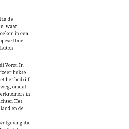
 in de
en, waar
zoeken in een
ropese Unie,
n Luton
i Vorst. In
“zeer linkse
t het bedrijf
e weg, omdat
Werknemers in
chter. Het
sland en de
swetgeving die