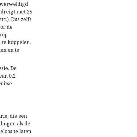
 overweldigd
 dreigt met 25
tc.). Dus zelfs
oor de
arop
 te koppelen.
ten en te
ssie. De
van 0,2
Duitse
rie, die een
llingen als de
loos te laten