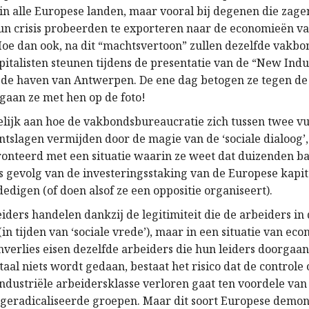
in alle Europese landen, maar vooral bij degenen die zage
hun crisis probeerden te exporteren naar de economieën v
oe dan ook, na dit “machtsvertoon” zullen dezelfde vakbo
pitalisten steunen tijdens de presentatie van de “New Indu
n de haven van Antwerpen. De ene dag betogen ze tegen de
gaan ze met hen op de foto!
delijk aan hoe de vakbondsbureaucratie zich tussen twee v
ntslagen vermijden door de magie van de ‘sociale dialoog’
onteerd met een situatie waarin ze weet dat duizenden b
s gevolg van de investeringsstaking van de Europese kapita
edigen (of doen alsof ze een oppositie organiseert).
iders handelen dankzij de legitimiteit die de arbeiders in
in tijden van ‘sociale vrede’), maar in een situatie van ec
enverlies eisen dezelfde arbeiders die hun leiders doorgaa
totaal niets wordt gedaan, bestaat het risico dat de controle
industriële arbeidersklasse verloren gaat ten voordele van
geradicaliseerde groepen. Maar dit soort Europese demon