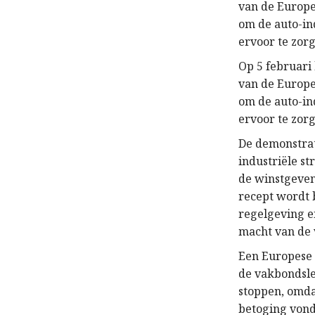
van de Europe
om de auto-in
ervoor te zor
Op 5 februari
van de Europe
om de auto-in
ervoor te zor
De demonstrat
industriële st
de winstgeven
recept wordt 
regelgeving e
macht van de
Een Europese 
de vakbondslei
stoppen, omda
betoging vond