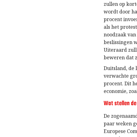
zullen op kort
wordt door ha
procent invoer
als het protes
noodzaak van 
beslissingen 
Uiteraard zull
beweren dat z
Duitsland, de 
verwachte groe
procent. Dit h
economie, zoal
Wat stellen d
De zogenaamde
paar weken gel
Europese Comm