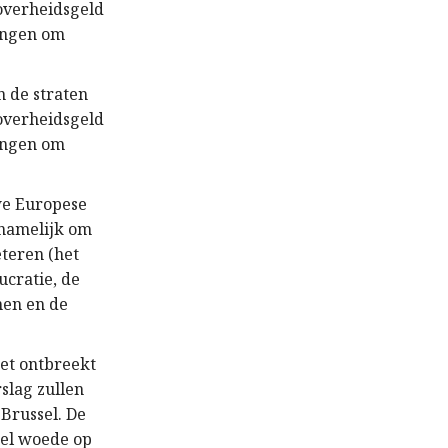
 overheidsgeld
dingen om
n de straten
 overheidsgeld
dingen om
we Europese
, namelijk om
teren (het
cratie, de
nen en de
het ontbreekt
rslag zullen
Brussel. De
eel woede op