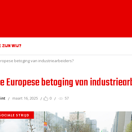
E ZIJN WIJ?
ropese betoging van industriearbeiders?
e Europese betoging van industriear
int
maart 16, 2025
0
57
SOCIALE STRIJD