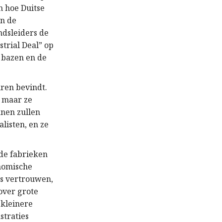
n hoe Duitse
an de
ndsleiders de
strial Deal” op
 bazen en de
uren bevindt.
, maar ze
anen zullen
listen, en ze
 de fabrieken
onomische
ns vertrouwen,
 over grote
 kleinere
straties