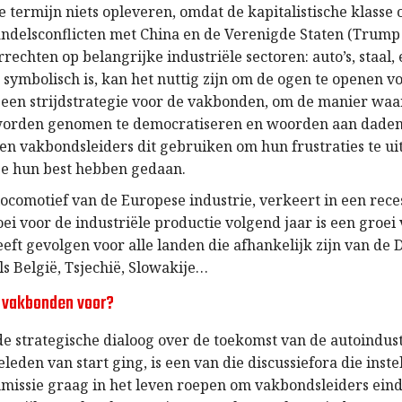
e termijn niets opleveren, omdat de kapitalistische klasse
ndelsconflicten met China en de Verenigde Staten (Trump
rechten op belangrijke industriële sectoren: auto’s, staal, e
t symbolisch is, kan het nuttig zijn om de ogen te openen v
een strijdstrategie voor de vakbonden, om de manier wa
worden genomen te democratiseren en woorden aan daden
en vakbondsleiders dit gebruiken om hun frustraties te ui
e hun best hebben gedaan.
locomotief van de Europese industrie, verkeert in een rece
i voor de industriële productie volgend jaar is een groei 
eeft gevolgen voor alle landen die afhankelijk zijn van de 
s België, Tsjechië, Slowakije…
e vakbonden voor?
 strategische dialoog over de toekomst van de autoindust
eden van start ging, is een van die discussiefora die inste
issie graag in het leven roepen om vakbondsleiders einde