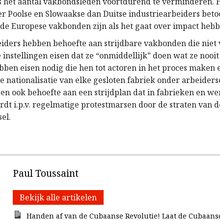
is het aantal vakbondsleden voortdurend te verminderen. He
er Poolse en Slowaakse dan Duitse industriearbeiders beto
de Europese vakbonden zijn als het gaat over impact hebb
iders hebben behoefte aan strijdbare vakbonden die niet
e instellingen eisen dat ze “onmiddellijk” doen wat ze nooi
bben eisen nodig die hen tot actoren in het proces maken
e nationalisatie van elke gesloten fabriek onder arbeiders
ben ook behoefte aan een strijdplan dat in fabrieken en w
dt i.p.v. regelmatige protestmarsen door de straten van 
el.
Paul Toussaint
Bekijk alle artikelen
Handen af van de Cubaanse Revolutie! Laat de Cubaans