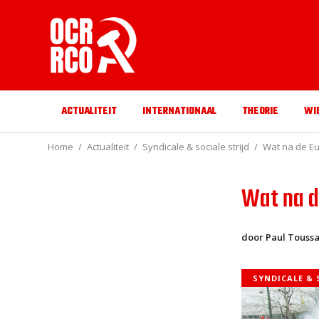
ACTUALITEIT
INTERNATIONAAL
THEORIE
WI
Home
Actualiteit
Syndicale & sociale strijd
Wat na de Eu
Wat na d
door Paul Toussa
SYNDICALE & 