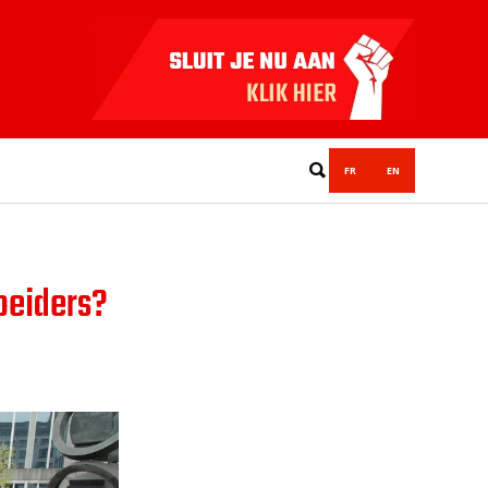
FR
EN
beiders?