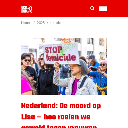
Home
2025
oktober
Nederland: De moord op
Lisa – hoe roeien we