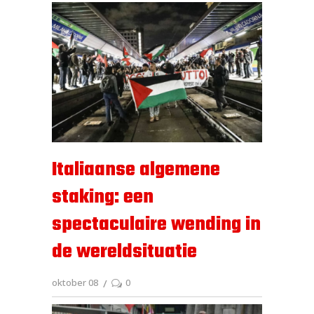
Italiaanse algemene
staking: een
spectaculaire wending in
de wereldsituatie
oktober 08
0