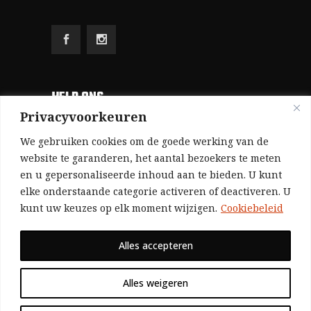
HELP ONS
Privacyvoorkeuren
Aangezien we volledig zelf gefinancierd zijn
We gebruiken cookies om de goede werking van de
(zonder subsidies, zonder commerciële
website te garanderen, het aantal bezoekers te meten
en u gepersonaliseerde inhoud aan te bieden. U kunt
advertenties en zonder rijke sponsors), zijn we
elke onderstaande categorie activeren of deactiveren. U
voor de publicatie van ons tijdschrift uitsluitend
kunt uw keuzes op elk moment wijzigen.
Cookiebeleid
afhankelijk van de financiële steun van onze
sympathisanten.
Alles accepteren
Bij voorbaat dank voor uw solidariteit.
Alles weigeren