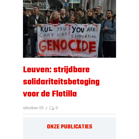
Leuven: strijdbare
solidariteitsbetoging
voor de Flotilla
oktober 05
0
ONZE PUBLICATIES