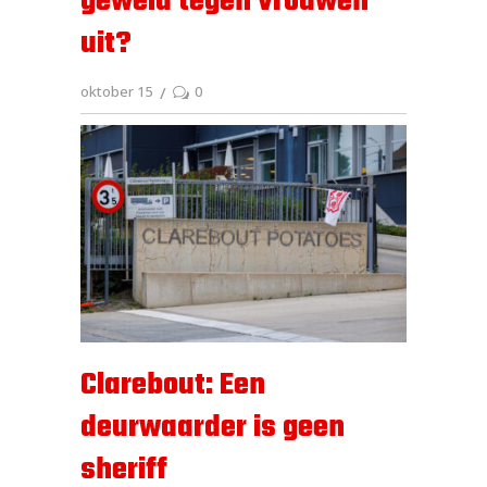
geweld tegen vrouwen
uit?
oktober 15
0
Clarebout: Een
deurwaarder is geen
sheriff