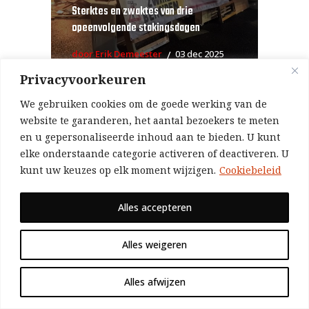
Sterktes en zwaktes van drie
opeenvolgende stakingsdagen
door Erik Demeester
03 dec 2025
Privacyvoorkeuren
We gebruiken cookies om de goede werking van de
website te garanderen, het aantal bezoekers te meten
VORIG ARTIKEL
VOLGEND ARTIKEL
en u gepersonaliseerde inhoud aan te bieden. U kunt
elke onderstaande categorie activeren of deactiveren. U
Leuven: strijdbare solidariteitsbetoging
kunt uw keuzes op elk moment wijzigen.
Cookiebeleid
voor de Flotilla
Gerecht en patronaat gaan tekeer tegen
Alles accepteren
Clarebout-arbeiders
Alles weigeren
Alles afwijzen