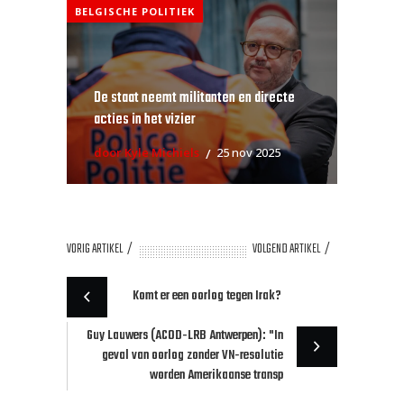
BELGISCHE POLITIEK
De staat neemt militanten en directe
acties in het vizier
door Kyle Michiels
25 nov 2025
VORIG ARTIKEL
VOLGEND ARTIKEL
Komt er een oorlog tegen Irak?
Guy Lauwers (ACOD-LRB Antwerpen): "In
geval van oorlog zonder VN-resolutie
worden Amerikaanse transp