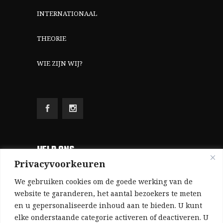
INTERNATIONAAL
THEORIE
WIE ZIJN WIJ?
HELP ONS
Privacyvoorkeuren
Aangezien we volledig zelf gefinancierd zijn
We gebruiken cookies om de goede werking van de
(zonder subsidies, zonder commerciële
website te garanderen, het aantal bezoekers te meten
en u gepersonaliseerde inhoud aan te bieden. U kunt
advertenties en zonder rijke sponsors), zijn we
elke onderstaande categorie activeren of deactiveren. U
voor de publicatie van ons tijdschrift uitsluitend