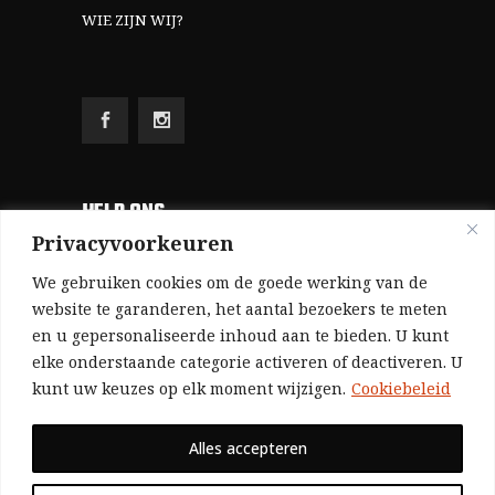
WIE ZIJN WIJ?
HELP ONS
Privacyvoorkeuren
Aangezien we volledig zelf gefinancierd zijn
We gebruiken cookies om de goede werking van de
(zonder subsidies, zonder commerciële
website te garanderen, het aantal bezoekers te meten
en u gepersonaliseerde inhoud aan te bieden. U kunt
advertenties en zonder rijke sponsors), zijn we
elke onderstaande categorie activeren of deactiveren. U
voor de publicatie van ons tijdschrift uitsluitend
kunt uw keuzes op elk moment wijzigen.
Cookiebeleid
afhankelijk van de financiële steun van onze
sympathisanten.
Alles accepteren
Bij voorbaat dank voor uw solidariteit.