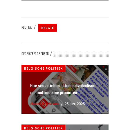
POSTTAG
BELGIE
GERELATEERDE POSTS
BELGISCHE POLITIEK
Hoe sensatieberichten individualisme
en conformisme promoten
door Filip Staes
25 dec 2025
BELGISCHE POLITIEK