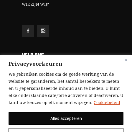
WIE ZIJN WIJ?
HELP ONS
Privacyvoorkeuren
Aangezien we volledig zelf gefinancierd zijn
We gebruiken cookies om de goede werking van de
(zonder subsidies, zonder commerciële
website te garanderen, het aantal bezoekers te meten
en u gepersonaliseerde inhoud aan te bieden. U kunt
advertenties en zonder rijke sponsors), zijn we
elke onderstaande categorie activeren of deactiveren. U
voor de publicatie van ons tijdschrift uitsluitend
kunt uw keuzes op elk moment wijzigen.
Cookiebeleid
afhankelijk van de financiële steun van onze
sympathisanten.
Alles accepteren
Bij voorbaat dank voor uw solidariteit.