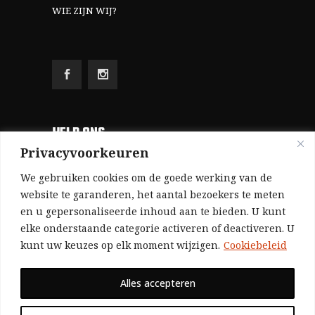
WIE ZIJN WIJ?
HELP ONS
Privacyvoorkeuren
Aangezien we volledig zelf gefinancierd zijn
We gebruiken cookies om de goede werking van de
(zonder subsidies, zonder commerciële
website te garanderen, het aantal bezoekers te meten
en u gepersonaliseerde inhoud aan te bieden. U kunt
advertenties en zonder rijke sponsors), zijn we
elke onderstaande categorie activeren of deactiveren. U
voor de publicatie van ons tijdschrift uitsluitend
kunt uw keuzes op elk moment wijzigen.
Cookiebeleid
afhankelijk van de financiële steun van onze
sympathisanten.
Alles accepteren
Bij voorbaat dank voor uw solidariteit.