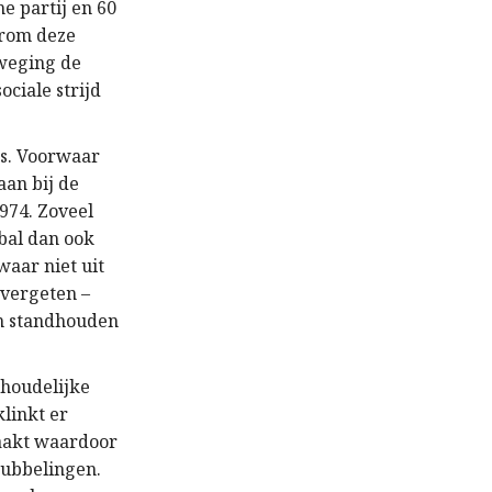
he partij en 60
arom deze
eweging de
ciale strijd
es. Voorwaar
aan bij de
1974. Zoveel
 bal dan ook
waar niet uit
 vergeten –
en standhouden
nhoudelijke
klinkt er
maakt waardoor
trubbelingen.