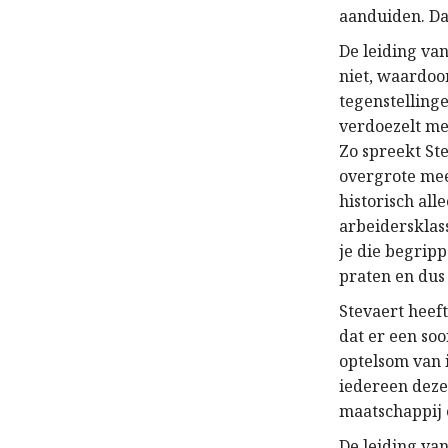
aanduiden. Da
De leiding va
niet, waardoo
tegenstelling
verdoezelt me
Zo spreekt Ste
overgrote mee
historisch all
arbeidersklas
je die begrip
praten en dus 
Stevaert heeft
dat er een soo
optelsom van 
iedereen deze
maatschappij 
De leiding van