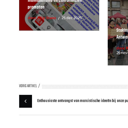
individualisme en conformisme
promoten
door Filip Staes
25 dec 2025
Stakin
Antwe
door 
26 nov
VORIG ARTIKEL
Enthousiaste ontvangst van marxistische ideeën bij onze p