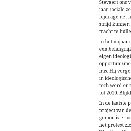
Stevaert ons v
jaar sociale 
bijdrage net 
strijd kunnen 
tracht te hulle
In het najaar
een belangrijk
eigen ideologi
opportunisme v
mis. Hij verg
in ideologisc
toch werd er 
tot 2010. Blijk
In de laatste
project van de
gemor, is er 
het protest zi