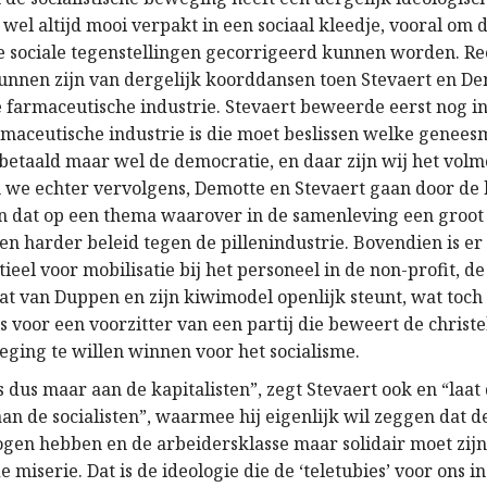
el altijd mooi verpakt in een sociaal kleedje, vooral om de
 sociale tegenstellingen gecorrigeerd kunnen worden. Re
unnen zijn van dergelijk koorddansen toen Stevaert en De
 farmaceutische industrie. Stevaert beweerde eerst nog i
armaceutische industrie is die moet beslissen welke genee
etaald maar wel de democratie, en daar zijn wij het vol
n we echter vervolgens, Demotte en Stevaert gaan door de
en dat op een thema waarover in de samenleving een groot
een harder beleid tegen de pillenindustrie. Bovendien is 
ieel voor mobilisatie bij het personeel in de non-profit, d
at van Duppen en zijn kiwimodel openlijk steunt, wat toch 
s voor een voorzitter van een partij die beweert de christe
ging te willen winnen voor het socialisme.
 dus maar aan de kapitalisten”, zegt Stevaert ook en “laat
n de socialisten”, waarmee hij eigenlijk wil zeggen dat de
gen hebben en de arbeidersklasse maar solidair moet zijn
e miserie. Dat is de ideologie die de ‘teletubies’ voor ons in