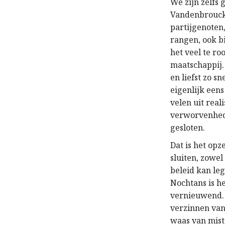
We zijn zelfs
Vandenbroucke
partijgenoten,
rangen, ook b
het veel te r
maatschappij.
en liefst zo 
eigenlijk een
velen uit real
verworvenhed
gesloten.
Dat is het op
sluiten, zowe
beleid kan leg
Nochtans is h
vernieuwend. D
verzinnen van 
waas van mist