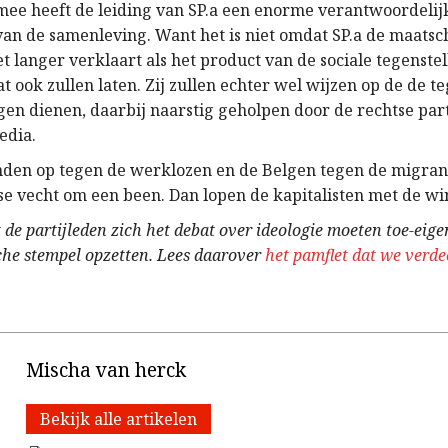
ee heeft de leiding van SP.a een enorme verantwoordelij
van de samenleving. Want het is niet omdat SP.a de maatsc
 langer verklaart als het product van de sociale tegenstel
at ook zullen laten. Zij zullen echter wel wijzen op de de t
gen dienen, daarbij naarstig geholpen door de rechtse part
edia.
den op tegen de werklozen en de Belgen tegen de migran
se vecht om een been. Dan lopen de kapitalisten met de wi
 de partijleden zich het debat over ideologie moeten toe-eig
sche stempel opzetten. Lees daarover
het pamflet dat we verde
Mischa van herck
Bekijk alle artikelen