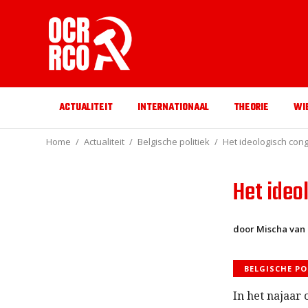
ACTUALITEIT
INTERNATIONAAL
THEORIE
WI
Home
Actualiteit
Belgische politiek
Het ideologisch con
Het ideo
door Mischa van
BELGISCHE PO
In het najaar