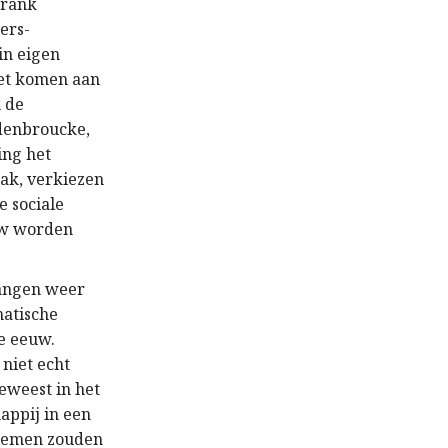
Frank
ers-
in eigen
oet komen aan
n de
ndenbroucke,
ing het
aak, verkiezen
e sociale
uw worden
rangen weer
matische
te eeuw.
niet echt
eweest in het
appij in een
blemen zouden