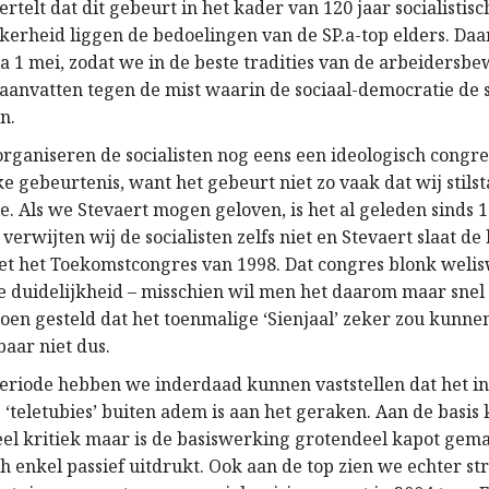
ertelt dat dit gebeurt in het kader van 120 jaar socialistisc
zekerheid liggen de bedoelingen van de SP.a-top elders. Da
na 1 mei, zodat we in de beste tradities van de arbeidersb
aanvatten tegen de mist waarin de sociaal-democratie de so
n.
 organiseren de socialisten nog eens een ideologisch congr
e gebeurtenis, want het gebeurt niet zo vaak dat wij stilst
e. Als we Stevaert mogen geloven, is het al geleden sinds 
erwijten wij de socialisten zelfs niet en Stevaert slaat de
eet het Toekomstcongres van 1998. Dat congres blonk welis
he duidelijkheid – misschien wil men het daarom maar snel
toen gesteld dat het toenmalige ‘Sienjaal’ zeker zou kunn
baar niet dus.
 periode hebben we inderdaad kunnen vaststellen dat het i
 ‘teletubies’ buiten adem is aan het geraken. Aan de basis 
veel kritiek maar is de basiswerking grotendeel kapot ge
ch enkel passief uitdrukt. Ook aan de top zien we echter s