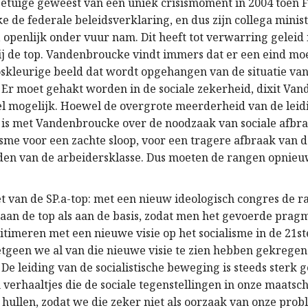
 getuige geweest van een uniek crisismoment in 2004 toen 
 de federale beleidsverklaring, en dus zijn collega minist
 openlijk onder vuur nam. Dit heeft tot verwarring geleid 
ij de top. Vandenbroucke vindt immers dat er een eind m
ooskleurige beeld dat wordt opgehangen van de situatie va
 Er moet gehakt worden in de sociale zekerheid, dixit Va
snel mogelijk. Hoewel de overgrote meerderheid van de leid
s is met Vandenbroucke over de noodzaak van sociale afbr
isme voor een zachte sloop, voor een tragere afbraak van d
en van de arbeidersklasse. Dus moeten de rangen opnie
zet van de SP.a-top: met een nieuw ideologisch congres de 
l aan de top als aan de basis, zodat men het gevoerde prag
itimeren met een nieuwe visie op het socialisme in de 21s
etgeen we al van die nieuwe visie te zien hebben gekregen 
e leiding van de socialistische beweging is steeds sterk g
verhaaltjes die de sociale tegenstellingen in onze maatsch
 hullen, zodat we die zeker niet als oorzaak van onze pro