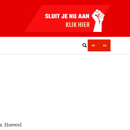
FR
EN
es. Hoewel