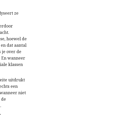
lyseert ze
ierdoor
acht.
sse, hoewel de
en dat aantal
 je over de
n. En wanneer
iale klassen
eite uitdrukt
echts een
 wanneer niet
 de
.
h