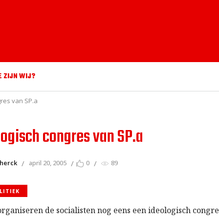
E ZIJN WIJ?
gres van SP.a
logisch congres van SP.a
 herck
april 20, 2005
0
89
LITIEK
 organiseren de socialisten nog eens een ideologisch congr