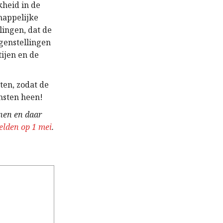
kheid in de
happelijke
lingen, dat de
egenstellingen
ijen en de
ten, zodat de
nsten heen!
enen en daar
elden op 1 mei
.