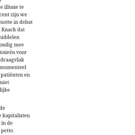
 illusie te
cent zijn we
motte in debat
n Knack dat
smiddelen
mondig mee
 knieën voor
 draagvlak
er momenteel
e patiënten en
niet
lijke
 de
 kapitalisten
 in de
 petto