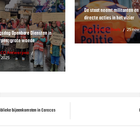
De staat neemt militanten en
directe acties in het vizier
door Kyle Michiels
25 nov
gsdag Openbare Diensten in
rpen: grote woede
RCO Antwerpen
 2025
ublieke bijeenkomsten in Caracas