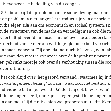
t is evenzeer de bedoeling van dit congres.
n SP.a beschrijft de problemen in de samenleving maar ana
r de problemen niet langer het product zijn van de sociale
en die eigen zijn aan ons economisch en sociaal systeem. H
n de structuren van de macht en verdedigt men ook die m
vaert altijd over ‘de mensen’ en niet over de arbeiderskla
rderheid van de mensen wel degelijk loonarbeid verricht 
een maar toeneemt. Hij doet dat natuurlijk bewust, want als
se praat, dan moet je evenzeer over de kapitalisten prate
pen gebruikt moet je ook over de verhouding tussen die soc
over uitbuiting.
 het ook altijd over ‘het gezond verstand’, waarmee hij in f
rt van ‘algemeen belang’ zou zijn, waardoor het bestuur sl
individuele belangen wordt. Dat doet hij ook bewust want
lfde belangen heeft, dan zijn er tegengestelde belangen in
en dan moet hij die misschien wel proberen uit te drukken
 de socialistische beweging heeft een dergelijk ideologisc