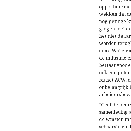
opportunisme w
wekken dat de
nog getuige k
gingen met de
het niet de f
worden terugb
eens. Wat zie
de industrie 
bestaat voor 
ook een potent
bij het ACW, d
onbelangrijk i
arbeidersbewe
“Geef de beurs
samenleving aa
de winsten mo
schaarste en d